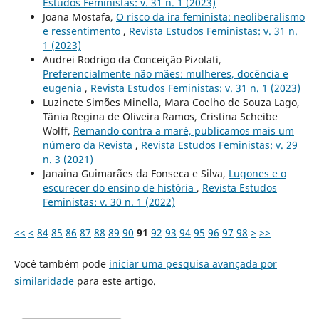
Estudos Feministas: v. 31 n. 1 (2023)
Joana Mostafa,
O risco da ira feminista: neoliberalismo
e ressentimento
,
Revista Estudos Feministas: v. 31 n.
1 (2023)
Audrei Rodrigo da Conceição Pizolati,
Preferencialmente não mães: mulheres, docência e
eugenia
,
Revista Estudos Feministas: v. 31 n. 1 (2023)
Luzinete Simões Minella, Mara Coelho de Souza Lago,
Tânia Regina de Oliveira Ramos, Cristina Scheibe
Wolff,
Remando contra a maré, publicamos mais um
número da Revista
,
Revista Estudos Feministas: v. 29
n. 3 (2021)
Janaina Guimarães da Fonseca e Silva,
Lugones e o
escurecer do ensino de história
,
Revista Estudos
Feministas: v. 30 n. 1 (2022)
<<
<
84
85
86
87
88
89
90
91
92
93
94
95
96
97
98
>
>>
Você também pode
iniciar uma pesquisa avançada por
similaridade
para este artigo.