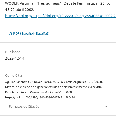
WOOLF, Virginia. “Tres guineas”. Debate Feminista, n. 25, p.
45-72 abril 2002.
https://doi.org/https://doi.org/10.22201/cieg.2594066xe.2002.
PDF (Español (España))
Publicado
2023-12-14
Como Citar
Aguilar Sánchez, C., Chávez Elorza, M. G., & García Argüelles, E. L. (2023).
México e a violência de gênero: estudos de desenvolvimento e a revista
Debate Feminista.
Revista Estudos Feministas
,
31
(3).
https://doi.org/10.1590/1806-9584-2023v31n386430
Fomatos de Citação