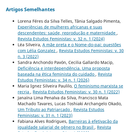
Artigos Semelhantes
Lorena Féres da Silva Telles, Tânia Salgado Pimenta,
Experiências de mulheres africanas e suas
descendentes: saúde, reprodução e maternidade
,
Revista Estudos Feministas: v. 32 n. 1 (2024)
Léa Silveira,
A mãe preta e o Nome-do-pai: questões
com Lélia Gonzalez
,
Revista Estudos Feministas: v. 30
n. 3 (2022)
Sandra Anchondo Pavón, Cecilia Gallardo Macip,
Deficiência e interdependência. Uma proposta
baseada na ética feminista do cuidado
,
Revista
Estudos Feministas: v. 34 n. 1 (2026)
Maria Ignez Silveira Paulilo,
O feminismo marxista se
recria
,
Revista Estudos Feministas: v. 30 n. 1 (2022)
Janaína Lima Penalva da Silva, Francisco Mata
Machado Tavares, Lucas Toshiaki Archangelo Okado,
Um Tributo ao Patriarcado
,
Revista Estudos
Feministas: v. 31 n. 1 (2023)
Fabiana Alves Rodrigues,
Barreiras à efetivação da
igualdade salarial de gênero no Brasil
,
Revista