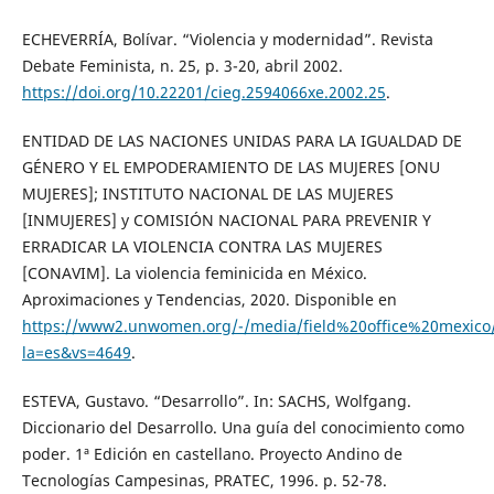
ECHEVERRÍA, Bolívar. “Violencia y modernidad”. Revista
Debate Feminista, n. 25, p. 3-20, abril 2002.
https://doi.org/10.22201/cieg.2594066xe.2002.25
.
ENTIDAD DE LAS NACIONES UNIDAS PARA LA IGUALDAD DE
GÉNERO Y EL EMPODERAMIENTO DE LAS MUJERES [ONU
MUJERES]; INSTITUTO NACIONAL DE LAS MUJERES
[INMUJERES] y COMISIÓN NACIONAL PARA PREVENIR Y
ERRADICAR LA VIOLENCIA CONTRA LAS MUJERES
[CONAVIM]. La violencia feminicida en México.
Aproximaciones y Tendencias, 2020. Disponible en
https://www2.unwomen.org/-/media/field%20office%20mexico/
la=es&vs=4649
.
ESTEVA, Gustavo. “Desarrollo”. In: SACHS, Wolfgang.
Diccionario del Desarrollo. Una guía del conocimiento como
poder. 1ª Edición en castellano. Proyecto Andino de
Tecnologías Campesinas, PRATEC, 1996. p. 52-78.