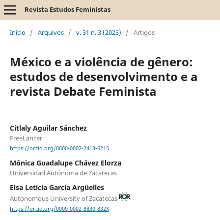
Revista Estudos Feministas
Início
/
Arquivos
/
v. 31 n. 3 (2023)
/
Artigos
México e a violência de gênero:
estudos de desenvolvimento e a
revista Debate Feminista
Citlaly Aguilar Sánchez
FreeLancer
https://orcid.org/0000-0002-2413-6215
Mónica Guadalupe Chávez Elorza
Universidad Autónoma de Zacatecas
Elsa Leticia García Argüelles
Autonomous University of Zacatecas
https://orcid.org/0000-0002-8830-832X