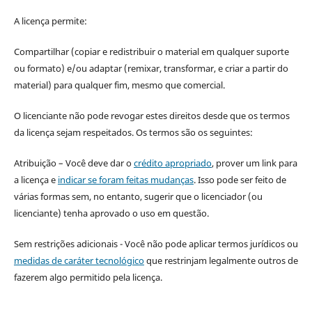
A licença permite:
Compartilhar (copiar e redistribuir o material em qualquer suporte
ou formato) e/ou adaptar (remixar, transformar, e criar a partir do
material) para qualquer fim, mesmo que comercial.
O licenciante não pode revogar estes direitos desde que os termos
da licença sejam respeitados. Os termos são os seguintes:
Atribuição – Você deve dar o
crédito apropriado
, prover um link para
a licença e
indicar se foram feitas mudanças
. Isso pode ser feito de
várias formas sem, no entanto, sugerir que o licenciador (ou
licenciante) tenha aprovado o uso em questão.
Sem restrições adicionais - Você não pode aplicar termos jurídicos ou
medidas de caráter tecnológico
que restrinjam legalmente outros de
fazerem algo permitido pela licença.