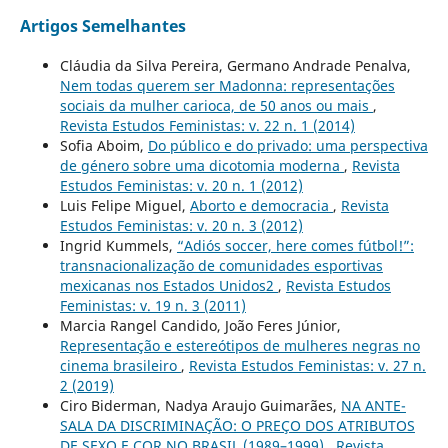
Artigos Semelhantes
Cláudia da Silva Pereira, Germano Andrade Penalva,
Nem todas querem ser Madonna: representações
sociais da mulher carioca, de 50 anos ou mais
,
Revista Estudos Feministas: v. 22 n. 1 (2014)
Sofia Aboim,
Do público e do privado: uma perspectiva
de género sobre uma dicotomia moderna
,
Revista
Estudos Feministas: v. 20 n. 1 (2012)
Luis Felipe Miguel,
Aborto e democracia
,
Revista
Estudos Feministas: v. 20 n. 3 (2012)
Ingrid Kummels,
“Adiós soccer, here comes fútbol!”:
transnacionalização de comunidades esportivas
mexicanas nos Estados Unidos2
,
Revista Estudos
Feministas: v. 19 n. 3 (2011)
Marcia Rangel Candido, João Feres Júnior,
Representação e estereótipos de mulheres negras no
cinema brasileiro
,
Revista Estudos Feministas: v. 27 n.
2 (2019)
Ciro Biderman, Nadya Araujo Guimarães,
NA ANTE-
SALA DA DISCRIMINAÇÃO: O PREÇO DOS ATRIBUTOS
DE SEXO E COR NO BRASIL (1989–1999)
,
Revista