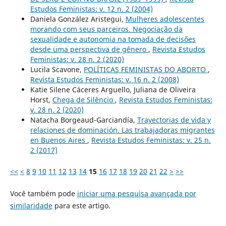
Estudos Feministas: v. 12 n. 2 (2004)
Daniela González Aristegui,
Mulheres adolescentes
morando com seus parceiros. Negociação da
sexualidade e autonomia na tomada de decisões
desde uma perspectiva de gênero
,
Revista Estudos
Feministas: v. 28 n. 2 (2020)
Lucila Scavone,
POLÍTICAS FEMINISTAS DO ABORTO
,
Revista Estudos Feministas: v. 16 n. 2 (2008)
Katie Silene Cáceres Arguello, Juliana de Oliveira
Horst,
Chega de Silêncio
,
Revista Estudos Feministas:
v. 28 n. 2 (2020)
Natacha Borgeaud-Garciandía,
Trayectorias de vida y
relaciones de dominación. Las trabajadoras migrantes
en Buenos Aires
,
Revista Estudos Feministas: v. 25 n.
2 (2017)
<<
<
8
9
10
11
12
13
14
15
16
17
18
19
20
21
22
>
>>
Você também pode
iniciar uma pesquisa avançada por
similaridade
para este artigo.