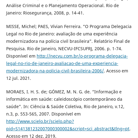
Análise Criminal e o Planejamento Operacional. Rio de
Janeiro: Riosegurança, 2008, p. 14-41.
MISSE, Michel; PAES, Vívian Ferreira. “O Programa Delegacia
Legal no Rio de Janeiro: avaliação de uma experiência
modernizadora na polícia civil brasileira”. Relatório Final de
Pesquisa. Rio de Janeiro, NECVU-IFCSUFRJ, 2006. p. 1-74.
Disponível em
http://necvu.com.br/o-programa-delegacia-
legal-no-rio-de-janeiro-avaliacao-de-uma-experiencia-
modernizadora-na-policia-civil-brasileira-2006/
. Acesso em
12 jul. 2021.
MORAES, I. H. S. de; GÓMEZ, M. N. G. de. “Informação e
informática em saúde: caleidoscópio contemporâneo da
saúde”. In: Ciência & Saúde Coletiva, Rio de Janeiro, v.12,
n.3, p. 553-565, 2007. Disponível em
http://www.scielo.br/scielo.php?
pid=S141381232007000300002&script=sci_abstract&tlng=pt
.
Acesso em 12 dez. 2019.