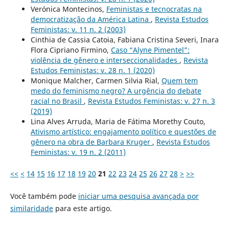
Verónica Montecinos,
Feministas e tecnocratas na
democratização da América Latina
,
Revista Estudos
Feministas: v. 11 n. 2 (2003)
Cinthia de Cassia Catoia, Fabiana Cristina Severi, Inara
Flora Cipriano Firmino,
Caso “Alyne Pimentel”:
violência de gênero e interseccionalidades
,
Revista
Estudos Feministas: v. 28 n. 1 (2020)
Monique Malcher, Carmen Silvia Rial,
Quem tem
medo do feminismo negro? A urgência do debate
racial no Brasil
,
Revista Estudos Feministas: v. 27 n. 3
(2019)
Lina Alves Arruda, Maria de Fátima Morethy Couto,
Ativismo artístico: engajamento político e questões de
gênero na obra de Barbara Kruger
,
Revista Estudos
Feministas: v. 19 n. 2 (2011)
<<
<
14
15
16
17
18
19
20
21
22
23
24
25
26
27
28
>
>>
Você também pode
iniciar uma pesquisa avançada por
similaridade
para este artigo.