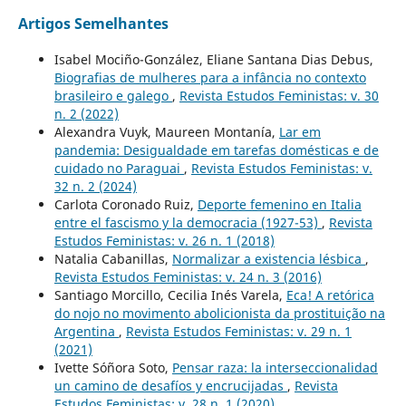
Artigos Semelhantes
Isabel Mociño-González, Eliane Santana Dias Debus,
Biografias de mulheres para a infância no contexto
brasileiro e galego
,
Revista Estudos Feministas: v. 30
n. 2 (2022)
Alexandra Vuyk, Maureen Montanía,
Lar em
pandemia: Desigualdade em tarefas domésticas e de
cuidado no Paraguai
,
Revista Estudos Feministas: v.
32 n. 2 (2024)
Carlota Coronado Ruiz,
Deporte femenino en Italia
entre el fascismo y la democracia (1927-53)
,
Revista
Estudos Feministas: v. 26 n. 1 (2018)
Natalia Cabanillas,
Normalizar a existencia lésbica
,
Revista Estudos Feministas: v. 24 n. 3 (2016)
Santiago Morcillo, Cecilia Inés Varela,
Eca! A retórica
do nojo no movimento abolicionista da prostituição na
Argentina
,
Revista Estudos Feministas: v. 29 n. 1
(2021)
Ivette Sóñora Soto,
Pensar raza: la interseccionalidad
un camino de desafíos y encrucijadas
,
Revista
Estudos Feministas: v. 28 n. 1 (2020)