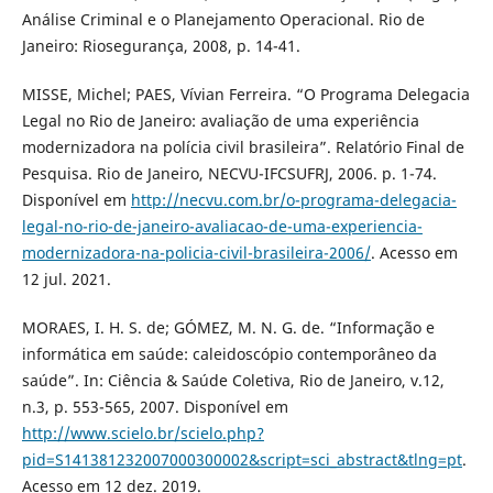
Análise Criminal e o Planejamento Operacional. Rio de
Janeiro: Riosegurança, 2008, p. 14-41.
MISSE, Michel; PAES, Vívian Ferreira. “O Programa Delegacia
Legal no Rio de Janeiro: avaliação de uma experiência
modernizadora na polícia civil brasileira”. Relatório Final de
Pesquisa. Rio de Janeiro, NECVU-IFCSUFRJ, 2006. p. 1-74.
Disponível em
http://necvu.com.br/o-programa-delegacia-
legal-no-rio-de-janeiro-avaliacao-de-uma-experiencia-
modernizadora-na-policia-civil-brasileira-2006/
. Acesso em
12 jul. 2021.
MORAES, I. H. S. de; GÓMEZ, M. N. G. de. “Informação e
informática em saúde: caleidoscópio contemporâneo da
saúde”. In: Ciência & Saúde Coletiva, Rio de Janeiro, v.12,
n.3, p. 553-565, 2007. Disponível em
http://www.scielo.br/scielo.php?
pid=S141381232007000300002&script=sci_abstract&tlng=pt
.
Acesso em 12 dez. 2019.