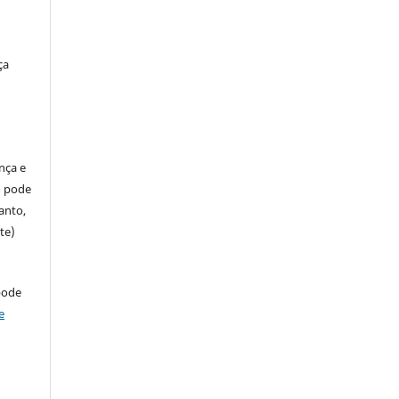
ça
ença e
so pode
anto,
te)
pode
e