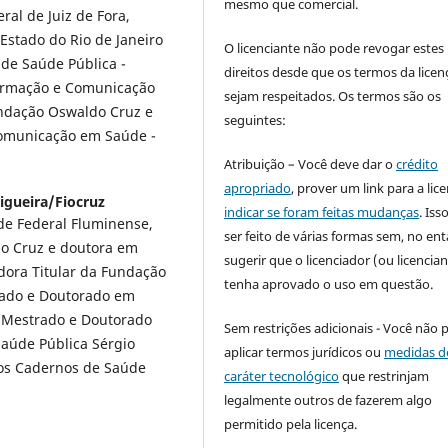
mesmo que comercial.
al de Juiz de Fora,
Estado do Rio de Janeiro
O licenciante não pode revogar estes
 de Saúde Pública -
direitos desde que os termos da licen
formação e Comunicação
sejam respeitados. Os termos são os
undação Oswaldo Cruz e
seguintes:
Comunicação em Saúde -
Atribuição – Você deve dar o
crédito
apropriado
, prover um link para a lic
igueira/Fiocruz
indicar se foram feitas mudanças
. Is
de Federal Fluminense,
ser feito de várias formas sem, no ent
o Cruz e doutora em
sugerir que o licenciador (ou licencian
dora Titular da Fundação
tenha aprovado o uso em questão.
rado e Doutorado em
 Mestrado e Doutorado
Sem restrições adicionais - Você não 
Saúde Pública Sérgio
aplicar termos jurídicos ou
medidas d
 nos Cadernos de Saúde
caráter tecnológico
que restrinjam
legalmente outros de fazerem algo
permitido pela licença.