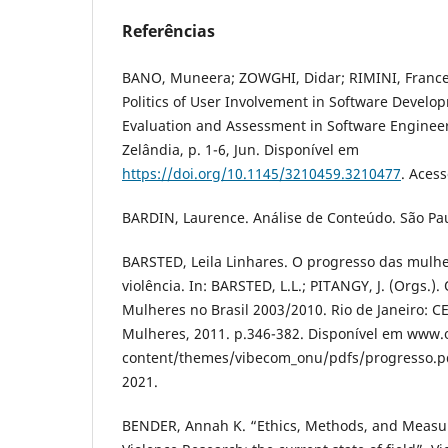
Referências
BANO, Muneera; ZOWGHI, Didar; RIMINI, France
Politics of User Involvement in Software Develo
Evaluation and Assessment in Software Engineer
Zelândia, p. 1-6, Jun. Disponível em
https://doi.org/10.1145/3210459.3210477
. Acess
BARDIN, Laurence. Análise de Conteúdo. São Pau
BARSTED, Leila Linhares. O progresso das mulh
violência. In: BARSTED, L.L.; PITANGY, J. (Orgs.)
Mulheres no Brasil 2003/2010. Rio de Janeiro: CE
Mulheres, 2011. p.346-382. Disponível em www
content/themes/vibecom_onu/pdfs/progresso.pd
2021.
BENDER, Annah K. “Ethics, Methods, and Measur