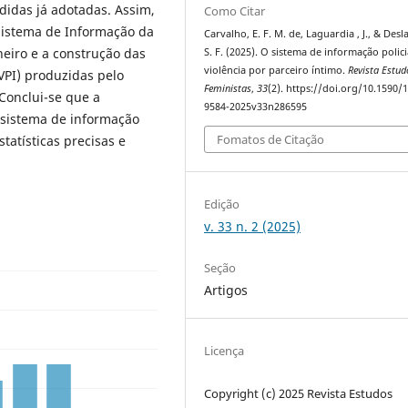
didas já adotadas. Assim,
Como Citar
 Sistema de Informação da
Carvalho, E. F. M. de, Laguardia , J., & Desl
aneiro e a construção das
S. F. (2025). O sistema de informação polici
violência por parceiro íntimo.
Revista Estud
(VPI) produzidas pelo
Feministas
,
33
(2). https://doi.org/10.1590/
Conclui-se que a
9584-2025v33n286595
 sistema de informação
Fomatos de Citação
statísticas precisas e
Edição
v. 33 n. 2 (2025)
Seção
Artigos
Licença
Copyright (c) 2025 Revista Estudos