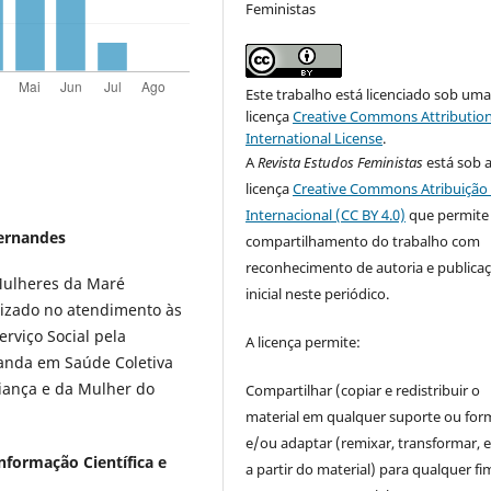
Feministas
Este trabalho está licenciado sob um
licença
Creative Commons Attribution
International License
.
A
Revista Estudos Feministas
está sob 
licença
Creative Commons Atribuição 
Internacional (CC BY 4.0)
que permite
Fernandes
compartilhamento do trabalho com
reconhecimento de autoria e publica
 Mulheres da Maré
inicial neste periódico.
lizado no atendimento às
rviço Social pela
A licença permite:
randa em Saúde Coletiva
iança e da Mulher do
Compartilhar (copiar e redistribuir o
material em qualquer suporte ou for
e/ou adaptar (remixar, transformar, e 
nformação Científica e
a partir do material) para qualquer fi