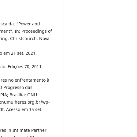
sca da. “Power and
pment”. In: Proceedings of
ing. Christchurch, Nova
o em 21 set. 2021.
lo: Edições 70, 2011.
eres no enfrentamento à
. O Progresso das
PIA; Brasília: ONU
.onumulheres.org.br/wp-
f. Acesso em 15 set.
es in Intimate Partner