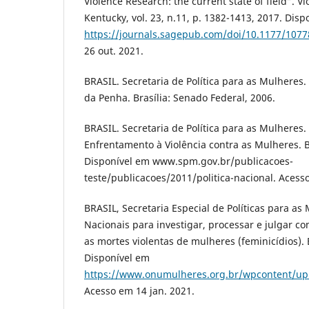
Violence Research: the current state of field”. 
Kentucky, vol. 23, n.11, p. 1382-1413, 2017. Dis
https://journals.sagepub.com/doi/10.1177/107
26 out. 2021.
BRASIL. Secretaria de Política para as Mulheres. 
da Penha. Brasília: Senado Federal, 2006.
BRASIL. Secretaria de Política para as Mulheres. 
Enfrentamento à Violência contra as Mulheres. B
Disponível em www.spm.gov.br/publicacoes-
teste/publicacoes/2011/politica-nacional. Acesso
BRASIL, Secretaria Especial de Políticas para as 
Nacionais para investigar, processar e julgar c
as mortes violentas de mulheres (feminicídios). 
Disponível em
https://www.onumulheres.org.br/wpcontent/uplo
Acesso em 14 jan. 2021.