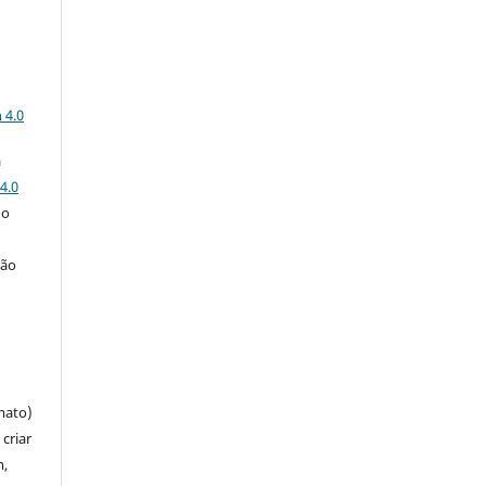
a
 4.0
a
4.0
 o
ção
mato)
criar
m,