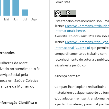
Feministas
Este trabalho está licenciado sob um
licença
Creative Commons Attribution
International License
.
A
Revista Estudos Feministas
está sob 
licença
Creative Commons Atribuição 
Internacional (CC BY 4.0)
que permite
Fernandes
compartilhamento do trabalho com
reconhecimento de autoria e publica
 Mulheres da Maré
inicial neste periódico.
lizado no atendimento às
rviço Social pela
A licença permite:
randa em Saúde Coletiva
iança e da Mulher do
Compartilhar (copiar e redistribuir o
material em qualquer suporte ou for
e/ou adaptar (remixar, transformar, e 
nformação Científica e
a partir do material) para qualquer fi