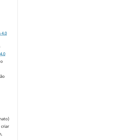
a
 4.0
a
4.0
 o
ção
mato)
criar
m,