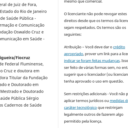
mesmo que comercial.
al de Juiz de Fora,
Estado do Rio de Janeiro
O licenciante não pode revogar estes
 de Saúde Pública -
direitos desde que os termos da licen
formação e Comunicação
sejam respeitados. Os termos são os
undação Oswaldo Cruz e
seguintes:
Comunicação em Saúde -
Atribuição – Você deve dar o
crédito
apropriado
, prover um link para a lic
igueira/Fiocruz
indicar se foram feitas mudanças
. Is
de Federal Fluminense,
ser feito de várias formas sem, no ent
o Cruz e doutora em
sugerir que o licenciador (ou licencian
dora Titular da Fundação
tenha aprovado o uso em questão.
rado e Doutorado em
 Mestrado e Doutorado
Sem restrições adicionais - Você não 
Saúde Pública Sérgio
aplicar termos jurídicos ou
medidas d
 nos Cadernos de Saúde
caráter tecnológico
que restrinjam
legalmente outros de fazerem algo
permitido pela licença.