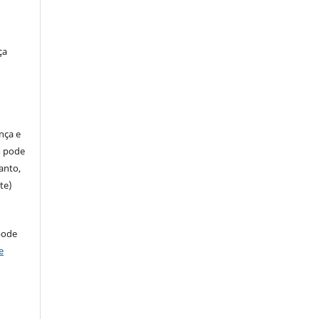
ça
ença e
so pode
anto,
te)
pode
e