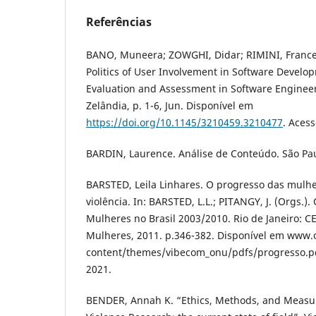
Referências
BANO, Muneera; ZOWGHI, Didar; RIMINI, France
Politics of User Involvement in Software Develo
Evaluation and Assessment in Software Engineer
Zelândia, p. 1-6, Jun. Disponível em
https://doi.org/10.1145/3210459.3210477
. Acess
BARDIN, Laurence. Análise de Conteúdo. São Pau
BARSTED, Leila Linhares. O progresso das mulh
violência. In: BARSTED, L.L.; PITANGY, J. (Orgs.)
Mulheres no Brasil 2003/2010. Rio de Janeiro: CE
Mulheres, 2011. p.346-382. Disponível em www
content/themes/vibecom_onu/pdfs/progresso.pd
2021.
BENDER, Annah K. “Ethics, Methods, and Measur