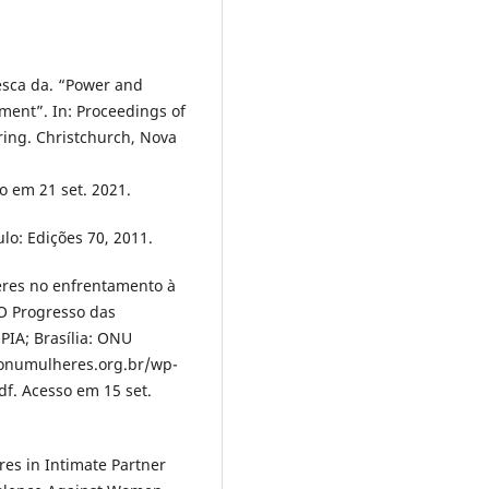
sca da. “Power and
pment”. In: Proceedings of
ing. Christchurch, Nova
o em 21 set. 2021.
lo: Edições 70, 2011.
eres no enfrentamento à
. O Progresso das
PIA; Brasília: ONU
.onumulheres.org.br/wp-
f. Acesso em 15 set.
es in Intimate Partner