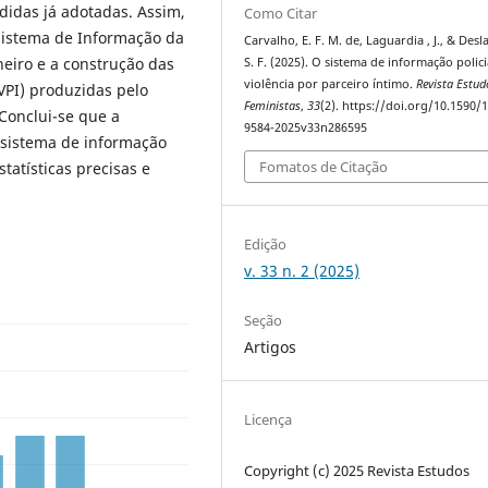
didas já adotadas. Assim,
Como Citar
 Sistema de Informação da
Carvalho, E. F. M. de, Laguardia , J., & Desl
aneiro e a construção das
S. F. (2025). O sistema de informação polici
violência por parceiro íntimo.
Revista Estud
(VPI) produzidas pelo
Feministas
,
33
(2). https://doi.org/10.1590/
Conclui-se que a
9584-2025v33n286595
 sistema de informação
Fomatos de Citação
statísticas precisas e
Edição
v. 33 n. 2 (2025)
Seção
Artigos
Licença
Copyright (c) 2025 Revista Estudos