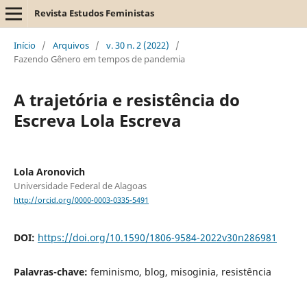
Revista Estudos Feministas
Início
/
Arquivos
/
v. 30 n. 2 (2022)
/
Fazendo Gênero em tempos de pandemia
A trajetória e resistência do
Escreva Lola Escreva
Lola Aronovich
Universidade Federal de Alagoas
http://orcid.org/0000-0003-0335-5491
DOI:
https://doi.org/10.1590/1806-9584-2022v30n286981
Palavras-chave:
feminismo, blog, misoginia, resistência