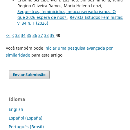
Regina Oliveira Ramos, Maria Helena Lenzi,
Sequestros, feminicídios, neoconservadorismos. O
que 2026 espera de nós?
,
Revista Estudos Feministas:
v. 34 n. 1 (2026)
<<
<
33
34
35
36
37
38
39
40
Você também pode
iniciar uma pesquisa avançada por
similaridade
para este artigo.
Enviar Submissão
Idioma
English
Español (España)
Português (Brasil)