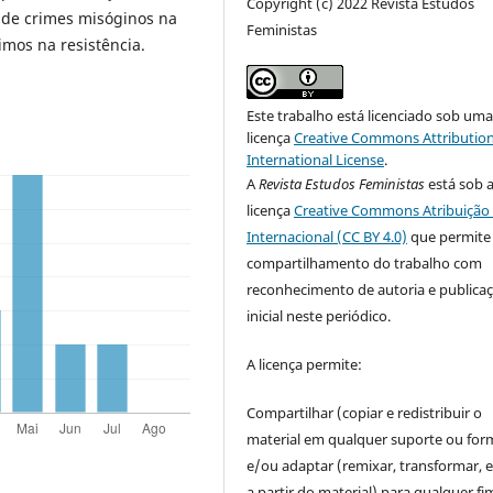
Copyright (c) 2022 Revista Estudos
ão de crimes misóginos na
Feministas
imos na resistência.
Este trabalho está licenciado sob um
licença
Creative Commons Attribution
International License
.
A
Revista Estudos Feministas
está sob 
licença
Creative Commons Atribuição 
Internacional (CC BY 4.0)
que permite
compartilhamento do trabalho com
reconhecimento de autoria e publica
inicial neste periódico.
A licença permite:
Compartilhar (copiar e redistribuir o
material em qualquer suporte ou for
e/ou adaptar (remixar, transformar, e 
a partir do material) para qualquer fi