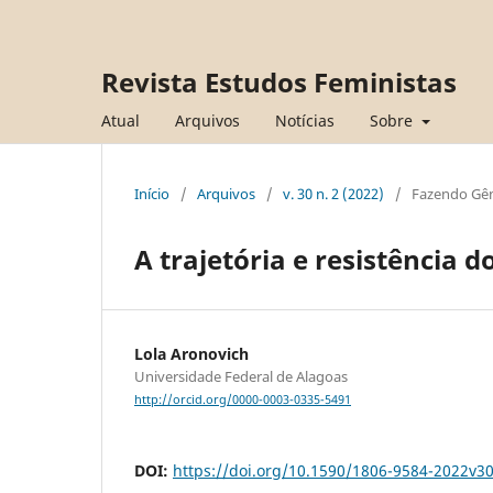
Revista Estudos Feministas
Atual
Arquivos
Notícias
Sobre
Início
/
Arquivos
/
v. 30 n. 2 (2022)
/
Fazendo Gê
A trajetória e resistência d
Lola Aronovich
Universidade Federal de Alagoas
http://orcid.org/0000-0003-0335-5491
DOI:
https://doi.org/10.1590/1806-9584-2022v3