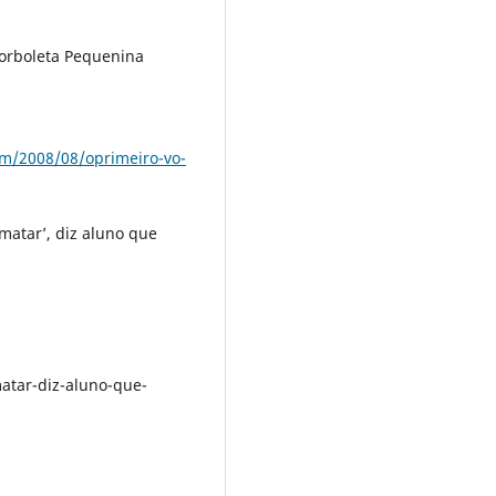
orboleta Pequenina
om/2008/08/oprimeiro-vo-
matar’, diz aluno que
m
atar-diz-aluno-que-