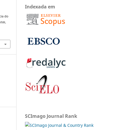
Indexada em
cia do
stas
,
SCImago Journal Rank