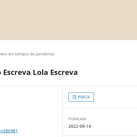
nero em tempos de pandemia
o Escreva Lola Escreva
PDF/A
Publicado
2022-09-14
0n286981