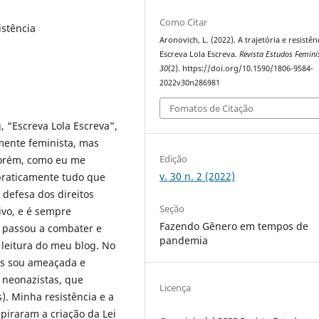
Como Citar
istência
Aronovich, L. (2022). A trajetória e resistên
Escreva Lola Escreva.
Revista Estudos Femini
30
(2). https://doi.org/10.1590/1806-9584-
2022v30n286981
Fomatos de Citação
 “Escreva Lola Escreva”,
mente feminista, mas
Edição
 Porém, como eu me
v. 30 n. 2 (2022)
praticamente tudo que
 defesa dos direitos
Seção
ivo, e é sempre
Fazendo Gênero em tempos de
ue passou a combater e
pandemia
 leitura do meu blog. No
os sou ameaçada e
 neonazistas, que
Licença
). Minha resistência e a
spiraram a criação da Lei