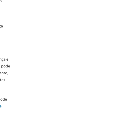
ça
ença e
so pode
anto,
te)
pode
e