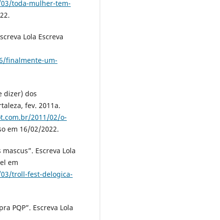
8/03/toda-mulher-tem-
22.
screva Lola Escreva
06/finalmente-um-
 dizer) dos
taleza, fev. 2011a.
ot.com.br/2011/02/o-
so em 16/02/2022.
s mascus”. Escreva Lola
vel em
3/troll-fest-delogica-
ra PQP”. Escreva Lola