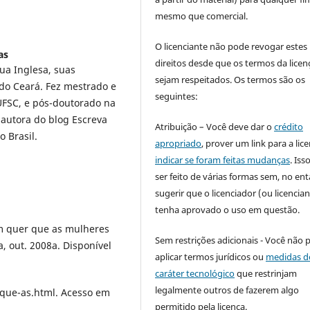
mesmo que comercial.
O licenciante não pode revogar estes
as
direitos desde que os termos da licen
ua Inglesa, suas
sejam respeitados. Os termos são os
 do Ceará. Fez mestrado e
seguintes:
UFSC, e pós-doutorado na
 autora do blog Escreva
Atribuição – Você deve dar o
crédito
 Brasil.
apropriado
, prover um link para a lic
indicar se foram feitas mudanças
. Is
ser feito de várias formas sem, no ent
sugerir que o licenciador (ou licencian
tenha aprovado o uso em questão.
 quer que as mulheres
Sem restrições adicionais - Você não 
a, out. 2008a. Disponível
aplicar termos jurídicos ou
medidas d
caráter tecnológico
que restrinjam
legalmente outros de fazerem algo
ue-as.html. Acesso em
permitido pela licença.