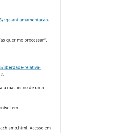
06/cqc-antiamamentacao-
Tas quer me processar”.
/liberdade-relativa-
2.
ra o machismo de uma
ponível em
machismo.html. Acesso em