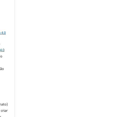
a
 4.0
a
4.0
 o
ção
mato)
criar
m,