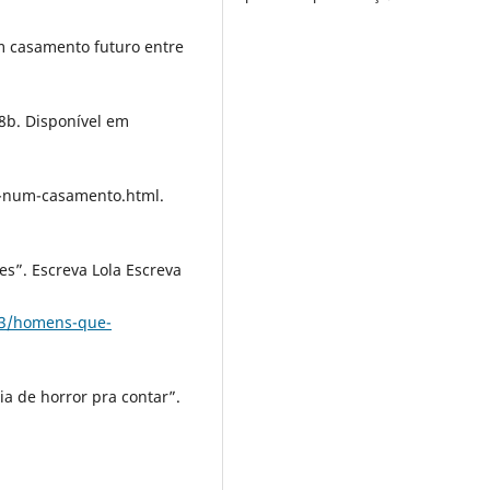
m casamento futuro entre
08b. Disponível em
e-num-casamento.html.
”. Escreva Lola Escreva
/03/homens-que-
a de horror pra contar”.