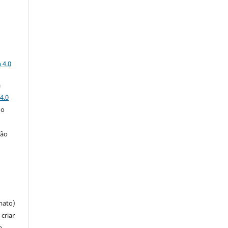
a
 4.0
a
4.0
 o
ção
mato)
criar
m,