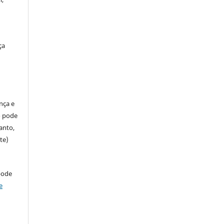
ça
ença e
so pode
anto,
te)
pode
e