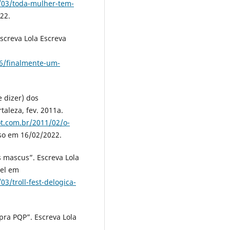
8/03/toda-mulher-tem-
22.
screva Lola Escreva
06/finalmente-um-
 dizer) dos
taleza, fev. 2011a.
ot.com.br/2011/02/o-
so em 16/02/2022.
s mascus”. Escreva Lola
vel em
3/troll-fest-delogica-
ra PQP”. Escreva Lola