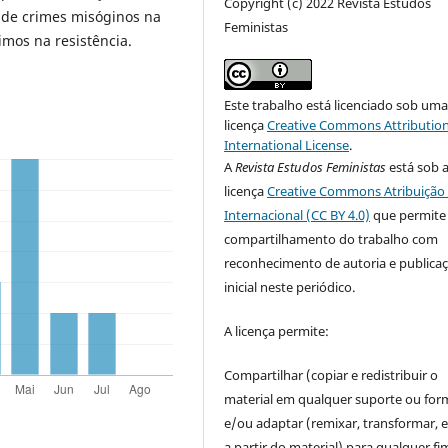
Copyright (c) 2022 Revista Estudos
ão de crimes misóginos na
Feministas
imos na resistência.
Este trabalho está licenciado sob um
licença
Creative Commons Attribution
International License
.
A
Revista Estudos Feministas
está sob 
licença
Creative Commons Atribuição 
Internacional (CC BY 4.0)
que permite
compartilhamento do trabalho com
reconhecimento de autoria e publica
inicial neste periódico.
A licença permite:
Compartilhar (copiar e redistribuir o
material em qualquer suporte ou for
e/ou adaptar (remixar, transformar, e 
a partir do material) para qualquer fi