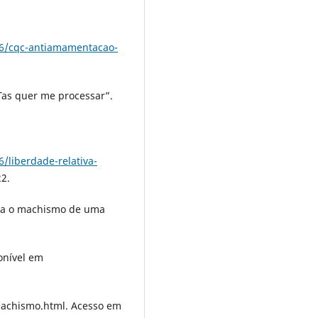
06/cqc-antiamamentacao-
Tas quer me processar”.
/liberdade-relativa-
2.
ra o machismo de uma
ponível em
machismo.html. Acesso em