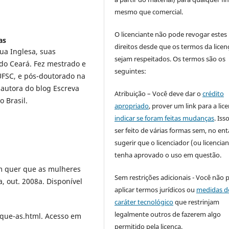
mesmo que comercial.
O licenciante não pode revogar estes
as
direitos desde que os termos da licen
ua Inglesa, suas
sejam respeitados. Os termos são os
 do Ceará. Fez mestrado e
seguintes:
UFSC, e pós-doutorado na
 autora do blog Escreva
Atribuição – Você deve dar o
crédito
 Brasil.
apropriado
, prover um link para a lic
indicar se foram feitas mudanças
. Is
ser feito de várias formas sem, no ent
sugerir que o licenciador (ou licencian
tenha aprovado o uso em questão.
 quer que as mulheres
Sem restrições adicionais - Você não 
a, out. 2008a. Disponível
aplicar termos jurídicos ou
medidas d
caráter tecnológico
que restrinjam
legalmente outros de fazerem algo
ue-as.html. Acesso em
permitido pela licença.