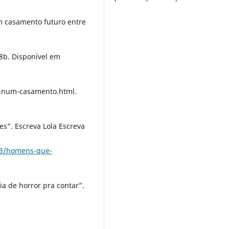
m casamento futuro entre
08b. Disponível em
e-num-casamento.html.
”. Escreva Lola Escreva
/03/homens-que-
a de horror pra contar”.