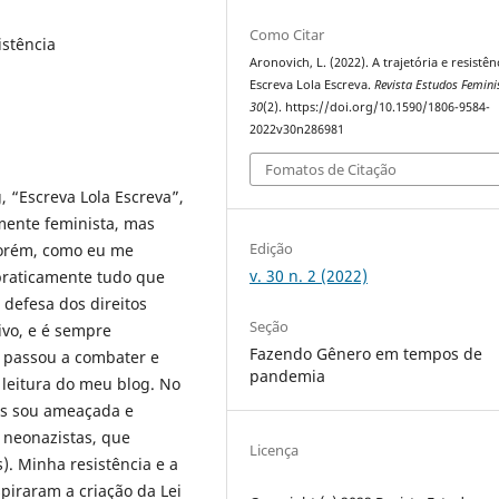
Como Citar
istência
Aronovich, L. (2022). A trajetória e resistên
Escreva Lola Escreva.
Revista Estudos Femini
30
(2). https://doi.org/10.1590/1806-9584-
2022v30n286981
Fomatos de Citação
 “Escreva Lola Escreva”,
mente feminista, mas
Edição
 Porém, como eu me
v. 30 n. 2 (2022)
praticamente tudo que
 defesa dos direitos
Seção
ivo, e é sempre
Fazendo Gênero em tempos de
ue passou a combater e
pandemia
 leitura do meu blog. No
os sou ameaçada e
 neonazistas, que
Licença
). Minha resistência e a
spiraram a criação da Lei