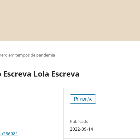
nero em tempos de pandemia
o Escreva Lola Escreva
PDF/A
Publicado
2022-09-14
0n286981