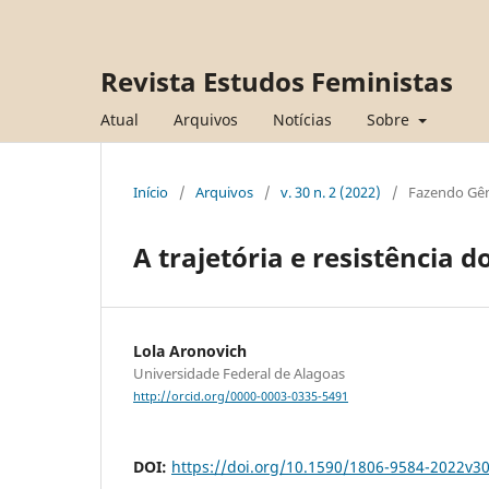
Revista Estudos Feministas
Atual
Arquivos
Notícias
Sobre
Início
/
Arquivos
/
v. 30 n. 2 (2022)
/
Fazendo Gê
A trajetória e resistência d
Lola Aronovich
Universidade Federal de Alagoas
http://orcid.org/0000-0003-0335-5491
DOI:
https://doi.org/10.1590/1806-9584-2022v3