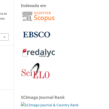
Indexada em
cia do
stas
,
SCImago Journal Rank