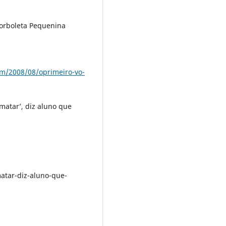
orboleta Pequenina
om/2008/08/oprimeiro-vo-
matar’, diz aluno que
m
atar-diz-aluno-que-