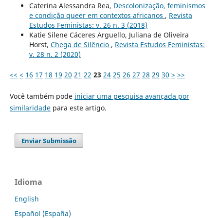
Caterina Alessandra Rea,
Descolonização, feminismos
e condição queer em contextos africanos
,
Revista
Estudos Feministas: v. 26 n. 3 (2018)
Katie Silene Cáceres Arguello, Juliana de Oliveira
Horst,
Chega de Silêncio
,
Revista Estudos Feministas:
v. 28 n. 2 (2020)
<<
<
16
17
18
19
20
21
22
23
24
25
26
27
28
29
30
>
>>
Você também pode
iniciar uma pesquisa avançada por
similaridade
para este artigo.
Enviar Submissão
Idioma
English
Español (España)