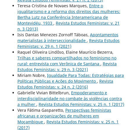
Teresa Cristina de Novaes Marques,
Entre o
igualitarismo e a reforma dos direitos das mulheres:
Bertha Lutz na Conferência Interamericana de
Montevidéu, 1933
,
Revista Estudos Feministas: v. 21
n. 3 (2013)
Isis Dantas Menezes Zornoff Táboas,
Apontamentos
materialistas à interseccionalidade
,
Revista Estudos
Feministas: v. 29 n. 1 (2021)
Raquel Oliveira Lindôso, Elaine Maurício Bezerra,
Trilhas e saberes compartilhados no feminismo no
rural: entrevista com Verônica de Santana
,
Revista
Estudos Feministas: v. 29 n. 3 (2021)
Miriam Nobre,
Igualdade Para Todas: Estratégias para
Políticas Públicas e Ações do Movimento
,
Revista
Estudos Feministas: v. 24 n. 2 (2016)
Gabrielle Vivian Bittelbrun,
Empoderamento e
interdisciplinaridade no combate às violências contra
a mulher
,
Revista Estudos Feministas: v. 25 n. 1 (2017)
Vera Fátima Gasparetto,
Perspectivas feministas
africanas e organizações de mulheres em
Moçambique
,
Revista Estudos Feministas: v. 25 n. 1
(2017)