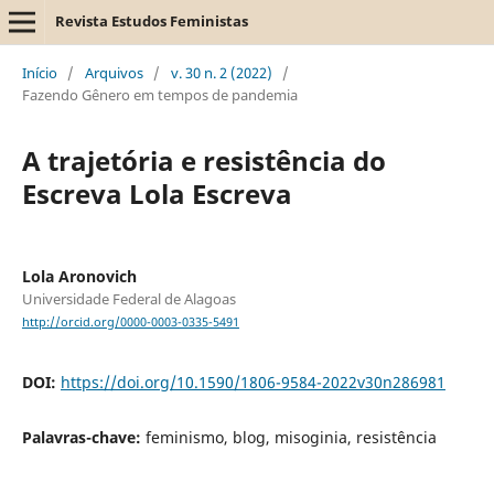
Revista Estudos Feministas
Início
/
Arquivos
/
v. 30 n. 2 (2022)
/
Fazendo Gênero em tempos de pandemia
A trajetória e resistência do
Escreva Lola Escreva
Lola Aronovich
Universidade Federal de Alagoas
http://orcid.org/0000-0003-0335-5491
DOI:
https://doi.org/10.1590/1806-9584-2022v30n286981
Palavras-chave:
feminismo, blog, misoginia, resistência