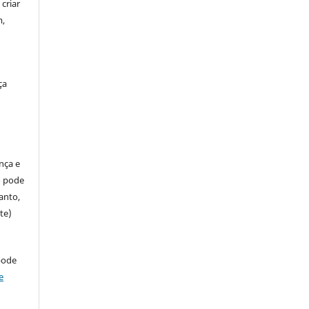
criar
m,
ça
ença e
so pode
anto,
te)
pode
e