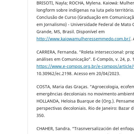
BRISOTI, Nayla; ROCHA, Mylena. Kaiowá: Mulher
longform sobre indígenas na luta pelo território
Conclusão de Curso (Graduação em Comunicação
em Jornalismo) - Universidade Federal de Mato 
Grande, MS, Brasil. Disponível em
http://www.kaiowamulheressemmedo.com.br/
.
CARRERA, Fernanda. “Roleta interseccional: pro
análises em Comunicação”. E-Compós, v. 24, p. 1
https://www.e-compos.org.br/e-compos/article
10.30962/ec.2198. Acesso em 20/04/2023.
COSTA, Maria das Graças. “Agroecologia, ecofe
emergências decoloniais no movimento ambientali
HOLLANDA, Heloisa Buarque de (Org.). Pensamen
perspectivas decoloniais. Rio de Janeiro: Bazar 
350.
CHAHER, Sandra. “Trasnversalización del enfoqu