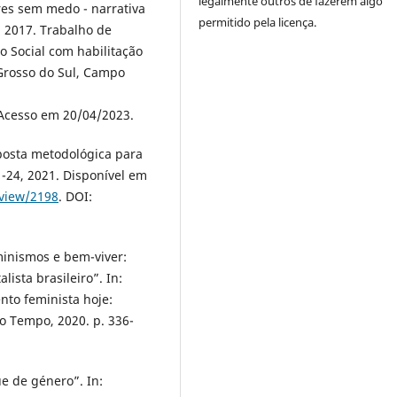
legalmente outros de fazerem algo
es sem medo - narrativa
permitido pela licença.
. 2017. Trabalho de
 Social com habilitação
Grosso do Sul, Campo
 Acesso em 20/04/2023.
posta metodológica para
-24, 2021. Disponível em
/view/2198
. DOI:
minismos e bem-viver:
sta brasileiro”. In:
to feminista hoje:
do Tempo, 2020. p. 336-
e de género”. In: