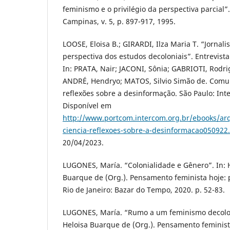
feminismo e o privilégio da perspectiva parcial
Campinas, v. 5, p. 897-917, 1995.
LOOSE, Eloisa B.; GIRARDI, Ilza Maria T. “Jornal
perspectiva dos estudos decoloniais”. Entrevista
In: PRATA, Nair; JACONI, Sônia; GABRIOTI, Rod
ANDRÉ, Hendryo; MATOS, Silvio Simão de. Comun
reflexões sobre a desinformação. São Paulo: Int
Disponível em
http://www.portcom.intercom.org.br/ebooks/ar
ciencia-reflexoes-sobre-a-desinformacao050922
20/04/2023.
LUGONES, María. “Colonialidade e Gênero”. In:
Buarque de (Org.). Pensamento feminista hoje: p
Rio de Janeiro: Bazar do Tempo, 2020. p. 52-83.
LUGONES, María. “Rumo a um feminismo decolo
Heloisa Buarque de (Org.). Pensamento feminist