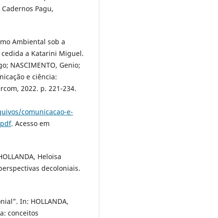
”. Cadernos Pagu,
ismo Ambiental sob a
 cedida a Katarini Miguel.
rigo; NASCIMENTO, Genio;
icação e ciência:
ercom, 2022. p. 221-234.
quivos/comunicacao-e-
.pdf
. Acesso em
 HOLLANDA, Heloisa
erspectivas decoloniais.
nial”. In: HOLLANDA,
a: conceitos