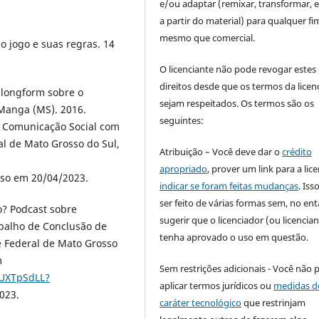
e/ou adaptar (remixar, transformar, e 
a partir do material) para qualquer fi
mesmo que comercial.
o jogo e suas regras. 14
O licenciante não pode revogar estes
direitos desde que os termos da licen
 longform sobre o
sejam respeitados. Os termos são os
 Manga (MS). 2016.
seguintes:
 Comunicação Social com
al de Mato Grosso do Sul,
Atribuição – Você deve dar o
crédito
apropriado
, prover um link para a lic
sso em 20/04/2023.
indicar se foram feitas mudanças
. Is
ser feito de várias formas sem, no ent
o? Podcast sobre
sugerir que o licenciador (ou licencian
balho de Conclusão de
tenha aprovado o uso em questão.
e Federal de Mato Grosso
m
Sem restrições adicionais - Você não 
4UXTpSdLL?
aplicar termos jurídicos ou
medidas d
023.
caráter tecnológico
que restrinjam