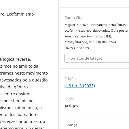
ero, Ecofeminismo,
Como Citar
Miguel, K. (2023). Narrativas jornalísticas
ecofeministas não elaboradas. Ou a posteri
Revista Estudos Feministas
,
31
(3).
https://doi.org/10.1590/1806-9584-
2023v31n387089
Fomatos de Citação
 lógica reversa,
uzimos no âmbito da
boramos neste movimento
Edição
atravessados pela questão
v. 31 n. 3 (2023)
tiva de gênero.
as entre ensino-
Seção
ismo e feminismo,
Artigos
alismo ecofeminista, a
mento dos marcadores
 das vozes anônimas, do
Licença
hegemônicos, do deixar