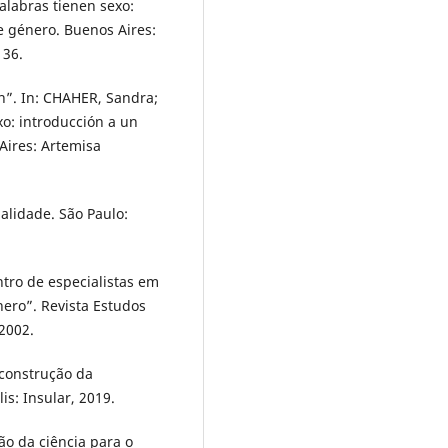
labras tienen sexo:
e género. Buenos Aires:
136.
”. In: CHAHER, Sandra;
o: introducción a un
Aires: Artemisa
nalidade. São Paulo:
ro de especialistas em
nero”. Revista Estudos
 2002.
 construção da
is: Insular, 2019.
o da ciência para o