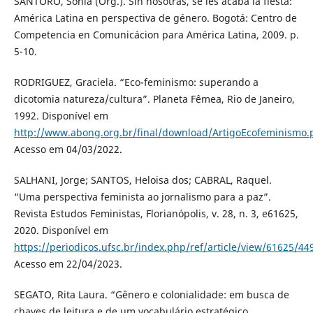
SANTORO, Sonia (Org.). Sin nosotras, se les acaba la fiesta:
América Latina en perspectiva de género. Bogotá: Centro de
Competencia en Comunicácion para América Latina, 2009. p.
5-10.
RODRIGUEZ, Graciela. “Eco-feminismo: superando a
dicotomia natureza/cultura”. Planeta Fêmea, Rio de Janeiro,
1992. Disponível em
http://www.abong.org.br/final/download/ArtigoEcofeminismo.
Acesso em 04/03/2022.
SALHANI, Jorge; SANTOS, Heloisa dos; CABRAL, Raquel.
“Uma perspectiva feminista ao jornalismo para a paz”.
Revista Estudos Feministas, Florianópolis, v. 28, n. 3, e61625,
2020. Disponível em
https://periodicos.ufsc.br/index.php/ref/article/view/61625/44
Acesso em 22/04/2023.
SEGATO, Rita Laura. “Gênero e colonialidade: em busca de
chaves de leitura e de um vocabulário estratégico