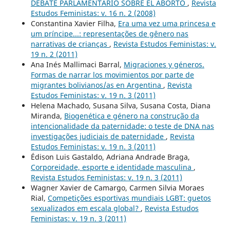
DEBATE PARLAMENTARIO SOBRE EL ABORTO
,
Revista
Estudos Feministas: v. 16 n. 2 (2008)
Constantina Xavier Filha,
Era uma vez uma princesa e
um príncipe...: representações de gênero nas
narrativas de crianças
,
Revista Estudos Feministas: v.
19 n. 2 (2011)
Ana Inés Mallimaci Barral,
Migraciones y géneros.
Formas de narrar los movimientos por parte de
migrantes bolivianos/as en Argentina
,
Revista
Estudos Feministas: v. 19 n. 3 (2011)
Helena Machado, Susana Silva, Susana Costa, Diana
Miranda,
Biogenética e género na construção da
intencionalidade da paternidade: o teste de DNA nas
investigações judiciais de paternidade
,
Revista
Estudos Feministas: v. 19 n. 3 (2011)
Édison Luis Gastaldo, Adriana Andrade Braga,
Corporeidade, esporte e identidade masculina
,
Revista Estudos Feministas: v. 19 n. 3 (2011)
Wagner Xavier de Camargo, Carmen Silvia Moraes
Rial,
Competições esportivas mundiais LGBT: guetos
sexualizados em escala global?
,
Revista Estudos
Feministas: v. 19 n. 3 (2011)