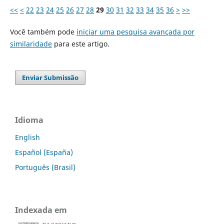
<<
<
22
23
24
25
26
27
28
29
30
31
32
33
34
35
36
>
>>
Você também pode
iniciar uma pesquisa avançada por
similaridade
para este artigo.
Enviar Submissão
Idioma
English
Español (España)
Português (Brasil)
Indexada em