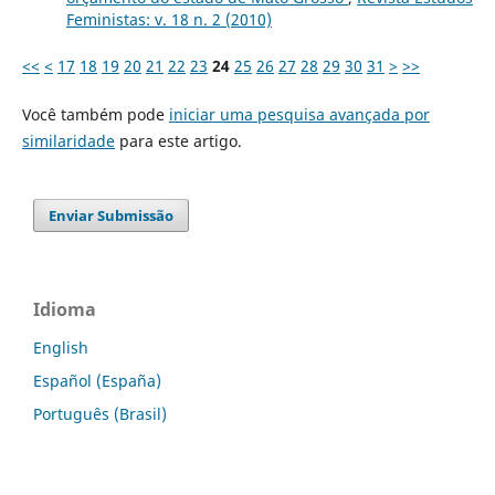
Feministas: v. 18 n. 2 (2010)
<<
<
17
18
19
20
21
22
23
24
25
26
27
28
29
30
31
>
>>
Você também pode
iniciar uma pesquisa avançada por
similaridade
para este artigo.
Enviar Submissão
Idioma
English
Español (España)
Português (Brasil)