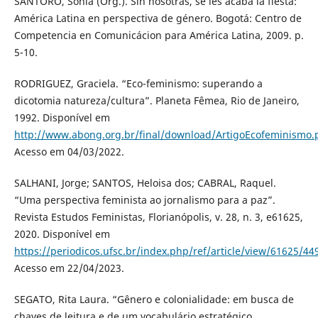
SANTORO, Sonia (Org.). Sin nosotras, se les acaba la fiesta:
América Latina en perspectiva de género. Bogotá: Centro de
Competencia en Comunicácion para América Latina, 2009. p.
5-10.
RODRIGUEZ, Graciela. “Eco-feminismo: superando a
dicotomia natureza/cultura”. Planeta Fêmea, Rio de Janeiro,
1992. Disponível em
http://www.abong.org.br/final/download/ArtigoEcofeminismo.
Acesso em 04/03/2022.
SALHANI, Jorge; SANTOS, Heloisa dos; CABRAL, Raquel.
“Uma perspectiva feminista ao jornalismo para a paz”.
Revista Estudos Feministas, Florianópolis, v. 28, n. 3, e61625,
2020. Disponível em
https://periodicos.ufsc.br/index.php/ref/article/view/61625/44
Acesso em 22/04/2023.
SEGATO, Rita Laura. “Gênero e colonialidade: em busca de
chaves de leitura e de um vocabulário estratégico