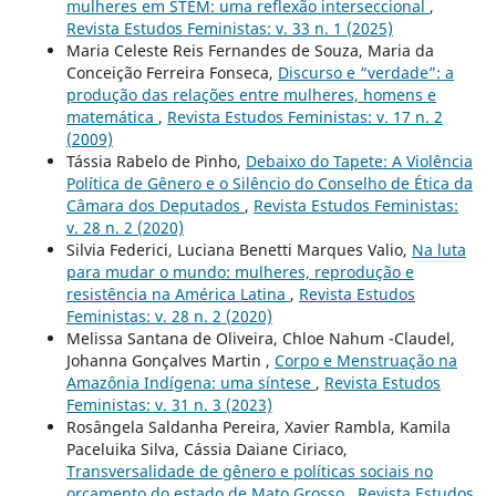
mulheres em STEM: uma reflexão interseccional
,
Revista Estudos Feministas: v. 33 n. 1 (2025)
Maria Celeste Reis Fernandes de Souza, Maria da
Conceição Ferreira Fonseca,
Discurso e “verdade”: a
produção das relações entre mulheres, homens e
matemática
,
Revista Estudos Feministas: v. 17 n. 2
(2009)
Tássia Rabelo de Pinho,
Debaixo do Tapete: A Violência
Política de Gênero e o Silêncio do Conselho de Ética da
Câmara dos Deputados
,
Revista Estudos Feministas:
v. 28 n. 2 (2020)
Silvia Federici, Luciana Benetti Marques Valio,
Na luta
para mudar o mundo: mulheres, reprodução e
resistência na América Latina
,
Revista Estudos
Feministas: v. 28 n. 2 (2020)
Melissa Santana de Oliveira, Chloe Nahum -Claudel,
Johanna Gonçalves Martin ,
Corpo e Menstruação na
Amazônia Indígena: uma síntese
,
Revista Estudos
Feministas: v. 31 n. 3 (2023)
Rosângela Saldanha Pereira, Xavier Rambla, Kamila
Paceluika Silva, Cássia Daiane Ciriaco,
Transversalidade de gênero e políticas sociais no
orçamento do estado de Mato Grosso
,
Revista Estudos