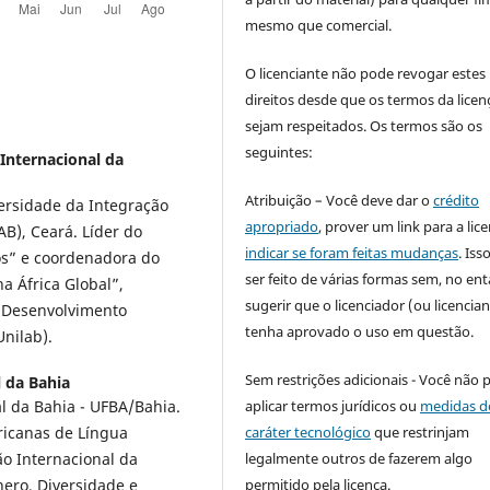
mesmo que comercial.
O licenciante não pode revogar estes
direitos desde que os termos da licen
sejam respeitados. Os termos são os
seguintes:
Internacional da
Atribuição – Você deve dar o
crédito
ersidade da Integração
apropriado
, prover um link para a lic
AB), Ceará. Líder do
indicar se foram feitas mudanças
. Is
os” e coordenadora do
ser feito de várias formas sem, no ent
a África Global”,
sugerir que o licenciador (ou licencian
o Desenvolvimento
tenha aprovado o uso em questão.
nilab).
Sem restrições adicionais - Você não 
 da Bahia
aplicar termos jurídicos ou
medidas d
l da Bahia - UFBA/Bahia.
caráter tecnológico
que restrinjam
ricanas de Língua
legalmente outros de fazerem algo
o Internacional da
permitido pela licença.
nero, Diversidade e