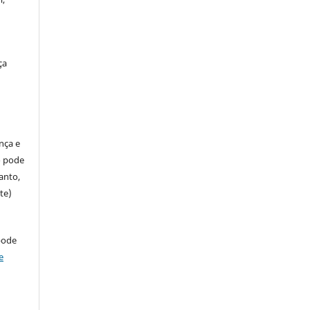
ça
ença e
so pode
anto,
te)
pode
e