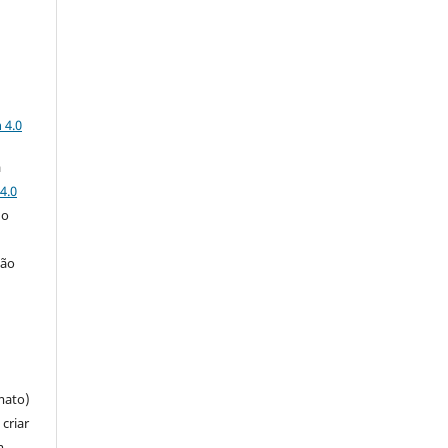
a
 4.0
a
4.0
 o
ção
mato)
criar
m,