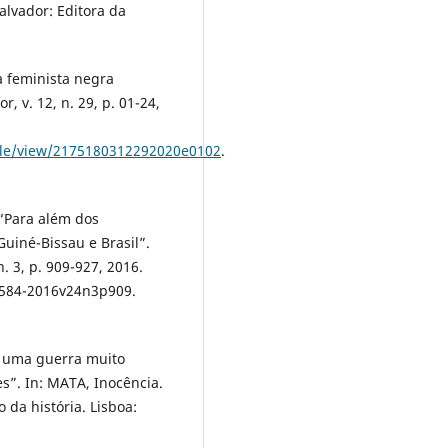
alvador: Editora da
 feminista negra
, v. 12, n. 29, p. 01-24,
icle/view/2175180312292020e0102
.
“Para além dos
uiné-Bissau e Brasil”.
n. 3, p. 909-927, 2016.
584-2016v24n3p909.
e uma guerra muito
es”. In: MATA, Inocência.
 da história. Lisboa: