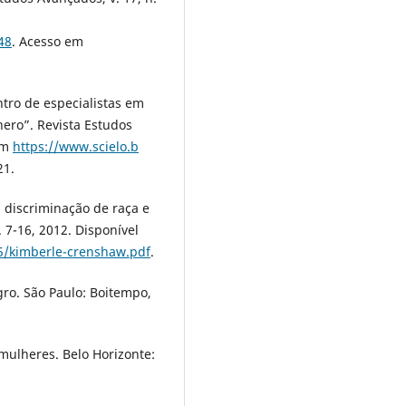
48
. Acesso em
ro de especialistas em
nero”. Revista Estudos
 em
https://www.scielo.b
21.
 discriminação de raça e
 7-16, 2012. Disponível
f5/kimberle-crenshaw.pdf
.
gro. São Paulo: Boitempo,
mulheres. Belo Horizonte: