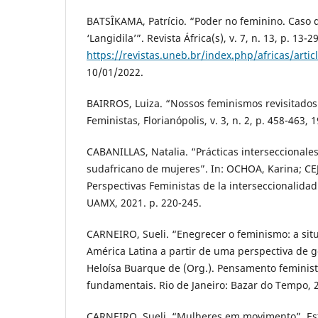
BATSÎKAMA, Patrício. “Poder no feminino. Caso 
‘Langidila’”. Revista África(s), v. 7, n. 13, p. 13-
https://revistas.uneb.br/index.php/africas/arti
10/01/2022.
BAIRROS, Luiza. “Nossos feminismos revisitados
Feministas, Florianópolis, v. 3, n. 2, p. 458-463, 
CABANILLAS, Natalia. “Prácticas interseccionales
sudafricano de mujeres”. In: OCHOA, Karina; CE
Perspectivas Feministas de la interseccionalida
UAMX, 2021. p. 220-245.
CARNEIRO, Sueli. “Enegrecer o feminismo: a si
América Latina a partir de uma perspectiva de 
Heloísa Buarque de (Org.). Pensamento feminist
fundamentais. Rio de Janeiro: Bazar do Tempo, 
CARNEIRO, Sueli. “Mulheres em movimento”. Est