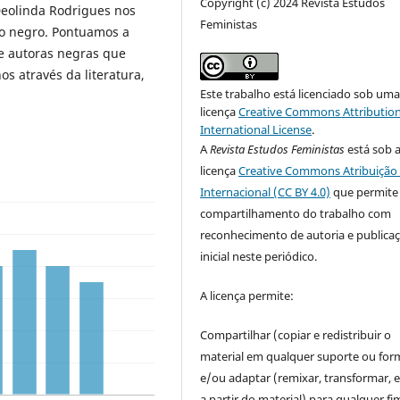
Copyright (c) 2024 Revista Estudos
Deolinda Rodrigues nos
Feministas
o negro. Pontuamos a
e autoras negras que
os através da literatura,
Este trabalho está licenciado sob um
licença
Creative Commons Attribution
International License
.
A
Revista Estudos Feministas
está sob 
licença
Creative Commons Atribuição 
Internacional (CC BY 4.0)
que permite
compartilhamento do trabalho com
reconhecimento de autoria e publica
inicial neste periódico.
A licença permite:
Compartilhar (copiar e redistribuir o
material em qualquer suporte ou for
e/ou adaptar (remixar, transformar, e 
a partir do material) para qualquer fi