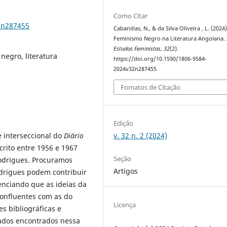
Como Citar
2n287455
Cabanillas, N., & da Silva Oliveira , L. (2024)
Feminismo Negro na Literatura Angolana.
Estudos Feministas
,
32
(2).
negro, literatura
https://doi.org/10.1590/1806-9584-
2024v32n287455
Fomatos de Citação
Edição
v. 32 n. 2 (2024)
 interseccional do
Diário
rito entre 1956 e 1967
Seção
Rodrigues. Procuramos
Artigos
odrigues podem contribuir
enciando que as ideias da
confluentes com as do
Licença
s bibliográficas e
tados encontrados nessa