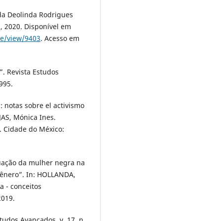
da Deolinda Rodrigues
29, 2020. Disponível em
cle/view/9403
. Acesso em
”. Revista Estudos
1995.
: notas sobre el activismo
JAS, Mónica Ines.
d. Cidade do México:
tuação da mulher negra na
gênero”. In: HOLLANDA,
a - conceitos
2019.
udos Avançados, v. 17, n.