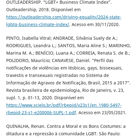
OUTLEADERSHIP. “LGBT+ Business Climate Index”.
Outleadership, 2018. Disponível em
https://outleadership.com/driving-equality/2024-state-
lgbtq-business-climate-index/
. Acesso em 30/11/2020.
PINTO, Isabella Vitral; ANDRADE, Silvânia Suely de A.;
RODRIGUES, Leandra L.; SANTOS, Maria Aline S.; MARINHO,
Marina M. A.; BENÍCIO, Luana A.; CORREIA, Renata S. de B.;
POLIDORO, Maurício; CANAVESE, Daniel. “Perfil das
notificações de violências em lésbicas, gays, bissexuais,
travestis e transexuais registradas no Sistema de
Informação de Agravos de Notificação, Brasil, 2015 a 2017”.
Revista brasileira de epidemiologia, Rio de Janeiro, v. 23,
supl. 1, p. 01-13, 2020. Disponível em
https://www.scielo.br/pdf/rbepid/v23s1/en_1980-5497-
rbepid-23-s1-e200006-SUPL-1.pdf
. Acesso em 23/05/2021.
QUINALHA, Renan. Contra a Moral e os Bons Costumes: a
ditadura e a repressão à comunidade LGBT. São Paulo: