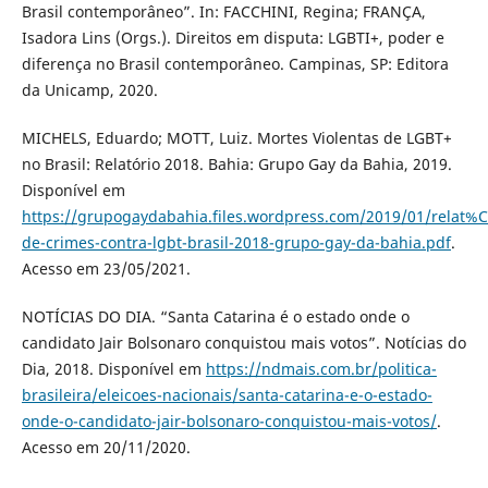
Brasil contemporâneo”. In: FACCHINI, Regina; FRANÇA,
Isadora Lins (Orgs.). Direitos em disputa: LGBTI+, poder e
diferença no Brasil contemporâneo. Campinas, SP: Editora
da Unicamp, 2020.
MICHELS, Eduardo; MOTT, Luiz. Mortes Violentas de LGBT+
no Brasil: Relatório 2018. Bahia: Grupo Gay da Bahia, 2019.
Disponível em
https://grupogaydabahia.files.wordpress.com/2019/01/relat%
de-crimes-contra-lgbt-brasil-2018-grupo-gay-da-bahia.pdf
.
Acesso em 23/05/2021.
NOTÍCIAS DO DIA. “Santa Catarina é o estado onde o
candidato Jair Bolsonaro conquistou mais votos”. Notícias do
Dia, 2018. Disponível em
https://ndmais.com.br/politica-
brasileira/eleicoes-nacionais/santa-catarina-e-o-estado-
onde-o-candidato-jair-bolsonaro-conquistou-mais-votos/
.
Acesso em 20/11/2020.