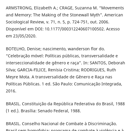
ARMSTRONG, Elizabeth A.; CRAGE, Suzanna M. “Movements
and Memory: The Making of the Stonewall Myth”. American
Sociological Review, v. 71, n. 5, p. 724-751, out. 2006.
Disponível em DOI: 10.1177/000312240607100502. Acesso
em 23/05/2020.
BOTELHO, Denise; nascimento, wanderson flor do.
“Celebração móvel: Políticas públicas, transversalidade e
interseccionalidade de gênero e raça”. In: SANTOS, Deborah
Silva; GARCIA-FILICE, Renísia Cristina; RODRIGUES, Ruth
Meyre Mota. A transversalidade de Gênero e Raça nas
Políticas Públicas. 1 ed. São Paulo: Comunicação Integrada,
2016.
BRASIL. Constituição da República Federativa do Brasil, 1988
(1 ed.). Brasília: Senado Federal, 1988.
BRASIL. Conselho Nacional de Combate à Discriminação.
Brasil sem homofobia: programa de combate à violência e à