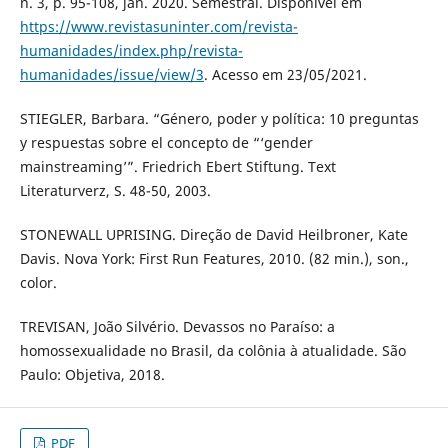
n. 3, p. 95-108, jan. 2020. Semestral. Disponível em
https://www.revistasuninter.com/revista-
humanidades/index.php/revista-
humanidades/issue/view/3
. Acesso em 23/05/2021.
STIEGLER, Barbara. “Género, poder y política: 10 preguntas
y respuestas sobre el concepto de “‘gender
mainstreaming’”. Friedrich Ebert Stiftung. Text
Literaturverz, S. 48-50, 2003.
STONEWALL UPRISING. Direção de David Heilbroner, Kate
Davis. Nova York: First Run Features, 2010. (82 min.), son.,
color.
TREVISAN, João Silvério. Devassos no Paraíso: a
homossexualidade no Brasil, da colônia à atualidade. São
Paulo: Objetiva, 2018.
PDF