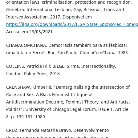
orientation laws: criminalisation, protection and recognition.
Genebra: International Lesbian, Gay, Bisexual, Trans and
Intersex Association, 2017. Disponível em
https://ilga.org/downloads/2017/ILGA_State_Sponsored_Homo
Acesso em 23/05/2021.
CHANACOMCHANA. Democracia também para as lésbicas:
uma luta no Ferro’s Bar. São Paulo: ChanaComChana, 1983.
COLLINS, Patricia Hill; BILGE, Sirma. Intersectionality.
London: Polity Press, 2018.
CRENSHAW, Kimberlé. “Demarginalizing the Intersection of
Race and Sex: A Black Feminist Critique of
Antidiscrimination Doctrine, Feminist Theory, and Antiracist
Politics”. University of Chicago Legal Forum, issue 1, Article
8, p. 139-167, 1989.
CRUZ, Fernanda Natasha Bravo. Desenvolvimento
democrático em tempos incertos: os desafios e os