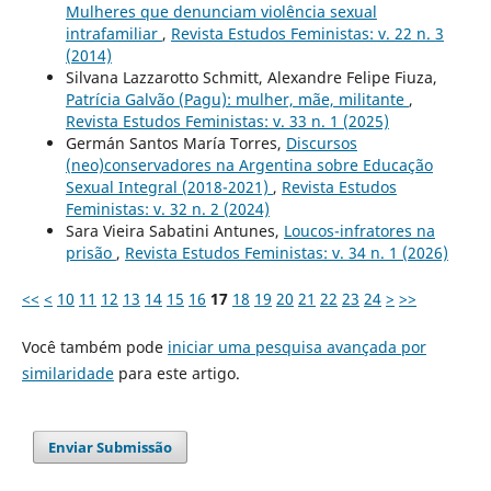
Mulheres que denunciam violência sexual
intrafamiliar
,
Revista Estudos Feministas: v. 22 n. 3
(2014)
Silvana Lazzarotto Schmitt, Alexandre Felipe Fiuza,
Patrícia Galvão (Pagu): mulher, mãe, militante
,
Revista Estudos Feministas: v. 33 n. 1 (2025)
Germán Santos María Torres,
Discursos
(neo)conservadores na Argentina sobre Educação
Sexual Integral (2018-2021)
,
Revista Estudos
Feministas: v. 32 n. 2 (2024)
Sara Vieira Sabatini Antunes,
Loucos-infratores na
prisão
,
Revista Estudos Feministas: v. 34 n. 1 (2026)
<<
<
10
11
12
13
14
15
16
17
18
19
20
21
22
23
24
>
>>
Você também pode
iniciar uma pesquisa avançada por
similaridade
para este artigo.
Enviar Submissão