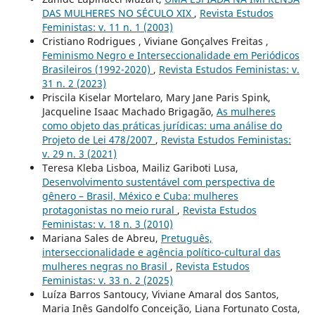
DAS MULHERES NO SÉCULO XIX
,
Revista Estudos
Feministas: v. 11 n. 1 (2003)
Cristiano Rodrigues , Viviane Gonçalves Freitas ,
Feminismo Negro e Interseccionalidade em Periódicos
Brasileiros (1992-2020)
,
Revista Estudos Feministas: v.
31 n. 2 (2023)
Priscila Kiselar Mortelaro, Mary Jane Paris Spink,
Jacqueline Isaac Machado Brigagão,
As mulheres
como objeto das práticas jurídicas: uma análise do
Projeto de Lei 478/2007
,
Revista Estudos Feministas:
v. 29 n. 3 (2021)
Teresa Kleba Lisboa, Mailiz Gariboti Lusa,
Desenvolvimento sustentável com perspectiva de
gênero – Brasil, México e Cuba: mulheres
protagonistas no meio rural
,
Revista Estudos
Feministas: v. 18 n. 3 (2010)
Mariana Sales de Abreu,
Pretuguês,
interseccionalidade e agência político-cultural das
mulheres negras no Brasil
,
Revista Estudos
Feministas: v. 33 n. 2 (2025)
Luíza Barros Santoucy, Viviane Amaral dos Santos,
Maria Inês Gandolfo Conceição, Liana Fortunato Costa,