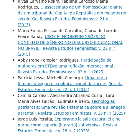
Rivail Carvalho Rolim, Fabiana Cardoso Malha
Rodrigues,
O assassinato de um homossexual diante
de um tribunal da Capital da República em meados do
século XX
,
Revista Estudos Feministas: v. 21 n. 1
(2013)
Maria Eulina Pessoa de Carvalho, Glória de Lourdes
Freire Rabay,
USOS E INCOMPREENSÕES DO
CONCEITO DE GÊNERO NO DISCURSO EDUCACIONAL
NO BRASIL
,
Revista Estudos Feministas: v. 23 n. 1
(2015)
Abby Irene Templer Rodrigues,
Participação de
mulheres em STEM: uma reflexão interseccional
,
Revista Estudos Feministas: v. 33 n. 1 (2025)
Patrícia Lessa, Michelle Camargo,
Uma teoria
feminista-vegana: a política sexual da carne
,
Revista
Estudos Feministas: v. 22 n. 1 (2014)
Camila Cardeal, Alessandra Abrahão Costa , Lara
Maria Alves Falcão , Ludmila Ribeiro,
Tecnologias
patriarcais: uma revisão sistemática sobre a alienação
parental
,
Revista Estudos Feministas: v. 33 n. 1 (2025)
Jorge Luis Peralta,
Explorando la sala oscura: el cine
porno como espacio (literario) subversivo
,
Revista
Estudos Feministas: v. 28 n. 2 (2020)