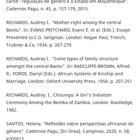
carne’: regulação de gênero e o Estado em Moçambique”.
Cadernos Pagu, n. 45, p. 157-179, 2015.
RICHARDS, Audrey I.. “Mother-right among the central
Bantu”. In: EVANS-PRITCHARD, Evans E. et al. (Eds.). Essays
Presented to C.G. Seligman. London: Kegan Paul, Trench,
Trubner & Co, 1934. p. 267-279.
RICHARDS, Audrey I.. “Some types of family structure
amongst the central Bantu”. In: RADCLIFFE-BROWN, Alfred
R.; FORDE, Darryl (Eds.). African Systems of Kinship and
Marriage. London: Oxford University Press, 1950. p. 207-251
RICHARDS, Audrey. I.. Chisungu: A Girl's Initiation
Ceremony Among the Bemba of Zambia. London: Routledge,
1982.
SANTOS, Helena. “Reflexões sobre perspectivas africanas de
gênero”. Cadernos Pagu, [En línea]. Campinas, 2020, n. 58,
e205813.