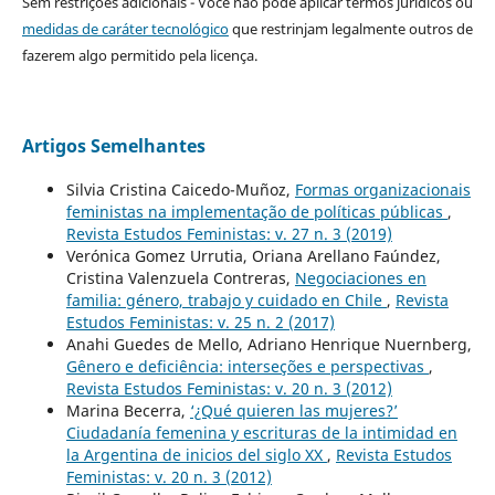
Sem restrições adicionais - Você não pode aplicar termos jurídicos ou
medidas de caráter tecnológico
que restrinjam legalmente outros de
fazerem algo permitido pela licença.
Artigos Semelhantes
Silvia Cristina Caicedo-Muñoz,
Formas organizacionais
feministas na implementação de políticas públicas
,
Revista Estudos Feministas: v. 27 n. 3 (2019)
Verónica Gomez Urrutia, Oriana Arellano Faúndez,
Cristina Valenzuela Contreras,
Negociaciones en
familia: género, trabajo y cuidado en Chile
,
Revista
Estudos Feministas: v. 25 n. 2 (2017)
Anahi Guedes de Mello, Adriano Henrique Nuernberg,
Gênero e deficiência: interseções e perspectivas
,
Revista Estudos Feministas: v. 20 n. 3 (2012)
Marina Becerra,
‘¿Qué quieren las mujeres?’
Ciudadanía femenina y escrituras de la intimidad en
la Argentina de inicios del siglo XX
,
Revista Estudos
Feministas: v. 20 n. 3 (2012)