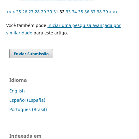
<<
<
25
26
27
28
29
30
31
32
33
34
35
36
37
38
39
>
>>
Você também pode
iniciar uma pesquisa avançada por
similaridade
para este artigo.
Enviar Submissão
Idioma
English
Español (España)
Português (Brasil)
Indexada em