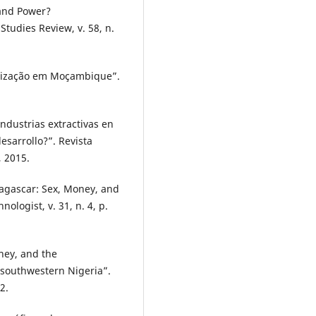
 and Power?
Studies Review, v. 58, n.
nização em Moçambique”.
dustrias extractivas en
sarrollo?”. Revista
, 2015.
dagascar: Sex, Money, and
logist, v. 31, n. 4, p.
ey, and the
 southwestern Nigeria”.
2.