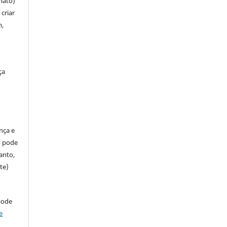
mato)
criar
m,
ça
ença e
so pode
anto,
te)
pode
e