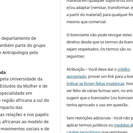
material em qualquer suporte ou for
e/ou adaptar (remixar, transformar, e 
a partir do material) para qualquer fi
mesmo que comercial.
O licenciante não pode revogar estes
o departamento de
direitos desde que os termos da licen
 também parte do grupo
sejam respeitados. Os termos são os
m Antropologia pela
seguintes:
Atribuição – Você deve dar o
crédito
ada
apropriado
, prover um link para a lic
 pela Universidade da
indicar se foram feitas mudanças
. Is
m Estudos da Mulher e de
ser feito de várias formas sem, no ent
specialidade em
sugerir que o licenciador (ou licencian
região africana a sul do
tenha aprovado o uso em questão.
impacto das
nas relações e nos papéis
Sem restrições adicionais - Você não 
s africanas ao modelo de
aplicar termos jurídicos ou
medidas d
 movimentos sociais e de
caráter tecnológico
que restrinjam