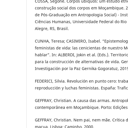
COSSA, Segone. Corpos ubíquos: um estudo etno
construção social dos corpos em Moçambique. 
de Pós-Graduação em Antropologia Social) - Insti
Ciências Humanas, Universidade Federal do Rio 
Alegre, RS, Brasil.
CUNHA, Teresa; CASIMIRO, Isabel. “Epistemologí
feministas de vida: las cenicientas de nuestro
hablar”. In: ALBERDI, Jokin et al. (Eds.). Territori
para la construcción de alternativas de vida. Ger
Investigación por la Paz Gernika Gogoratuz, 2019
FEDERICI, Silvia. Revolución en punto cero: trab
reproducción y luchas feministas. España: Trafi
GEFFRAY, Christian. A causa das armas. Antropo
contemporânea em Moçambique. Porto: Edições 
GEFFRAY, Christian. Nem pai, nem mãe. Crítica d
macua. Lisboa: Caminho, 2000.