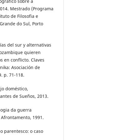
gráfico sobre a
2014. Mestrado (Programa
tuto de Filosofia e
Grande do Sul, Porto
as del sur y alternativas
 Mozambique quieren
os en conflicto. Claves
nika: Asociación de
. p. 71-118.
ajo doméstico,
cantes de Sueños, 2013.
logia da guerra
Afrontamento, 1991.
o parentesco: o caso