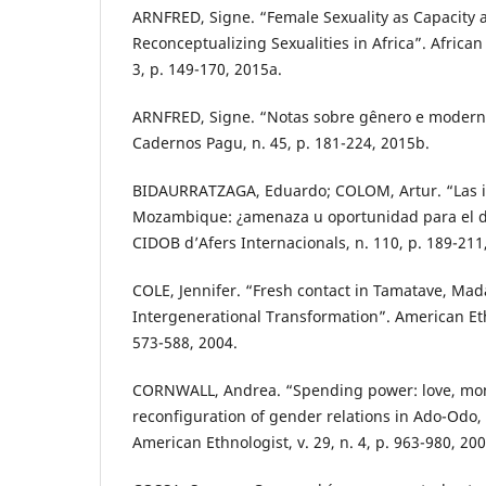
ARNFRED, Signe. “Female Sexuality as Capacity
Reconceptualizing Sexualities in Africa”. African 
3, p. 149-170, 2015a.
ARNFRED, Signe. “Notas sobre gênero e moder
Cadernos Pagu, n. 45, p. 181-224, 2015b.
BIDAURRATZAGA, Eduardo; COLOM, Artur. “Las in
Mozambique: ¿amenaza u oportunidad para el de
CIDOB d’Afers Internacionals, n. 110, p. 189-211
COLE, Jennifer. “Fresh contact in Tamatave, Ma
Intergenerational Transformation”. American Ethno
573-588, 2004.
CORNWALL, Andrea. “Spending power: love, mon
reconfiguration of gender relations in Ado-Odo,
American Ethnologist, v. 29, n. 4, p. 963-980, 200