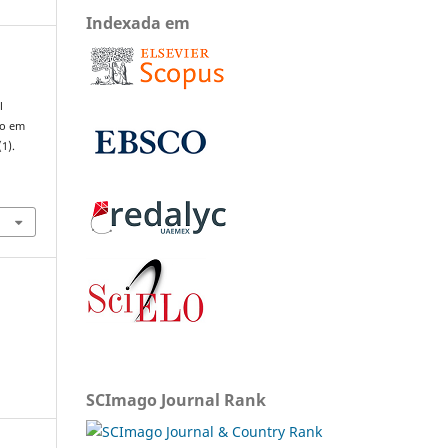
Indexada em
l
ro em
(1).
SCImago Journal Rank