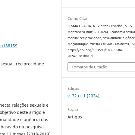
Como Citar
SESMA GRACIA, A., Vieitez Cerdeño , S., &
Manzanera Ruiz, R. (2024). Economia sexua
macua: reciprocidade, sexualidade e gêne
Moçambique.
Revista Estudos Feministas
,
32
2n188159
https://doi.org/10.1590/1806-9584-
2024v32n188159
sexual, reciprocidade
Fomatos de Citação
Edição
v. 32 n. 1 (2024)
ecta relações sexuais e
Seção
bjetivo deste artigo é
Artigos
xualidade e agência das
é baseado na pesquisa
nte 12 meses (2018-2019).