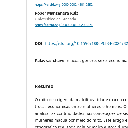
https://orcid.org/0000-0002-4801-7552
Roser Manzanera Ruiz
Universidad de Granada
https://orcid.org/0000-0001-9020-8371
DOI:
https://doi.org/10.1590/1806-9584-2024v3
Palavras-chave:
macua, gênero, sexo, economia 
Resumo
O mito de origem da matrilinearidade macua con
trocas econômicas entre mulheres e homens. O o
analisar as continuidades nas concepções de se
mulheres macua por meio do mito. Este artigo 
etnográfica realizada pela primeira autora dura