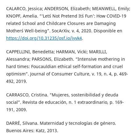
CALARCO, Jessica; ANDERSON, Elizabeth; MEANWELL, Emily;
KNOPF, Amelia. “‘Let´s Not Pretend It´s Fun’: How COVID-19
related School and Childcare Closures are Damaging
Mother´s Well-being”. SocArXiv, v. 4, 2020. Disponible en
https://doi.org/10.31235/osf.io/jyvk4
.
CAPPELLINI, Benedetta; HARMAN, Vicki; MARILLI,
Alessandra; PARSONS, Elizabeth. “Intensive mothering in
hard times: Foucauldian ethical self-formation and cruel
optimism”. Journal of Consumer Culture, v. 19, n. 4, p. 469-
492, 2019.
CARRASCO, Cristina. “Mujeres, sostenibilidad y deuda
social”. Revista de educación, n. 1 extraordinario, p. 169-
191, 2009.
DARRÉ, Silvana. Maternidad y tecnologías de género.
Buenos Aires: Katz, 2013.