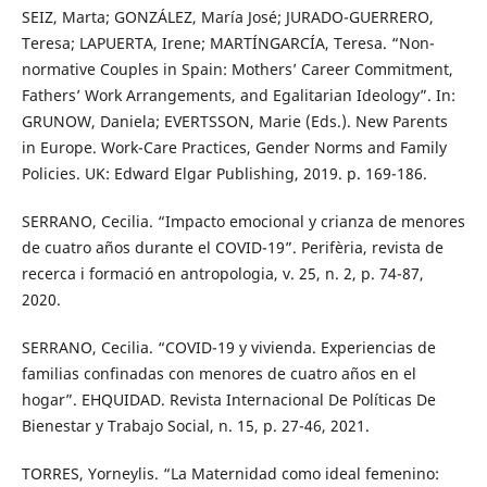
SEIZ, Marta; GONZÁLEZ, María José; JURADO-GUERRERO,
Teresa; LAPUERTA, Irene; MARTÍNGARCÍA, Teresa. “Non-
normative Couples in Spain: Mothers’ Career Commitment,
Fathers’ Work Arrangements, and Egalitarian Ideology”. In:
GRUNOW, Daniela; EVERTSSON, Marie (Eds.). New Parents
in Europe. Work-Care Practices, Gender Norms and Family
Policies. UK: Edward Elgar Publishing, 2019. p. 169-186.
SERRANO, Cecilia. “Impacto emocional y crianza de menores
de cuatro años durante el COVID-19”. Perifèria, revista de
recerca i formació en antropologia, v. 25, n. 2, p. 74-87,
2020.
SERRANO, Cecilia. “COVID-19 y vivienda. Experiencias de
familias confinadas con menores de cuatro años en el
hogar”. EHQUIDAD. Revista Internacional De Políticas De
Bienestar y Trabajo Social, n. 15, p. 27-46, 2021.
TORRES, Yorneylis. “La Maternidad como ideal femenino: