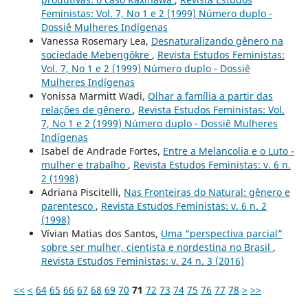
Feministas: Vol. 7, No 1 e 2 (1999) Número duplo -
Dossiê Mulheres Indígenas
Vanessa Rosemary Lea,
Desnaturalizando gênero na
sociedade Mebengôkre
,
Revista Estudos Feministas:
Vol. 7, No 1 e 2 (1999) Número duplo - Dossiê
Mulheres Indígenas
Yonissa Marmitt Wadi,
Olhar a família a partir das
relações de gênero
,
Revista Estudos Feministas: Vol.
7, No 1 e 2 (1999) Número duplo - Dossiê Mulheres
Indígenas
Isabel de Andrade Fortes,
Entre a Melancolia e o Luto -
mulher e trabalho
,
Revista Estudos Feministas: v. 6 n.
2 (1998)
Adriana Piscitelli,
Nas Fronteiras do Natural: gênero e
parentesco
,
Revista Estudos Feministas: v. 6 n. 2
(1998)
Vívian Matias dos Santos,
Uma “perspectiva parcial”
sobre ser mulher, cientista e nordestina no Brasil
,
Revista Estudos Feministas: v. 24 n. 3 (2016)
<<
<
64
65
66
67
68
69
70
71
72
73
74
75
76
77
78
>
>>