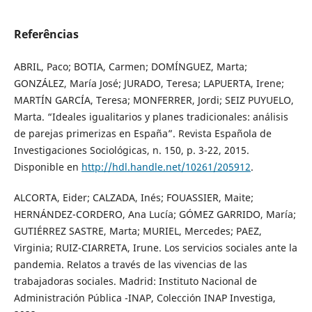
Referências
ABRIL, Paco; BOTIA, Carmen; DOMÍNGUEZ, Marta;
GONZÁLEZ, María José; JURADO, Teresa; LAPUERTA, Irene;
MARTÍN GARCÍA, Teresa; MONFERRER, Jordi; SEIZ PUYUELO,
Marta. “Ideales igualitarios y planes tradicionales: análisis
de parejas primerizas en España”. Revista Española de
Investigaciones Sociológicas, n. 150, p. 3-22, 2015.
Disponible en
http://hdl.handle.net/10261/205912
.
ALCORTA, Eider; CALZADA, Inés; FOUASSIER, Maite;
HERNÁNDEZ-CORDERO, Ana Lucía; GÓMEZ GARRIDO, María;
GUTIÉRREZ SASTRE, Marta; MURIEL, Mercedes; PAEZ,
Virginia; RUIZ-CIARRETA, Irune. Los servicios sociales ante la
pandemia. Relatos a través de las vivencias de las
trabajadoras sociales. Madrid: Instituto Nacional de
Administración Pública -INAP, Colección INAP Investiga,