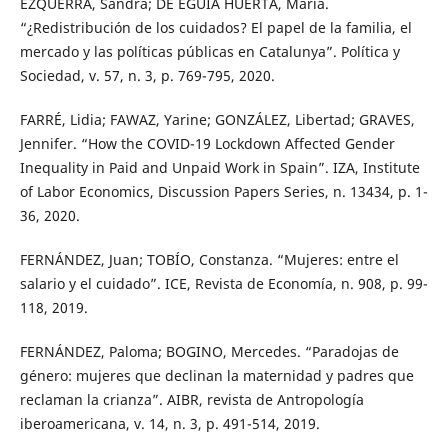
EZQUERRA, Sandra; DE EGUIA HUERTA, María.
“¿Redistribución de los cuidados? El papel de la familia, el
mercado y las políticas públicas en Catalunya”. Política y
Sociedad, v. 57, n. 3, p. 769-795, 2020.
FARRÉ, Lidia; FAWAZ, Yarine; GONZÁLEZ, Libertad; GRAVES,
Jennifer. “How the COVID-19 Lockdown Affected Gender
Inequality in Paid and Unpaid Work in Spain”. IZA, Institute
of Labor Economics, Discussion Papers Series, n. 13434, p. 1-
36, 2020.
FERNÁNDEZ, Juan; TOBÍO, Constanza. “Mujeres: entre el
salario y el cuidado”. ICE, Revista de Economía, n. 908, p. 99-
118, 2019.
FERNÁNDEZ, Paloma; BOGINO, Mercedes. “Paradojas de
género: mujeres que declinan la maternidad y padres que
reclaman la crianza”. AIBR, revista de Antropología
iberoamericana, v. 14, n. 3, p. 491-514, 2019.