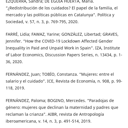
EZQUERRA, Sandra; DE EGUIA HUERTA, María.
“¿Redistribución de los cuidados? El papel de la familia, el
mercado y las políticas públicas en Catalunya”. Política y
Sociedad, v. 57, n. 3, p. 769-795, 2020.
FARRÉ, Lidia; FAWAZ, Yarine; GONZÁLEZ, Libertad; GRAVES,
Jennifer. “How the COVID-19 Lockdown Affected Gender
Inequality in Paid and Unpaid Work in Spain”. IZA, Institute
of Labor Economics, Discussion Papers Series, n. 13434, p. 1-
36, 2020.
FERNÁNDEZ, Juan; TOBÍO, Constanza. “Mujeres: entre el
salario y el cuidado”. ICE, Revista de Economía, n. 908, p. 99-
118, 2019.
FERNÁNDEZ, Paloma; BOGINO, Mercedes. “Paradojas de
género: mujeres que declinan la maternidad y padres que
reclaman la crianza”. AIBR, revista de Antropología
iberoamericana, v. 14, n. 3, p. 491-514, 2019.