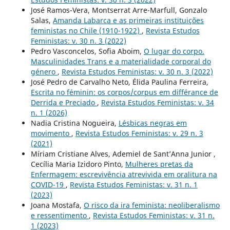
José Ramos-Vera, Montserrat Arre-Marfull, Gonzalo
Salas,
Amanda Labarca e as primeiras instituições
feministas no Chile (1910-1922)
,
Revista Estudos
Feministas: v. 30 n. 3 (2022)
Pedro Vasconcelos, Sofia Aboim,
O lugar do corpo.
Masculinidades Trans e a materialidade corporal do
género
,
Revista Estudos Feministas: v. 30 n. 3 (2022)
José Pedro de Carvalho Neto, Élida Paulina Ferreira,
Escrita no féminin: os corpos/corpus em différance de
Derrida e Preciado
,
Revista Estudos Feministas: v. 34
n. 1 (2026)
Nadia Cristina Nogueira,
Lésbicas negras em
movimento
,
Revista Estudos Feministas: v. 29 n. 3
(2021)
Míriam Cristiane Alves, Ademiel de Sant’Anna Junior ,
Cecília Maria Izidoro Pinto,
Mulheres pretas da
Enfermagem: escrevivência atrevivida em oralitura na
COVID-19
,
Revista Estudos Feministas: v. 31 n. 1
(2023)
Joana Mostafa,
O risco da ira feminista: neoliberalismo
e ressentimento
,
Revista Estudos Feministas: v. 31 n.
1 (2023)