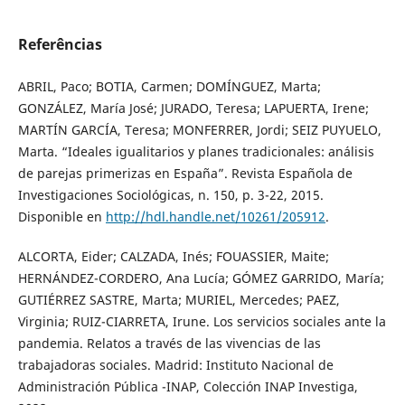
Referências
ABRIL, Paco; BOTIA, Carmen; DOMÍNGUEZ, Marta;
GONZÁLEZ, María José; JURADO, Teresa; LAPUERTA, Irene;
MARTÍN GARCÍA, Teresa; MONFERRER, Jordi; SEIZ PUYUELO,
Marta. “Ideales igualitarios y planes tradicionales: análisis
de parejas primerizas en España”. Revista Española de
Investigaciones Sociológicas, n. 150, p. 3-22, 2015.
Disponible en
http://hdl.handle.net/10261/205912
.
ALCORTA, Eider; CALZADA, Inés; FOUASSIER, Maite;
HERNÁNDEZ-CORDERO, Ana Lucía; GÓMEZ GARRIDO, María;
GUTIÉRREZ SASTRE, Marta; MURIEL, Mercedes; PAEZ,
Virginia; RUIZ-CIARRETA, Irune. Los servicios sociales ante la
pandemia. Relatos a través de las vivencias de las
trabajadoras sociales. Madrid: Instituto Nacional de
Administración Pública -INAP, Colección INAP Investiga,