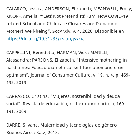
CALARCO, Jessica; ANDERSON, Elizabeth; MEANWELL, Emily;
KNOPF, Amelia. “‘Let´s Not Pretend It´s Fun’: How COVID-19
related School and Childcare Closures are Damaging
Mother´s Well-being”. SocArXiv, v. 4, 2020. Disponible en
https://doi.org/10.31235/osf.io/jyvk4
.
CAPPELLINI, Benedetta; HARMAN, Vicki; MARILLI,
Alessandra; PARSONS, Elizabeth. “Intensive mothering in
hard times: Foucauldian ethical self-formation and cruel
optimism”. Journal of Consumer Culture, v. 19, n. 4, p. 469-
492, 2019.
CARRASCO, Cristina. “Mujeres, sostenibilidad y deuda
social”. Revista de educación, n. 1 extraordinario, p. 169-
191, 2009.
DARRÉ, Silvana. Maternidad y tecnologías de género.
Buenos Aires: Katz, 2013.