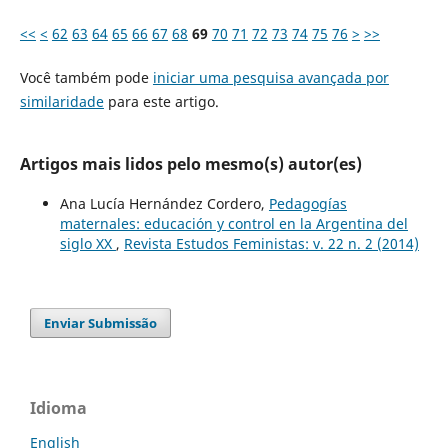
<<
<
62
63
64
65
66
67
68
69
70
71
72
73
74
75
76
>
>>
Você também pode
iniciar uma pesquisa avançada por
similaridade
para este artigo.
Artigos mais lidos pelo mesmo(s) autor(es)
Ana Lucía Hernández Cordero,
Pedagogías
maternales: educación y control en la Argentina del
siglo XX
,
Revista Estudos Feministas: v. 22 n. 2 (2014)
Enviar Submissão
Idioma
English