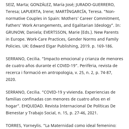
SEIZ, Marta; GONZÁLEZ, María José; JURADO-GUERRERO,
Teresa; LAPUERTA, Irene; MARTÍNGARCÍA, Teresa. “Non-
normative Couples in Spain: Mothers’ Career Commitment,
Fathers’ Work Arrangements, and Egalitarian Ideology”. In:
GRUNOW, Daniela; EVERTSSON, Marie (Eds.). New Parents
in Europe. Work-Care Practices, Gender Norms and Family
Policies. UK: Edward Elgar Publishing, 2019. p. 169-186.
SERRANO, Cecilia. “Impacto emocional y crianza de menores
de cuatro años durante el COVID-19”. Perifèria, revista de
recerca i formació en antropologia, v. 25, n. 2, p. 74-87,
2020.
SERRANO, Cecilia. “COVID-19 y vivienda. Experiencias de
familias confinadas con menores de cuatro años en el
hogar”. EHQUIDAD. Revista Internacional De Políticas De
Bienestar y Trabajo Social, n. 15, p. 27-46, 2021.
TORRES, Yorneylis. “La Maternidad como ideal femenino: