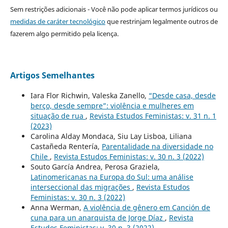
Sem restrições adicionais - Você não pode aplicar termos jurídicos ou
medidas de caráter tecnológico
que restrinjam legalmente outros de
fazerem algo permitido pela licença.
Artigos Semelhantes
Iara Flor Richwin, Valeska Zanello,
“Desde casa, desde
berço, desde sempre”: violência e mulheres em
situação de rua
,
Revista Estudos Feministas: v. 31 n. 1
(2023)
Carolina Alday Mondaca, Siu Lay Lisboa, Liliana
Castañeda Rentería,
Parentalidade na diversidade no
Chile
,
Revista Estudos Feministas: v. 30 n. 3 (2022)
Souto García Andrea, Perosa Graziela,
Latinomericanas na Europa do Sul: uma análise
interseccional das migrações
,
Revista Estudos
Feministas: v. 30 n. 3 (2022)
Anna Werman,
A violência de gênero em Canción de
cuna para un anarquista de Jorge Díaz
,
Revista
Estudos Feministas: v. 30 n. 3 (2022)