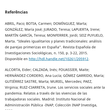
Referências
ABRIL, Paco; BOTIA, Carmen; DOMÍNGUEZ, Marta;
GONZÁLEZ, María José; JURADO, Teresa; LAPUERTA, Irene;
MARTÍN GARCÍA, Teresa; MONFERRER, Jordi; SEIZ PUYUELO,
Marta. “Ideales igualitarios y planes tradicionales: análisis
de parejas primerizas en España”. Revista Española de
Investigaciones Sociológicas, n. 150, p. 3-22, 2015.
Disponible en
http://hdl.handle.net/10261/205912
.
ALCORTA, Eider; CALZADA, Inés; FOUASSIER, Maite;
HERNÁNDEZ-CORDERO, Ana Lucía; GÓMEZ GARRIDO, María;
GUTIÉRREZ SASTRE, Marta; MURIEL, Mercedes; PAEZ,
Virginia; RUIZ-CIARRETA, Irune. Los servicios sociales ante la
pandemia. Relatos a través de las vivencias de las
trabajadoras sociales. Madrid: Instituto Nacional de
Administración Pública -INAP, Colección INAP Investiga,