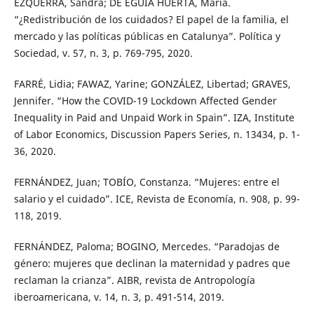
EZQUERRA, Sandra; DE EGUIA HUERTA, María.
“¿Redistribución de los cuidados? El papel de la familia, el
mercado y las políticas públicas en Catalunya”. Política y
Sociedad, v. 57, n. 3, p. 769-795, 2020.
FARRÉ, Lidia; FAWAZ, Yarine; GONZÁLEZ, Libertad; GRAVES,
Jennifer. “How the COVID-19 Lockdown Affected Gender
Inequality in Paid and Unpaid Work in Spain”. IZA, Institute
of Labor Economics, Discussion Papers Series, n. 13434, p. 1-
36, 2020.
FERNÁNDEZ, Juan; TOBÍO, Constanza. “Mujeres: entre el
salario y el cuidado”. ICE, Revista de Economía, n. 908, p. 99-
118, 2019.
FERNÁNDEZ, Paloma; BOGINO, Mercedes. “Paradojas de
género: mujeres que declinan la maternidad y padres que
reclaman la crianza”. AIBR, revista de Antropología
iberoamericana, v. 14, n. 3, p. 491-514, 2019.