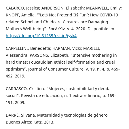
CALARCO, Jessica; ANDERSON, Elizabeth; MEANWELL, Emily;
KNOPF, Amelia. “‘Let´s Not Pretend It´s Fun’: How COVID-19
related School and Childcare Closures are Damaging
Mother´s Well-being”. SocArXiv, v. 4, 2020. Disponible en
https://doi.org/10.31235/osf.io/jyvk4
.
CAPPELLINI, Benedetta; HARMAN, Vicki; MARILLI,
Alessandra; PARSONS, Elizabeth. “Intensive mothering in
hard times: Foucauldian ethical self-formation and cruel
optimism”. Journal of Consumer Culture, v. 19, n. 4, p. 469-
492, 2019.
CARRASCO, Cristina. “Mujeres, sostenibilidad y deuda
social”. Revista de educación, n. 1 extraordinario, p. 169-
191, 2009.
DARRÉ, Silvana. Maternidad y tecnologías de género.
Buenos Aires: Katz, 2013.