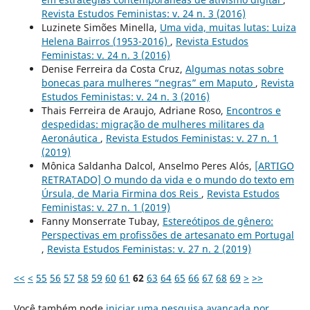
Revista Estudos Feministas: v. 24 n. 3 (2016)
Luzinete Simões Minella,
Uma vida, muitas lutas: Luiza
Helena Bairros (1953-2016)
,
Revista Estudos
Feministas: v. 24 n. 3 (2016)
Denise Ferreira da Costa Cruz,
Algumas notas sobre
bonecas para mulheres “negras” em Maputo
,
Revista
Estudos Feministas: v. 24 n. 3 (2016)
Thais Ferreira de Araujo, Adriane Roso,
Encontros e
despedidas: migração de mulheres militares da
Aeronáutica
,
Revista Estudos Feministas: v. 27 n. 1
(2019)
Mônica Saldanha Dalcol, Anselmo Peres Alós,
[ARTIGO
RETRATADO] O mundo da vida e o mundo do texto em
Úrsula, de Maria Firmina dos Reis
,
Revista Estudos
Feministas: v. 27 n. 1 (2019)
Fanny Monserrate Tubay,
Estereótipos de gênero:
Perspectivas em profissões de artesanato em Portugal
,
Revista Estudos Feministas: v. 27 n. 2 (2019)
<<
<
55
56
57
58
59
60
61
62
63
64
65
66
67
68
69
>
>>
Você também pode
iniciar uma pesquisa avançada por