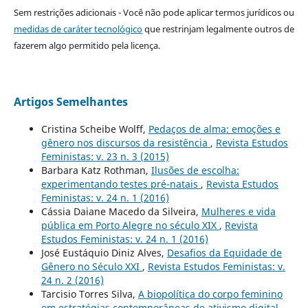
Sem restrições adicionais - Você não pode aplicar termos jurídicos ou
medidas de caráter tecnológico
que restrinjam legalmente outros de
fazerem algo permitido pela licença.
Artigos Semelhantes
Cristina Scheibe Wolff,
Pedaços de alma: emoções e
gênero nos discursos da resistência
,
Revista Estudos
Feministas: v. 23 n. 3 (2015)
Barbara Katz Rothman,
Ilusões de escolha:
experimentando testes pré-natais
,
Revista Estudos
Feministas: v. 24 n. 1 (2016)
Cássia Daiane Macedo da Silveira,
Mulheres e vida
pública em Porto Alegre no século XIX
,
Revista
Estudos Feministas: v. 24 n. 1 (2016)
José Eustáquio Diniz Alves,
Desafios da Equidade de
Gênero no Século XXI
,
Revista Estudos Feministas: v.
24 n. 2 (2016)
Tarcisio Torres Silva,
A biopolítica do corpo feminino
em estratégias contemporâneas de ativismo digital
,