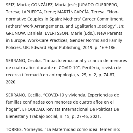
SEIZ, Marta; GONZÁLEZ, María José; JURADO-GUERRERO,
Teresa; LAPUERTA, Irene; MARTÍNGARCÍA, Teresa. “Non-
normative Couples in Spain: Mothers’ Career Commitment,
Fathers’ Work Arrangements, and Egalitarian Ideology”. In:
GRUNOW, Daniela; EVERTSSON, Marie (Eds.). New Parents
in Europe. Work-Care Practices, Gender Norms and Family
Policies. UK: Edward Elgar Publishing, 2019. p. 169-186.
SERRANO, Cecilia. “Impacto emocional y crianza de menores
de cuatro años durante el COVID-19”. Perifèria, revista de
recerca i formació en antropologia, v. 25, n. 2, p. 74-87,
2020.
SERRANO, Cecilia. “COVID-19 y vivienda. Experiencias de
familias confinadas con menores de cuatro años en el
hogar”. EHQUIDAD. Revista Internacional De Políticas De
Bienestar y Trabajo Social, n. 15, p. 27-46, 2021.
TORRES, Yorneylis. “La Maternidad como ideal femenino: