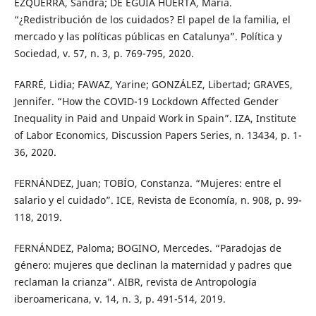
EZQUERRA, Sandra; DE EGUIA HUERTA, María.
“¿Redistribución de los cuidados? El papel de la familia, el
mercado y las políticas públicas en Catalunya”. Política y
Sociedad, v. 57, n. 3, p. 769-795, 2020.
FARRÉ, Lidia; FAWAZ, Yarine; GONZÁLEZ, Libertad; GRAVES,
Jennifer. “How the COVID-19 Lockdown Affected Gender
Inequality in Paid and Unpaid Work in Spain”. IZA, Institute
of Labor Economics, Discussion Papers Series, n. 13434, p. 1-
36, 2020.
FERNÁNDEZ, Juan; TOBÍO, Constanza. “Mujeres: entre el
salario y el cuidado”. ICE, Revista de Economía, n. 908, p. 99-
118, 2019.
FERNÁNDEZ, Paloma; BOGINO, Mercedes. “Paradojas de
género: mujeres que declinan la maternidad y padres que
reclaman la crianza”. AIBR, revista de Antropología
iberoamericana, v. 14, n. 3, p. 491-514, 2019.