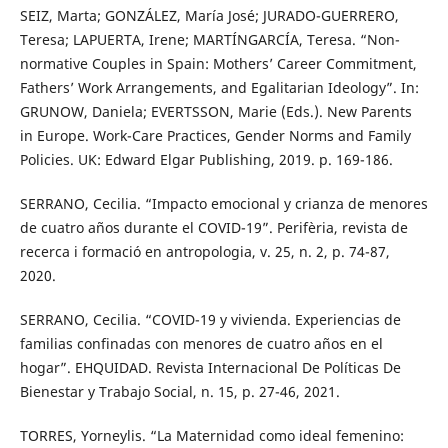
SEIZ, Marta; GONZÁLEZ, María José; JURADO-GUERRERO,
Teresa; LAPUERTA, Irene; MARTÍNGARCÍA, Teresa. “Non-
normative Couples in Spain: Mothers’ Career Commitment,
Fathers’ Work Arrangements, and Egalitarian Ideology”. In:
GRUNOW, Daniela; EVERTSSON, Marie (Eds.). New Parents
in Europe. Work-Care Practices, Gender Norms and Family
Policies. UK: Edward Elgar Publishing, 2019. p. 169-186.
SERRANO, Cecilia. “Impacto emocional y crianza de menores
de cuatro años durante el COVID-19”. Perifèria, revista de
recerca i formació en antropologia, v. 25, n. 2, p. 74-87,
2020.
SERRANO, Cecilia. “COVID-19 y vivienda. Experiencias de
familias confinadas con menores de cuatro años en el
hogar”. EHQUIDAD. Revista Internacional De Políticas De
Bienestar y Trabajo Social, n. 15, p. 27-46, 2021.
TORRES, Yorneylis. “La Maternidad como ideal femenino: