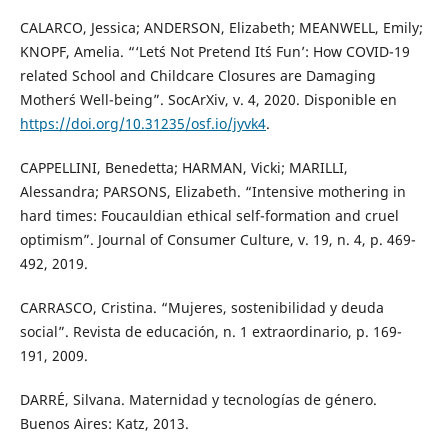
CALARCO, Jessica; ANDERSON, Elizabeth; MEANWELL, Emily;
KNOPF, Amelia. “‘Let´s Not Pretend It´s Fun’: How COVID-19
related School and Childcare Closures are Damaging
Mother´s Well-being”. SocArXiv, v. 4, 2020. Disponible en
https://doi.org/10.31235/osf.io/jyvk4
.
CAPPELLINI, Benedetta; HARMAN, Vicki; MARILLI,
Alessandra; PARSONS, Elizabeth. “Intensive mothering in
hard times: Foucauldian ethical self-formation and cruel
optimism”. Journal of Consumer Culture, v. 19, n. 4, p. 469-
492, 2019.
CARRASCO, Cristina. “Mujeres, sostenibilidad y deuda
social”. Revista de educación, n. 1 extraordinario, p. 169-
191, 2009.
DARRÉ, Silvana. Maternidad y tecnologías de género.
Buenos Aires: Katz, 2013.