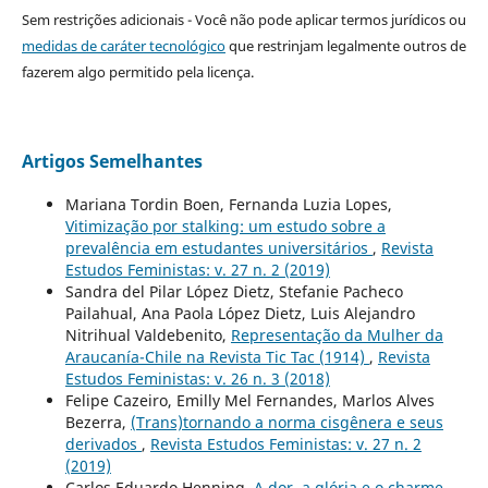
Sem restrições adicionais - Você não pode aplicar termos jurídicos ou
medidas de caráter tecnológico
que restrinjam legalmente outros de
fazerem algo permitido pela licença.
Artigos Semelhantes
Mariana Tordin Boen, Fernanda Luzia Lopes,
Vitimização por stalking: um estudo sobre a
prevalência em estudantes universitários
,
Revista
Estudos Feministas: v. 27 n. 2 (2019)
Sandra del Pilar López Dietz, Stefanie Pacheco
Pailahual, Ana Paola López Dietz, Luis Alejandro
Nitrihual Valdebenito,
Representação da Mulher da
Araucanía-Chile na Revista Tic Tac (1914)
,
Revista
Estudos Feministas: v. 26 n. 3 (2018)
Felipe Cazeiro, Emilly Mel Fernandes, Marlos Alves
Bezerra,
(Trans)tornando a norma cisgênera e seus
derivados
,
Revista Estudos Feministas: v. 27 n. 2
(2019)
Carlos Eduardo Henning,
A dor, a glória e o charme