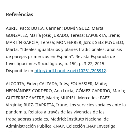
Referências
ABRIL, Paco; BOTIA, Carmen; DOMÍNGUEZ, Marta;
GONZÁLEZ, María José; JURADO, Teresa; LAPUERTA, Irene;
MARTÍN GARCÍA, Teresa; MONFERRER, Jordi; SEIZ PUYUELO,
Marta. “Ideales igualitarios y planes tradicionales: análisis
de parejas primerizas en España”. Revista Española de
Investigaciones Sociológicas, n. 150, p. 3-22, 2015.
Disponible en
http://hdl.handle.net/10261/205912
.
ALCORTA, Eider; CALZADA, Inés; FOUASSIER, Maite;
HERNÁNDEZ-CORDERO, Ana Lucía; GÓMEZ GARRIDO, María;
GUTIÉRREZ SASTRE, Marta; MURIEL, Mercedes; PAEZ,
Virginia; RUIZ-CIARRETA, Irune. Los servicios sociales ante la
pandemia. Relatos a través de las vivencias de las
trabajadoras sociales. Madrid: Instituto Nacional de
Administración Pública -INAP, Colección INAP Investiga,