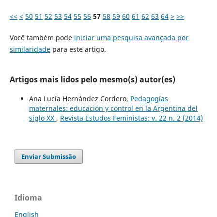
<<
<
50
51
52
53
54
55
56
57
58
59
60
61
62
63
64
>
>>
Você também pode
iniciar uma pesquisa avançada por
similaridade
para este artigo.
Artigos mais lidos pelo mesmo(s) autor(es)
Ana Lucía Hernández Cordero,
Pedagogías
maternales: educación y control en la Argentina del
siglo XX
,
Revista Estudos Feministas: v. 22 n. 2 (2014)
Enviar Submissão
Idioma
English