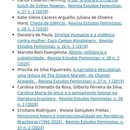
butch de Esther Newton
,
Revista Estudos Feministas:
v. 27 n. 2 (2019)
Katie Silene Cáceres Arguello, Juliana de Oliveira
Horst,
Chega de Silêncio
,
Revista Estudos Feministas:
v. 28 n. 2 (2020)
Dandara de Paula,
Direitos Humanos e a violência
contra mulher: Caso Campo Algodonero
,
Revista
Estudos Feministas: v. 26 n. 3 (2018)
Marcela Boni Evangelista,
Aborto, militância e
subjetividade
,
Revista Estudos Feministas: v. 28 n. 2
(2020)
Priscilla da Silva Figueiredo,
A narradora descolonial:
uma leitura de The Distant Marvels, de Chantel
Acevedo.
,
Revista Estudos Feministas: v. 27 n. 1 (2019)
Carolina Schenatto da Rosa, Gilberto Ferreira da Silva,
Carolina Maria de Jesus e o pensamento liminar na
literatura brasileira
,
Revista Estudos Feministas: v. 28
n. 2 (2020)
Cristiano Rodrigues , Viviane Gonçalves Freitas ,
Feminismo Negro e Interseccionalidade em Periódicos
Brasileiros (1992-2020)
,
Revista Estudos Feministas: v.
31 n. 2 (2023)