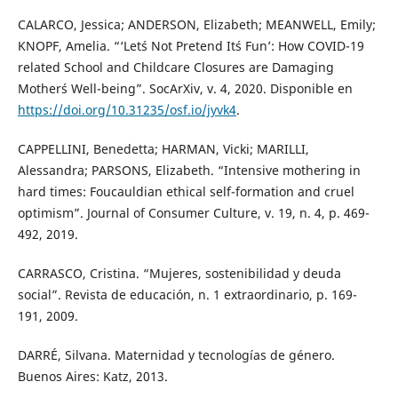
CALARCO, Jessica; ANDERSON, Elizabeth; MEANWELL, Emily;
KNOPF, Amelia. “‘Let´s Not Pretend It´s Fun’: How COVID-19
related School and Childcare Closures are Damaging
Mother´s Well-being”. SocArXiv, v. 4, 2020. Disponible en
https://doi.org/10.31235/osf.io/jyvk4
.
CAPPELLINI, Benedetta; HARMAN, Vicki; MARILLI,
Alessandra; PARSONS, Elizabeth. “Intensive mothering in
hard times: Foucauldian ethical self-formation and cruel
optimism”. Journal of Consumer Culture, v. 19, n. 4, p. 469-
492, 2019.
CARRASCO, Cristina. “Mujeres, sostenibilidad y deuda
social”. Revista de educación, n. 1 extraordinario, p. 169-
191, 2009.
DARRÉ, Silvana. Maternidad y tecnologías de género.
Buenos Aires: Katz, 2013.