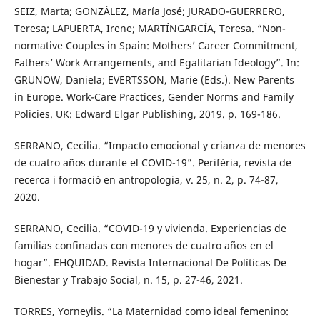
SEIZ, Marta; GONZÁLEZ, María José; JURADO-GUERRERO,
Teresa; LAPUERTA, Irene; MARTÍNGARCÍA, Teresa. “Non-
normative Couples in Spain: Mothers’ Career Commitment,
Fathers’ Work Arrangements, and Egalitarian Ideology”. In:
GRUNOW, Daniela; EVERTSSON, Marie (Eds.). New Parents
in Europe. Work-Care Practices, Gender Norms and Family
Policies. UK: Edward Elgar Publishing, 2019. p. 169-186.
SERRANO, Cecilia. “Impacto emocional y crianza de menores
de cuatro años durante el COVID-19”. Perifèria, revista de
recerca i formació en antropologia, v. 25, n. 2, p. 74-87,
2020.
SERRANO, Cecilia. “COVID-19 y vivienda. Experiencias de
familias confinadas con menores de cuatro años en el
hogar”. EHQUIDAD. Revista Internacional De Políticas De
Bienestar y Trabajo Social, n. 15, p. 27-46, 2021.
TORRES, Yorneylis. “La Maternidad como ideal femenino: