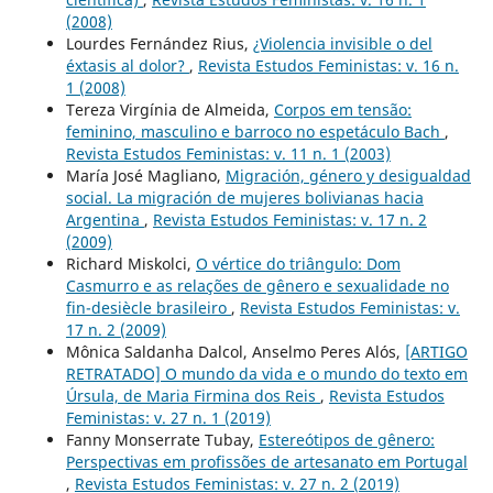
(2008)
Lourdes Fernández Rius,
¿Violencia invisible o del
éxtasis al dolor?
,
Revista Estudos Feministas: v. 16 n.
1 (2008)
Tereza Virgínia de Almeida,
Corpos em tensão:
feminino, masculino e barroco no espetáculo Bach
,
Revista Estudos Feministas: v. 11 n. 1 (2003)
María José Magliano,
Migración, género y desigualdad
social. La migración de mujeres bolivianas hacia
Argentina
,
Revista Estudos Feministas: v. 17 n. 2
(2009)
Richard Miskolci,
O vértice do triângulo: Dom
Casmurro e as relações de gênero e sexualidade no
fin-desiècle brasileiro
,
Revista Estudos Feministas: v.
17 n. 2 (2009)
Mônica Saldanha Dalcol, Anselmo Peres Alós,
[ARTIGO
RETRATADO] O mundo da vida e o mundo do texto em
Úrsula, de Maria Firmina dos Reis
,
Revista Estudos
Feministas: v. 27 n. 1 (2019)
Fanny Monserrate Tubay,
Estereótipos de gênero:
Perspectivas em profissões de artesanato em Portugal
,
Revista Estudos Feministas: v. 27 n. 2 (2019)