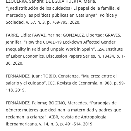
EZQUERRA, Sandra; DE EGUIA HUERTA, María.
“¿Redistribución de los cuidados? El papel de la familia, el
mercado y las políticas públicas en Catalunya”. Política y
Sociedad, v. 57, n. 3, p. 769-795, 2020.
FARRÉ, Lidia; FAWAZ, Yarine; GONZÁLEZ, Libertad; GRAVES,
Jennifer. “How the COVID-19 Lockdown Affected Gender
Inequality in Paid and Unpaid Work in Spain”. IZA, Institute
of Labor Economics, Discussion Papers Series, n. 13434, p. 1-
36, 2020.
FERNÁNDEZ, Juan; TOBÍO, Constanza. “Mujeres: entre el
salario y el cuidado”. ICE, Revista de Economía, n. 908, p. 99-
118, 2019.
FERNÁNDEZ, Paloma; BOGINO, Mercedes. “Paradojas de
género: mujeres que declinan la maternidad y padres que
reclaman la crianza”. AIBR, revista de Antropología
iberoamericana, v. 14, n. 3, p. 491-514, 2019.