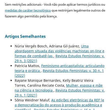
Sem restrições adicionais - Você não pode aplicar termos jurídicos ou
medidas de caráter tecnológico
que restrinjam legalmente outros de
fazerem algo permitido pela licença.
Artigos Semelhantes
Núria Vergés Bosch, Adriana Gil-Juárez,
Uma
abordagem situada das violências machistas on-line e
formas de combatê-las
,
Revista Estudos Feministas: v.
29 n. 3 (2021)
Patricia Mattos,
Feminismo anticapitalista: articulando
teoria e prática
,
Revista Estudos Feministas: v. 30 n. 1
(2022)
Rayane Monique Bernardes, Kelly Beatriz Vieira
Torres, Carolina Reciate Costa,
Mulher, esposa e mãe
na ciência e tecnologia
,
Revista Estudos Feministas: v.
29 n. 1 (2021)
Sônia Weidner Maluf,
As edições eletrônicas da REF (e
a democratização do acesso à produção acadêmica e
científica)
,
Revista Estudos Feministas: v. 16 n. 1