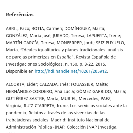
Referências
ABRIL, Paco; BOTIA, Carmen; DOMÍNGUEZ, Marta;
GONZÁLEZ, María José; JURADO, Teresa; LAPUERTA, Irene;
MARTÍN GARCÍA, Teresa; MONFERRER, Jordi; SEIZ PUYUELO,
Marta. “Ideales igualitarios y planes tradicionales: análisis
de parejas primerizas en España”. Revista Española de
Investigaciones Sociológicas, n. 150, p. 3-22, 2015.
Disponible en
http://hdl.handle.net/10261/205912
.
ALCORTA, Eider; CALZADA, Inés; FOUASSIER, Maite;
HERNÁNDEZ-CORDERO, Ana Lucía; GÓMEZ GARRIDO, María;
GUTIÉRREZ SASTRE, Marta; MURIEL, Mercedes; PAEZ,
Virginia; RUIZ-CIARRETA, Irune. Los servicios sociales ante la
pandemia. Relatos a través de las vivencias de las
trabajadoras sociales. Madrid: Instituto Nacional de
Administración Pública -INAP, Colección INAP Investiga,