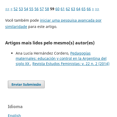
<<
<
52
53
54
55
56
57
58
59
60
61
62
63
64
65
66
>
>>
Você também pode
iniciar uma pesquisa avançada por
similaridade
para este artigo.
Artigos mais lidos pelo mesmo(s) autor(es)
Ana Lucía Hernández Cordero,
Pedagogías
maternales: educación y control en la Argentina del
siglo XX
,
Revista Estudos Feministas: v. 22 n. 2 (2014)
Enviar Submissão
Idioma
English