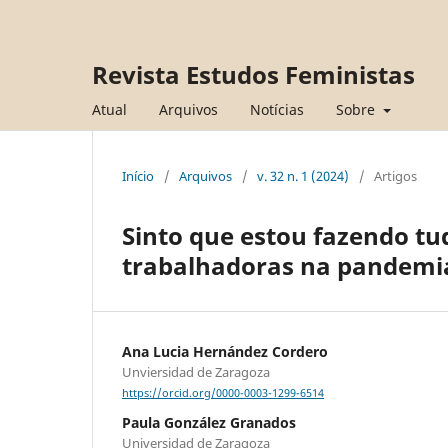
Revista Estudos Feministas
Atual
Arquivos
Notícias
Sobre
Início
/
Arquivos
/
v. 32 n. 1 (2024)
/
Artigos
Sinto que estou fazendo t
trabalhadoras na pandemi
Ana Lucia Hernández Cordero
Unviersidad de Zaragoza
https://orcid.org/0000-0003-1299-6514
Paula González Granados
Universidad de Zaragoza