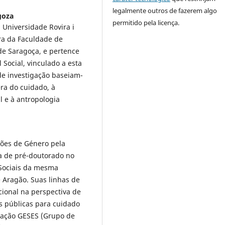
legalmente outros de fazerem algo
goza
permitido pela licença.
 Universidade Rovira i
ora da Faculdade de
de Saragoça, e pertence
Social, vinculado a esta
de investigação baseiam-
ra do cuidado, à
l e à antropologia
ções de Género pela
a de pré-doutorado no
 Sociais da mesma
 Aragão. Suas linhas de
ional na perspectiva de
as públicas para cuidado
gação GESES (Grupo de