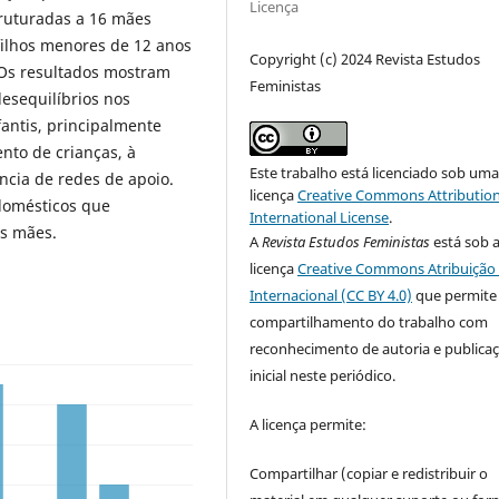
Licença
ruturadas a 16 mães
filhos menores de 12 anos
Copyright (c) 2024 Revista Estudos
 Os resultados mostram
Feministas
esequilíbrios nos
antis, principalmente
nto de crianças, à
Este trabalho está licenciado sob um
ncia de redes de apoio.
licença
Creative Commons Attribution
 domésticos que
International License
.
as mães.
A
Revista Estudos Feministas
está sob 
licença
Creative Commons Atribuição 
Internacional (CC BY 4.0)
que permite
compartilhamento do trabalho com
reconhecimento de autoria e publica
inicial neste periódico.
A licença permite:
Compartilhar (copiar e redistribuir o