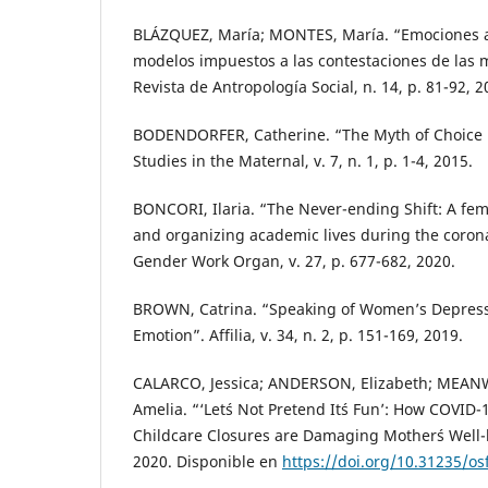
BLÁZQUEZ, María; MONTES, María. “Emociones an
modelos impuestos a las contestaciones de las 
Revista de Antropología Social, n. 14, p. 81-92, 2
BODENDORFER, Catherine. “The Myth of Choice i
Studies in the Maternal, v. 7, n. 1, p. 1-4, 2015.
BONCORI, Ilaria. “The Never-ending Shift: A femi
and organizing academic lives during the coron
Gender Work Organ, v. 27, p. 677-682, 2020.
BROWN, Catrina. “Speaking of Women’s Depressio
Emotion”. Affilia, v. 34, n. 2, p. 151-169, 2019.
CALARCO, Jessica; ANDERSON, Elizabeth; MEANW
Amelia. “‘Let´s Not Pretend It´s Fun’: How COVID
Childcare Closures are Damaging Mother´s Well-b
2020. Disponible en
https://doi.org/10.31235/osf