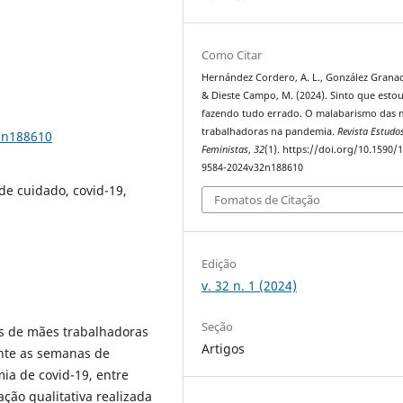
Como Citar
Hernández Cordero, A. L., González Granad
& Dieste Campo, M. (2024). Sinto que esto
fazendo tudo errado. O malabarismo das 
trabalhadoras na pandemia.
Revista Estudo
2n188610
Feministas
,
32
(1). https://doi.org/10.1590/
9584-2024v32n188610
de cuidado, covid-19,
Fomatos de Citação
Edição
v. 32 n. 1 (2024)
Seção
ias de mães trabalhadoras
Artigos
ante as semanas de
ia de covid-19, entre
ção qualitativa realizada