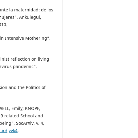
te la maternidad: de los
mujeres”. Ankulegui,
010.
n Intensive Mothering”.
nist reflection on living
avirus pandemic”.
n and the Politics of
ELL, Emily; KNOPF,
-19 related School and
eing”. SocArXiv, v. 4,
.io/jyvk4
.