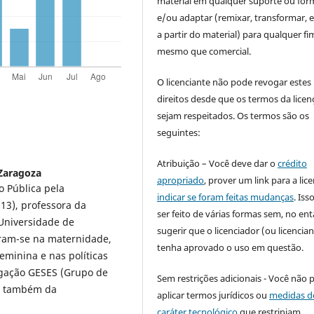
material em qualquer suporte ou for
e/ou adaptar (remixar, transformar, e 
a partir do material) para qualquer fi
mesmo que comercial.
O licenciante não pode revogar estes
direitos desde que os termos da licen
sejam respeitados. Os termos são os
seguintes:
Atribuição – Você deve dar o
crédito
Zaragoza
apropriado
, prover um link para a lic
 Pública pela
indicar se foram feitas mudanças
. Is
3), professora da
ser feito de várias formas sem, no ent
 Universidade de
sugerir que o licenciador (ou licencian
aram-se na maternidade,
tenha aprovado o uso em questão.
eminina e nas políticas
igação GESES (Grupo de
Sem restrições adicionais - Você não 
), também da
aplicar termos jurídicos ou
medidas d
caráter tecnológico
que restrinjam