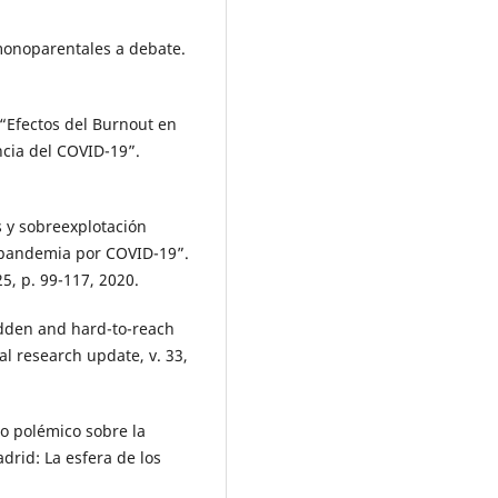
 monoparentales a debate.
“Efectos del Burnout en
cia del COVID-19”.
 y sobreexplotación
 pandemia por COVID-19”.
25, p. 99-117, 2020.
dden and hard-to-reach
al research update, v. 33,
ro polémico sobre la
rid: La esfera de los