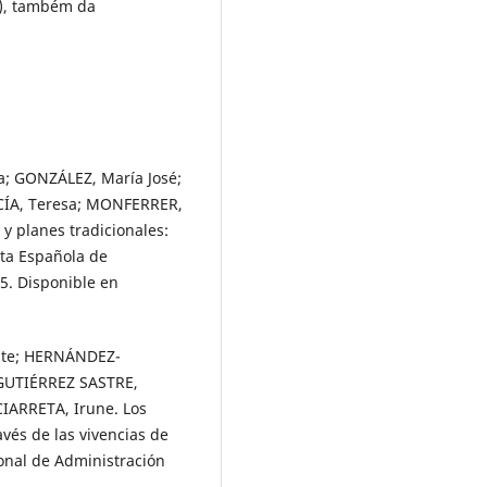
r), também da
; GONZÁLEZ, María José;
CÍA, Teresa; MONFERRER,
 y planes tradicionales:
sta Española de
15. Disponible en
ite; HERNÁNDEZ-
GUTIÉRREZ SASTRE,
CIARRETA, Irune. Los
avés de las vivencias de
ional de Administración