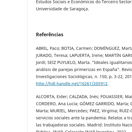
Estudos Sociais e Económicos do Terceiro Secto
Universidade de Saragoça.
Referências
ABRIL, Paco; BOTIA, Carmen; DOMÍNGUEZ, Marta
JURADO, Teresa; LAPUERTA, Irene; MARTÍN GAR
Jordi; SEIZ PUYUELO, Marta. “Ideales igualitarios
análisis de parejas primerizas en España”. Revi
Investigaciones Sociológicas, n. 150, p. 3-22, 20
http://hdl.handle.net/10261/205912
.
ALCORTA, Eider; CALZADA, Inés; FOUASSIER, Ma
CORDERO, Ana Lucía; GÓMEZ GARRIDO, María; 
Marta; MURIEL, Mercedes; PAEZ, Virginia; RUIZ-
servicios sociales ante la pandemia. Relatos a tr
las trabajadoras sociales. Madrid: Instituto Nac
Pública -INAP, Colección INAP Investiga, 2022.