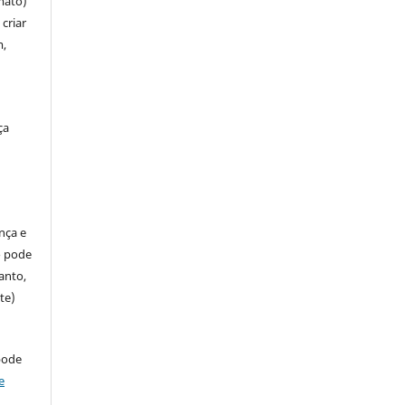
mato)
criar
m,
ça
ença e
so pode
anto,
te)
pode
e