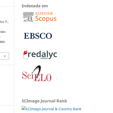
Indexada em
os, P.,
u
mães
s
1806-
SCImago Journal Rank