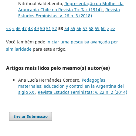
Nitrihual Valdebenito,
Representação da Mulher da
Araucanía-Chile na Revista Tic Tac (1914)
,
Revista
Estudos Feministas: v. 26 n. 3 (2018)
<<
<
46
47
48
49
50
51
52
53
54
55
56
57
58
59
60
>
>>
Você também pode
iniciar uma pesquisa avançada por
similaridade
para este artigo.
Artigos mais lidos pelo mesmo(s) autor(es)
Ana Lucía Hernández Cordero,
Pedagogías
maternales: educación y control en la Argentina del
siglo XX
,
Revista Estudos Feministas: v. 22 n. 2 (2014)
Enviar Submissão