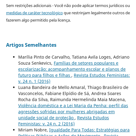
Sem restrições adicionais - Você não pode aplicar termos jurídicos ou
medidas de caráter tecnológico
que restrinjam legalmente outros de
fazerem algo permitido pela licença.
Artigos Semelhantes
Marília Pinto de Carvalho, Tatiana Avila Loges, Adriano
Souza Senkevics,
Famílias de setores populares e
escolarização: acompanhamento escolar e planos de
futuro para filhos e filhas
,
Revista Estudos Feministas:
v. 24 n. 1 (2016)
Luana Bandeira de Mello Amaral, Thiago Brasileiro de
Vasconcelos, Fabiane Elpídio de Sá, Andrea Soares
Rocha da Silva, Raimunda Hermelinda Maia Macena,
Violência doméstica e a Lei Maria da Penha: perfil das
agressões sofridas por mulheres abrigadas em
unidade social de proteção
,
Revista Estudos
Feministas: v. 24 n. 2 (2016)
Miriam Nobre,
Igualdade Para Todas: Estratégias para
Políticas Públicas e Ações do Movimento
,
Revista