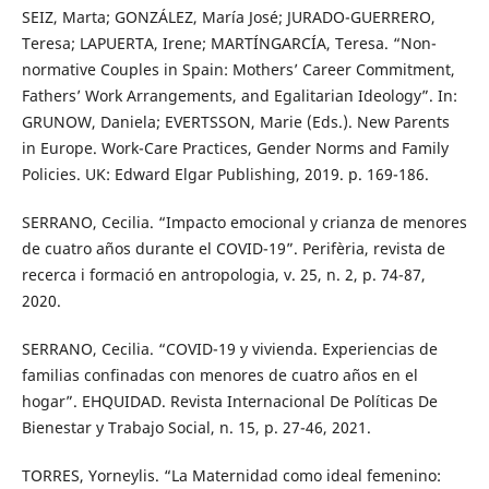
SEIZ, Marta; GONZÁLEZ, María José; JURADO-GUERRERO,
Teresa; LAPUERTA, Irene; MARTÍNGARCÍA, Teresa. “Non-
normative Couples in Spain: Mothers’ Career Commitment,
Fathers’ Work Arrangements, and Egalitarian Ideology”. In:
GRUNOW, Daniela; EVERTSSON, Marie (Eds.). New Parents
in Europe. Work-Care Practices, Gender Norms and Family
Policies. UK: Edward Elgar Publishing, 2019. p. 169-186.
SERRANO, Cecilia. “Impacto emocional y crianza de menores
de cuatro años durante el COVID-19”. Perifèria, revista de
recerca i formació en antropologia, v. 25, n. 2, p. 74-87,
2020.
SERRANO, Cecilia. “COVID-19 y vivienda. Experiencias de
familias confinadas con menores de cuatro años en el
hogar”. EHQUIDAD. Revista Internacional De Políticas De
Bienestar y Trabajo Social, n. 15, p. 27-46, 2021.
TORRES, Yorneylis. “La Maternidad como ideal femenino: