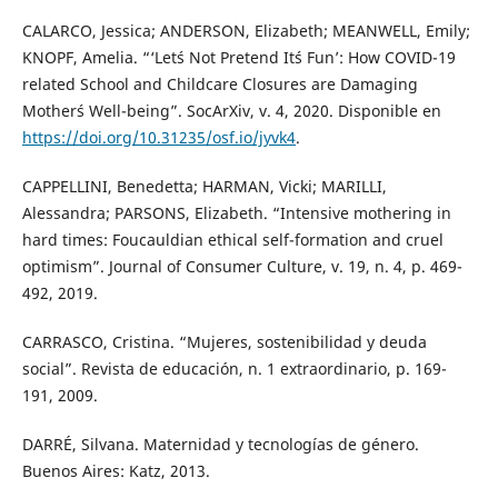
CALARCO, Jessica; ANDERSON, Elizabeth; MEANWELL, Emily;
KNOPF, Amelia. “‘Let´s Not Pretend It´s Fun’: How COVID-19
related School and Childcare Closures are Damaging
Mother´s Well-being”. SocArXiv, v. 4, 2020. Disponible en
https://doi.org/10.31235/osf.io/jyvk4
.
CAPPELLINI, Benedetta; HARMAN, Vicki; MARILLI,
Alessandra; PARSONS, Elizabeth. “Intensive mothering in
hard times: Foucauldian ethical self-formation and cruel
optimism”. Journal of Consumer Culture, v. 19, n. 4, p. 469-
492, 2019.
CARRASCO, Cristina. “Mujeres, sostenibilidad y deuda
social”. Revista de educación, n. 1 extraordinario, p. 169-
191, 2009.
DARRÉ, Silvana. Maternidad y tecnologías de género.
Buenos Aires: Katz, 2013.