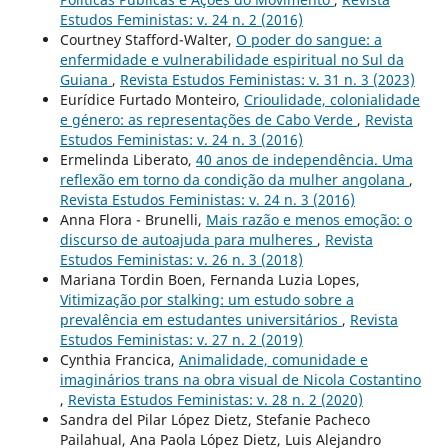
Estudos Feministas: v. 24 n. 2 (2016)
Courtney Stafford-Walter,
O poder do sangue: a
enfermidade e vulnerabilidade espiritual no Sul da
Guiana
,
Revista Estudos Feministas: v. 31 n. 3 (2023)
Eurídice Furtado Monteiro,
Crioulidade, colonialidade
e género: as representações de Cabo Verde
,
Revista
Estudos Feministas: v. 24 n. 3 (2016)
Ermelinda Liberato,
40 anos de independência. Uma
reflexão em torno da condição da mulher angolana
,
Revista Estudos Feministas: v. 24 n. 3 (2016)
Anna Flora - Brunelli,
Mais razão e menos emoção: o
discurso de autoajuda para mulheres
,
Revista
Estudos Feministas: v. 26 n. 3 (2018)
Mariana Tordin Boen, Fernanda Luzia Lopes,
Vitimização por stalking: um estudo sobre a
prevalência em estudantes universitários
,
Revista
Estudos Feministas: v. 27 n. 2 (2019)
Cynthia Francica,
Animalidade, comunidade e
imaginários trans na obra visual de Nicola Costantino
,
Revista Estudos Feministas: v. 28 n. 2 (2020)
Sandra del Pilar López Dietz, Stefanie Pacheco
Pailahual, Ana Paola López Dietz, Luis Alejandro