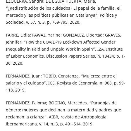
EZQUERRA, Sandra; DE EGUIA HUERTA, María.
“¿Redistribución de los cuidados? El papel de la familia, el
mercado y las políticas públicas en Catalunya”. Política y
Sociedad, v. 57, n. 3, p. 769-795, 2020.
FARRÉ, Lidia; FAWAZ, Yarine; GONZÁLEZ, Libertad; GRAVES,
Jennifer. “How the COVID-19 Lockdown Affected Gender
Inequality in Paid and Unpaid Work in Spain”. IZA, Institute
of Labor Economics, Discussion Papers Series, n. 13434, p. 1-
36, 2020.
FERNÁNDEZ, Juan; TOBÍO, Constanza. “Mujeres: entre el
salario y el cuidado”. ICE, Revista de Economía, n. 908, p. 99-
118, 2019.
FERNÁNDEZ, Paloma; BOGINO, Mercedes. “Paradojas de
género: mujeres que declinan la maternidad y padres que
reclaman la crianza”. AIBR, revista de Antropología
iberoamericana, v. 14, n. 3, p. 491-514, 2019.