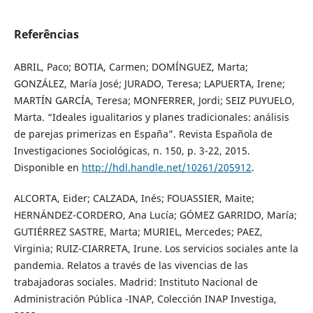
Referências
ABRIL, Paco; BOTIA, Carmen; DOMÍNGUEZ, Marta;
GONZÁLEZ, María José; JURADO, Teresa; LAPUERTA, Irene;
MARTÍN GARCÍA, Teresa; MONFERRER, Jordi; SEIZ PUYUELO,
Marta. “Ideales igualitarios y planes tradicionales: análisis
de parejas primerizas en España”. Revista Española de
Investigaciones Sociológicas, n. 150, p. 3-22, 2015.
Disponible en
http://hdl.handle.net/10261/205912
.
ALCORTA, Eider; CALZADA, Inés; FOUASSIER, Maite;
HERNÁNDEZ-CORDERO, Ana Lucía; GÓMEZ GARRIDO, María;
GUTIÉRREZ SASTRE, Marta; MURIEL, Mercedes; PAEZ,
Virginia; RUIZ-CIARRETA, Irune. Los servicios sociales ante la
pandemia. Relatos a través de las vivencias de las
trabajadoras sociales. Madrid: Instituto Nacional de
Administración Pública -INAP, Colección INAP Investiga,