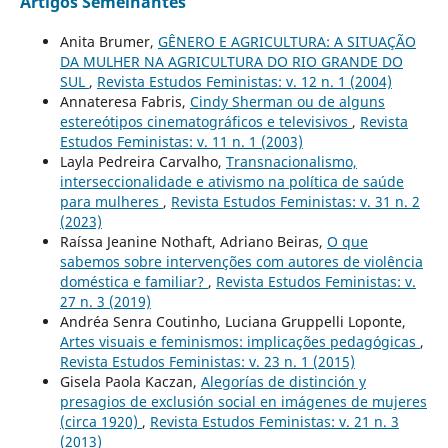
Artigos Semelhantes
Anita Brumer,
GÊNERO E AGRICULTURA: A SITUAÇÃO
DA MULHER NA AGRICULTURA DO RIO GRANDE DO
SUL
,
Revista Estudos Feministas: v. 12 n. 1 (2004)
Annateresa Fabris,
Cindy Sherman ou de alguns
estereótipos cinematográficos e televisivos
,
Revista
Estudos Feministas: v. 11 n. 1 (2003)
Layla Pedreira Carvalho,
Transnacionalismo,
interseccionalidade e ativismo na política de saúde
para mulheres
,
Revista Estudos Feministas: v. 31 n. 2
(2023)
Raíssa Jeanine Nothaft, Adriano Beiras,
O que
sabemos sobre intervenções com autores de violência
doméstica e familiar?
,
Revista Estudos Feministas: v.
27 n. 3 (2019)
Andréa Senra Coutinho, Luciana Gruppelli Loponte,
Artes visuais e feminismos: implicações pedagógicas
,
Revista Estudos Feministas: v. 23 n. 1 (2015)
Gisela Paola Kaczan,
Alegorías de distinción y
presagios de exclusión social en imágenes de mujeres
(circa 1920)
,
Revista Estudos Feministas: v. 21 n. 3
(2013)