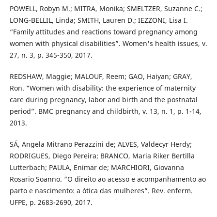
POWELL, Robyn M.; MITRA, Monika; SMELTZER, Suzanne C.;
LONG-BELLIL, Linda; SMITH, Lauren D.; IEZZONI, Lisa I.
“Family attitudes and reactions toward pregnancy among
women with physical disabilities”. Women's health issues, v.
27, n. 3, p. 345-350, 2017.
REDSHAW, Maggie; MALOUF, Reem; GAO, Haiyan; GRAY,
Ron. “Women with disability: the experience of maternity
care during pregnancy, labor and birth and the postnatal
period”. BMC pregnancy and childbirth, v. 13, n. 1, p. 1-14,
2013.
SÁ, Angela Mitrano Perazzini de; ALVES, Valdecyr Herdy;
RODRIGUES, Diego Pereira; BRANCO, Maria Riker Bertilla
Lutterbach; PAULA, Enimar de; MARCHIORI, Giovanna
Rosario Soanno. “O direito ao acesso e acompanhamento ao
parto e nascimento: a ótica das mulheres”. Rev. enferm.
UFPE, p. 2683-2690, 2017.