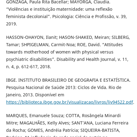
GONZAGA, Paula Rita Bacellar; MAYORGA, Claudia.
“Violências e instituição maternidade: uma reflexão
feminista decolonial”. Psicologia: Ciência e Profissão, v. 39,
2019.
HASSON-OHAYON, Ilanit; HASON-SHAKED, Meiran; SILBERG,
Tamar; SHPIGELMAN, Carmit-Noa; ROE, David. “Attitudes
towards motherhood of women with physical versus
psychiatric disabilities”. Disability and Health Journal, v. 11,
n. 4, p. 612-617, 2018.
IBGE. INSTITUTO BRASILEIRO DE GEOGRAFIA E ESTATÍSTICA.
Pesquisa Nacional de Saúde 2013: Ciclos de Vida. Rio de
Janeiro, 2013. Disponível em
https://biblioteca.ibge.gov.br/visualizacao/livros/liv94522.pdf
.
MARQUES, Emanuele Souza; COTTA, Rosângela Minardi
Mitre; MAGALHÃES, Kelly Alves; SANT’ANA, Luciana Ferreira
da Rocha; GOMES, Andréia Patrícia; SIQUEIRA-BATISTA,