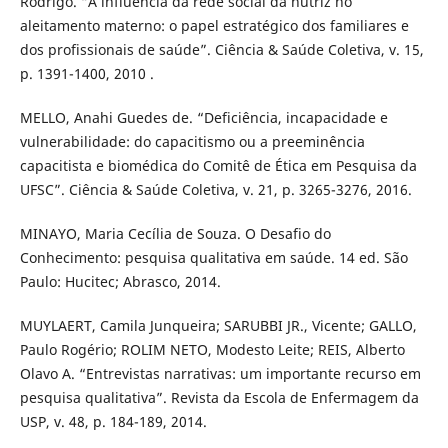
Rodrigo. “A influência da rede social da nutriz no
aleitamento materno: o papel estratégico dos familiares e
dos profissionais de saúde”. Ciência & Saúde Coletiva, v. 15,
p. 1391-1400, 2010 .
MELLO, Anahi Guedes de. “Deficiência, incapacidade e
vulnerabilidade: do capacitismo ou a preeminência
capacitista e biomédica do Comitê de Ética em Pesquisa da
UFSC”. Ciência & Saúde Coletiva, v. 21, p. 3265-3276, 2016.
MINAYO, Maria Cecília de Souza. O Desafio do
Conhecimento: pesquisa qualitativa em saúde. 14 ed. São
Paulo: Hucitec; Abrasco, 2014.
MUYLAERT, Camila Junqueira; SARUBBI JR., Vicente; GALLO,
Paulo Rogério; ROLIM NETO, Modesto Leite; REIS, Alberto
Olavo A. “Entrevistas narrativas: um importante recurso em
pesquisa qualitativa”. Revista da Escola de Enfermagem da
USP, v. 48, p. 184-189, 2014.