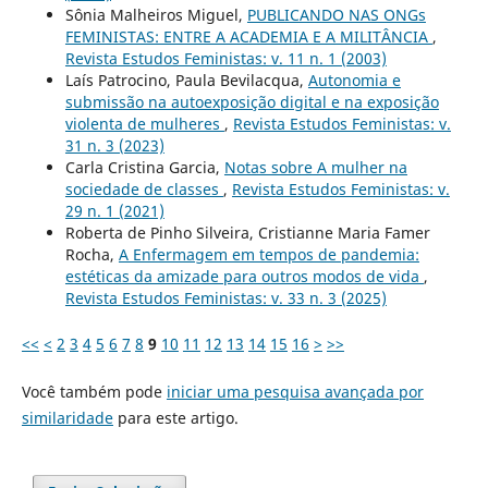
Sônia Malheiros Miguel,
PUBLICANDO NAS ONGs
FEMINISTAS: ENTRE A ACADEMIA E A MILITÂNCIA
,
Revista Estudos Feministas: v. 11 n. 1 (2003)
Laís Patrocino, Paula Bevilacqua,
Autonomia e
submissão na autoexposição digital e na exposição
violenta de mulheres
,
Revista Estudos Feministas: v.
31 n. 3 (2023)
Carla Cristina Garcia,
Notas sobre A mulher na
sociedade de classes
,
Revista Estudos Feministas: v.
29 n. 1 (2021)
Roberta de Pinho Silveira, Cristianne Maria Famer
Rocha,
A Enfermagem em tempos de pandemia:
estéticas da amizade para outros modos de vida
,
Revista Estudos Feministas: v. 33 n. 3 (2025)
<<
<
2
3
4
5
6
7
8
9
10
11
12
13
14
15
16
>
>>
Você também pode
iniciar uma pesquisa avançada por
similaridade
para este artigo.