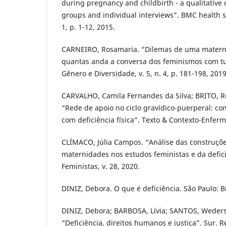
during pregnancy and childbirth - a qualitative 
groups and individual interviews”. BMC health se
1, p. 1-12, 2015.
CARNEIRO, Rosamaria. “Dilemas de uma materni
quantas anda a conversa dos feminismos com tu
Gênero e Diversidade, v. 5, n. 4, p. 181-198, 2019
CARVALHO, Camila Fernandes da Silva; BRITO, R
“Rede de apoio no ciclo gravídico-puerperal: c
com deficiência física”. Texto & Contexto-Enferm
CLÍMACO, Júlia Campos. “Análise das construçõe
maternidades nos estudos feministas e da defici
Feministas, v. 28, 2020.
DINIZ, Debora. O que é deficiência. São Paulo: B
DINIZ, Debora; BARBOSA, Lívia; SANTOS, Weders
“Deficiência, direitos humanos e justiça”. Sur. R