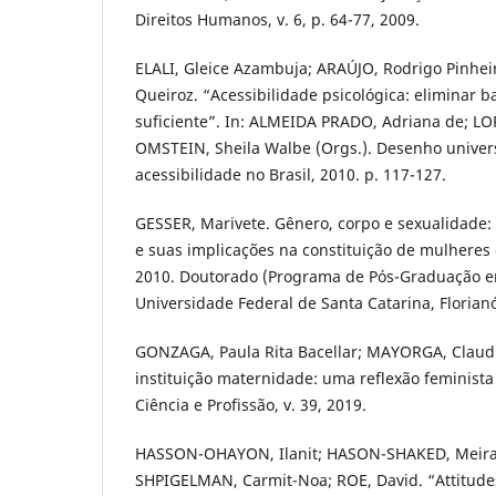
Direitos Humanos, v. 6, p. 64-77, 2009.
ELALI, Gleice Azambuja; ARAÚJO, Rodrigo Pinhei
Queiroz. “Acessibilidade psicológica: eliminar bar
suficiente”. In: ALMEIDA PRADO, Adriana de; LOP
OMSTEIN, Sheila Walbe (Orgs.). Desenho univer
acessibilidade no Brasil, 2010. p. 117-127.
GESSER, Marivete. Gênero, corpo e sexualidade: 
e suas implicações na constituição de mulheres c
2010. Doutorado (Programa de Pós-Graduação em
Universidade Federal de Santa Catarina, Florianóp
GONZAGA, Paula Rita Bacellar; MAYORGA, Claudia
instituição maternidade: uma reflexão feminista 
Ciência e Profissão, v. 39, 2019.
HASSON-OHAYON, Ilanit; HASON-SHAKED, Meira
SHPIGELMAN, Carmit-Noa; ROE, David. “Attitud