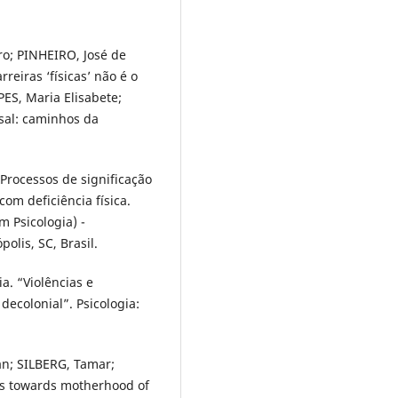
ro; PINHEIRO, José de
reiras ‘físicas’ não é o
ES, Maria Elisabete;
sal: caminhos da
Processos de significação
om deficiência física.
 Psicologia) -
olis, SC, Brasil.
. “Violências e
decolonial”. Psicologia:
n; SILBERG, Tamar;
es towards motherhood of