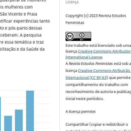
Licença
seis mulheres com
 São Vicente e Praia
Copyright (c) 2023 Revista Estudos
ntificar experiências tanto
Feministas
rto e pós-parto dessas
receberam. A pesquisa
e essa temática e traz
Este trabalho está licenciado sob um
bilitação e da Saúde da
licença
Creative Commons Attribution
International License
.
A
Revista Estudos Feministas
está sob 
licença
Creative Commons Atribuição 
Internacional (CC BY 4.0)
que permite
compartilhamento do trabalho com
reconhecimento de autoria e publica
inicial neste periódico.
A licença permite:
Compartilhar (copiar e redistribuir o