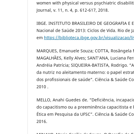
women with physical versus psychiatric disabiliti
Journal, v. 11, n. 4, p. 612-617, 2018.
IBGE. INSTITUTO BRASILEIRO DE GEOGRAFIA E E
Nacional de Saúde 2013: Ciclos de Vida. Rio de J
em
https://biblioteca.ibge.gov.br/visualizacao/l
MARQUES, Emanuele Souza; COTTA, Rosângela M
MAGALHÃES, Kelly Alves; SANT’ANA, Luciana Fer
Andréia Patrícia; SIQUEIRA-BATISTA, Rodrigo. “A 
da nutriz no aleitamento materno: o papel estrat
dos profissionais de saúde”. Ciência & Saúde Cole
2010 .
MELLO, Anahi Guedes de. “Deficiência, incapaci
do capacitismo ou a preeminência capacitista e
Ética em Pesquisa da UFSC”. Ciência & Saúde Cole
2016.