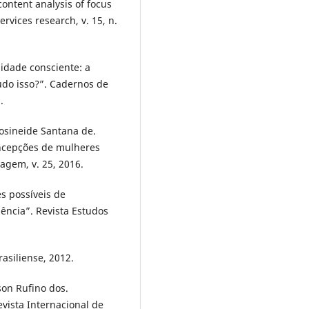
content analysis of focus
rvices research, v. 15, n.
dade consciente: a
do isso?”. Cadernos de
.
osineide Santana de.
oncepções de mulheres
agem, v. 25, 2016.
s possíveis de
ência”. Revista Estudos
rasiliense, 2012.
on Rufino dos.
evista Internacional de