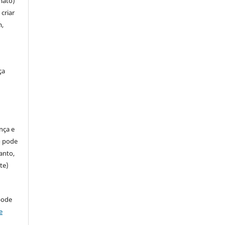
mato)
criar
m,
ça
ença e
so pode
anto,
te)
pode
e