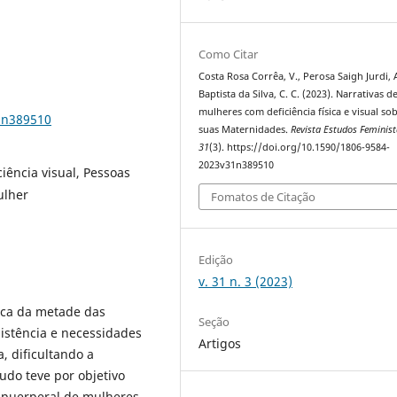
Como Citar
Costa Rosa Corrêa, V., Perosa Saigh Jurdi, A
Baptista da Silva, C. C. (2023). Narrativas d
mulheres com deficiência física e visual so
1n389510
suas Maternidades.
Revista Estudos Feminis
31
(3). https://doi.org/10.1590/1806-9584-
2023v31n389510
iência visual, Pessoas
ulher
Fomatos de Citação
Edição
v. 31 n. 3 (2023)
rca da metade das
Seção
sistência e necessidades
Artigos
, dificultando a
udo teve por objetivo
co-puerperal de mulheres