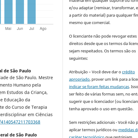
material em qualquer suporte ou for
e/ou adaptar (remixar, transformar, e 
a partir do material) para qualquer fi
mesmo que comercial.
O licenciante não pode revogar estes
direitos desde que os termos da licen
sejam respeitados. Os termos são os
seguintes:
l de São Paulo
Atribuição – Você deve dar o
crédito
ade de São Paulo. Mestre
apropriado
, prover um link para a lic
vimento Humano pela
indicar se foram feitas mudanças
. Is
em Estudos da Criança,
ser feito de várias formas sem, no ent
 de Educação da
sugerir que o licenciador (ou licencian
te do Curso de Terapia
tenha aprovado o uso em questão.
erdisciplinar em Ciências
br/4140547211703368
Sem restrições adicionais - Você não 
aplicar termos jurídicos ou
medidas d
eral de São Paulo
caráter tecnológico
que restrinjam