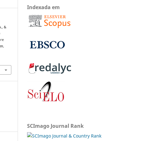
Indexada em
., &
e
bre
tas
,
SCImago Journal Rank