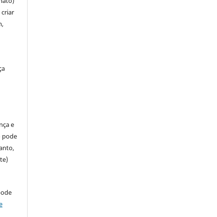
mato)
criar
m,
ça
ença e
so pode
anto,
te)
pode
e