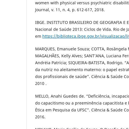
women with physical versus psychiatric disabiliti
Journal, v. 11, n. 4, p. 612-617, 2018.
IBGE. INSTITUTO BRASILEIRO DE GEOGRAFIA E E
Nacional de Saúde 2013: Ciclos de Vida. Rio de J
em
https://biblioteca.ibge.gov.br/visualizacao/l
MARQUES, Emanuele Souza; COTTA, Rosângela M
MAGALHÃES, Kelly Alves; SANT’ANA, Luciana Fer
Andréia Patrícia; SIQUEIRA-BATISTA, Rodrigo. “A 
da nutriz no aleitamento materno: o papel estrat
dos profissionais de saúde”. Ciência & Saúde Cole
2010 .
MELLO, Anahi Guedes de. “Deficiência, incapaci
do capacitismo ou a preeminência capacitista e
Ética em Pesquisa da UFSC”. Ciência & Saúde Cole
2016.