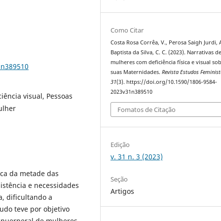
Como Citar
Costa Rosa Corrêa, V., Perosa Saigh Jurdi, A
Baptista da Silva, C. C. (2023). Narrativas d
mulheres com deficiência física e visual so
1n389510
suas Maternidades.
Revista Estudos Feminis
31
(3). https://doi.org/10.1590/1806-9584-
2023v31n389510
iência visual, Pessoas
ulher
Fomatos de Citação
Edição
v. 31 n. 3 (2023)
rca da metade das
Seção
sistência e necessidades
Artigos
, dificultando a
udo teve por objetivo
co-puerperal de mulheres