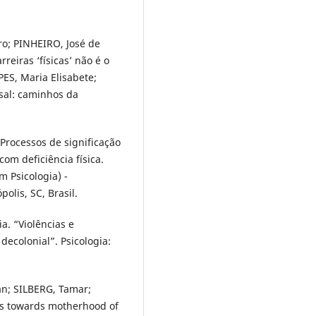
ro; PINHEIRO, José de
reiras ‘físicas’ não é o
ES, Maria Elisabete;
sal: caminhos da
Processos de significação
om deficiência física.
 Psicologia) -
olis, SC, Brasil.
. “Violências e
decolonial”. Psicologia:
n; SILBERG, Tamar;
es towards motherhood of