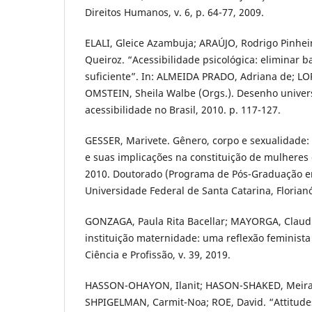
Direitos Humanos, v. 6, p. 64-77, 2009.
ELALI, Gleice Azambuja; ARAÚJO, Rodrigo Pinhei
Queiroz. “Acessibilidade psicológica: eliminar bar
suficiente”. In: ALMEIDA PRADO, Adriana de; LOP
OMSTEIN, Sheila Walbe (Orgs.). Desenho univer
acessibilidade no Brasil, 2010. p. 117-127.
GESSER, Marivete. Gênero, corpo e sexualidade: 
e suas implicações na constituição de mulheres c
2010. Doutorado (Programa de Pós-Graduação em
Universidade Federal de Santa Catarina, Florianóp
GONZAGA, Paula Rita Bacellar; MAYORGA, Claudia
instituição maternidade: uma reflexão feminista 
Ciência e Profissão, v. 39, 2019.
HASSON-OHAYON, Ilanit; HASON-SHAKED, Meira
SHPIGELMAN, Carmit-Noa; ROE, David. “Attitud