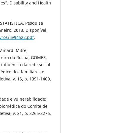
es”. Disability and Health
STATÍSTICA. Pesquisa
aneiro, 2013. Disponível
ivros/liv94522.pdf
.
inardi Mitre;
reira da Rocha; GOMES,
influência da rede social
égico dos familiares e
tiva, v. 15, p. 1391-1400,
dade e vulnerabilidade:
 biomédica do Comitê de
tiva, v. 21, p. 3265-3276,