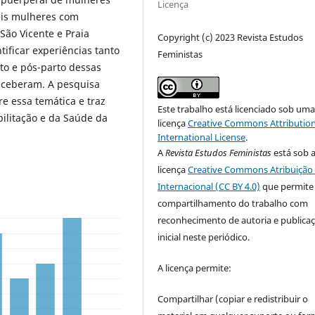
Licença
seis mulheres com
 São Vicente e Praia
Copyright (c) 2023 Revista Estudos
ntificar experiências tanto
Feministas
rto e pós-parto dessas
receberam. A pesquisa
e essa temática e traz
Este trabalho está licenciado sob um
bilitação e da Saúde da
licença
Creative Commons Attribution
International License
.
A
Revista Estudos Feministas
está sob 
licença
Creative Commons Atribuição 
Internacional (CC BY 4.0)
que permite
compartilhamento do trabalho com
reconhecimento de autoria e publica
inicial neste periódico.
A licença permite:
Compartilhar (copiar e redistribuir o