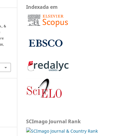
Indexada em
., &
e
bre
tas
,
SCImago Journal Rank