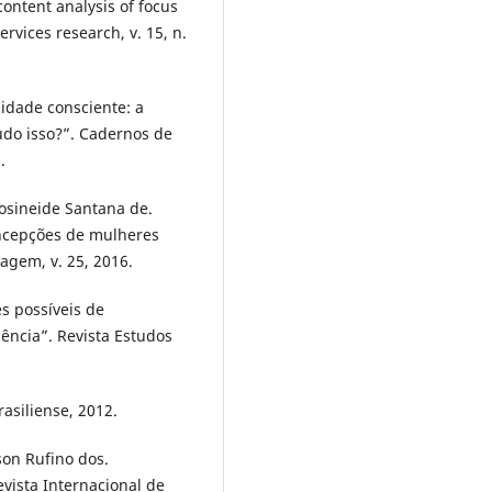
content analysis of focus
rvices research, v. 15, n.
dade consciente: a
do isso?”. Cadernos de
.
osineide Santana de.
oncepções de mulheres
agem, v. 25, 2016.
s possíveis de
ência”. Revista Estudos
rasiliense, 2012.
on Rufino dos.
evista Internacional de