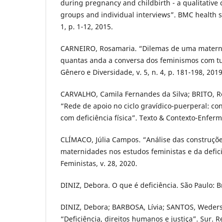
during pregnancy and childbirth - a qualitative 
groups and individual interviews”. BMC health se
1, p. 1-12, 2015.
CARNEIRO, Rosamaria. “Dilemas de uma materni
quantas anda a conversa dos feminismos com tu
Gênero e Diversidade, v. 5, n. 4, p. 181-198, 2019
CARVALHO, Camila Fernandes da Silva; BRITO, R
“Rede de apoio no ciclo gravídico-puerperal: c
com deficiência física”. Texto & Contexto-Enferm
CLÍMACO, Júlia Campos. “Análise das construçõe
maternidades nos estudos feministas e da defici
Feministas, v. 28, 2020.
DINIZ, Debora. O que é deficiência. São Paulo: B
DINIZ, Debora; BARBOSA, Lívia; SANTOS, Weders
“Deficiência, direitos humanos e justiça”. Sur. R