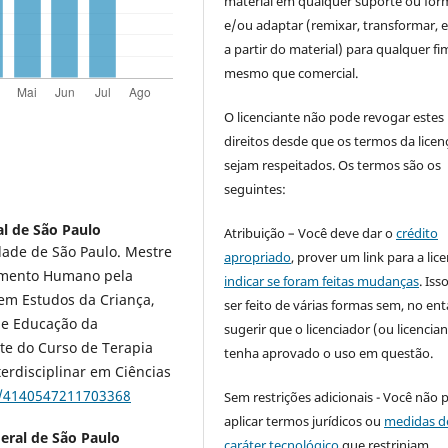
material em qualquer suporte ou for
e/ou adaptar (remixar, transformar, e 
a partir do material) para qualquer fi
mesmo que comercial.
O licenciante não pode revogar estes
direitos desde que os termos da licen
sejam respeitados. Os termos são os
seguintes:
l de São Paulo
Atribuição – Você deve dar o
crédito
ade de São Paulo. Mestre
apropriado
, prover um link para a lic
vimento Humano pela
indicar se foram feitas mudanças
. Is
em Estudos da Criança,
ser feito de várias formas sem, no ent
 de Educação da
sugerir que o licenciador (ou licencian
te do Curso de Terapia
tenha aprovado o uso em questão.
erdisciplinar em Ciências
br/4140547211703368
Sem restrições adicionais - Você não 
aplicar termos jurídicos ou
medidas d
eral de São Paulo
caráter tecnológico
que restrinjam