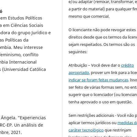
e/ou adaptar (remixar, transformar, e 
a partir do material) para qualquer fi
gó
mesmo que comercial.
 em Estudos Políticos
a em Ciências Sociais
O licenciante não pode revogar estes
adora do grupo Jurídico e
direitos desde que os termos da licen
as Políticas da
sejam respeitados. Os termos são os
lômbia. Meu interesse
seguintes:
feminismo, conflito
bia Internacional
Atribuição – Você deve dar o
crédito
s (Universidad Católica
apropriado
, prover um link para a lic
indicar se foram feitas mudanças
. Is
ser feito de várias formas sem, no ent
sugerir que o licenciador (ou licencian
tenha aprovado o uso em questão.
Sem restrições adicionais - Você não 
Ángela. “Experiencias
aplicar termos jurídicos ou
medidas d
RC-EP. Un análisis de
caráter tecnológico
que restrinjam
mbre, 2021.