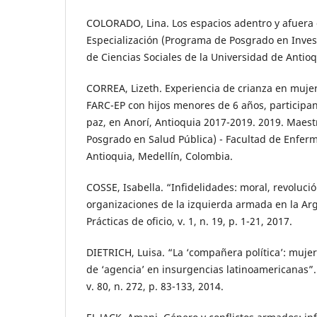
COLORADO, Lina. Los espacios adentro y afuera 
Especialización (Programa de Posgrado en Invest
de Ciencias Sociales de la Universidad de Antioq
CORREA, Lizeth. Experiencia de crianza en mujer
FARC-EP con hijos menores de 6 años, participa
paz, en Anorí, Antioquia 2017-2019. 2019. Maes
Posgrado en Salud Pública) - Facultad de Enferm
Antioquia, Medellín, Colombia.
COSSE, Isabella. “Infidelidades: moral, revoluci
organizaciones de la izquierda armada en la Arg
Prácticas de oficio, v. 1, n. 19, p. 1-21, 2017.
DIETRICH, Luisa. “La ‘compañera política’: mujer
de ‘agencia’ en insurgencias latinoamericanas”.
v. 80, n. 272, p. 83-133, 2014.