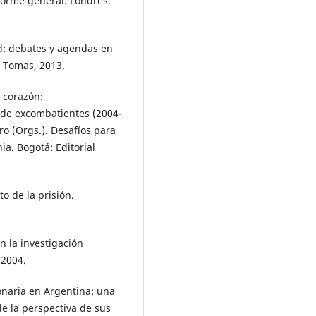
forme general. Londres:
d: debates y agendas en
o Tomas, 2013.
 corazón:
 de excombatientes (2004-
o (Orgs.). Desafíos para
ia. Bogotá: Editorial
o de la prisión.
 la investigación
 2004.
naria en Argentina: una
de la perspectiva de sus