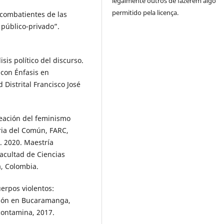
legalmente outros de fazerem algo
permitido pela licença.
combatientes de las
 público-privado”.
is político del discurso.
 con Énfasis en
Distrital Francisco José
creación del feminismo
ria del Común, FARC,
. 2020. Maestría
Facultad de Ciencias
a, Colombia.
erpos violentos:
ción en Bucaramanga,
contamina, 2017.