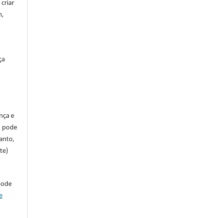
criar
m,
ça
ença e
so pode
anto,
te)
pode
e