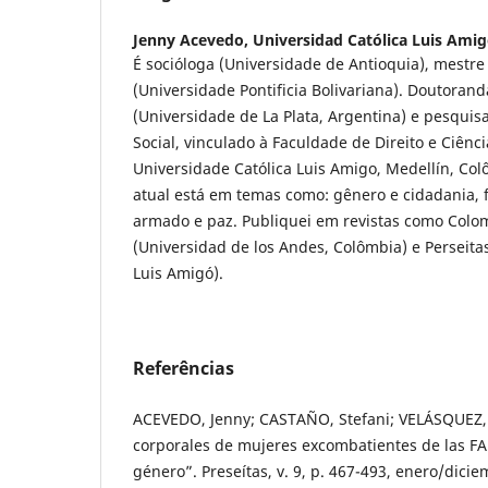
Jenny Acevedo,
Universidad Católica Luis Ami
É socióloga (Universidade de Antioquia), mestre
(Universidade Pontificia Bolivariana). Doutorand
(Universidade de La Plata, Argentina) e pesquis
Social, vinculado à Faculdade de Direito e Ciênci
Universidade Católica Luis Amigo, Medellín, Co
atual está em temas como: gênero e cidadania, 
armado e paz. Publiquei em revistas como Colom
(Universidad de los Andes, Colômbia) e Perseita
Luis Amigó).
Referências
ACEVEDO, Jenny; CASTAÑO, Stefani; VELÁSQUEZ, 
corporales de mujeres excombatientes de las FA
género”. Preseítas, v. 9, p. 467-493, enero/dicie