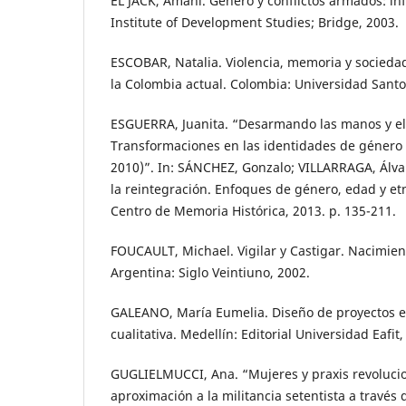
EL JACK, Amani. Género y conflictos armados: in
Institute of Development Studies; Bridge, 2003.
ESCOBAR, Natalia. Violencia, memoria y socieda
la Colombia actual. Colombia: Universidad Sant
ESGUERRA, Juanita. “Desarmando las manos y el
Transformaciones en las identidades de género
2010)”. In: SÁNCHEZ, Gonzalo; VILLARRAGA, Álvar
la reintegración. Enfoques de género, edad y etn
Centro de Memoria Histórica, 2013. p. 135-211.
FOUCAULT, Michael. Vigilar y Castigar. Nacimient
Argentina: Siglo Veintiuno, 2002.
GALEANO, María Eumelia. Diseño de proyectos en
cualitativa. Medellín: Editorial Universidad Eafit,
GUGLIELMUCCI, Ana. “Mujeres y praxis revolucio
aproximación a la militancia setentista a través 