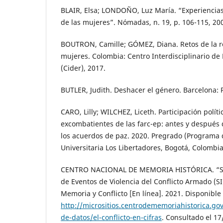
BLAIR, Elsa; LONDOÑO, Luz María. “Experiencias
de las mujeres”. Nómadas, n. 19, p. 106-115, 20
BOUTRON, Camille; GÓMEZ, Diana. Retos de la re
mujeres. Colombia: Centro Interdisciplinario de
(Cider), 2017.
BUTLER, Judith. Deshacer el género. Barcelona: 
CARO, Lilly; WILCHEZ, Liceth. Participación polít
excombatientes de las farc-ep: antes y después
los acuerdos de paz. 2020. Pregrado (Programa d
Universitaria Los Libertadores, Bogotá, Colombia
CENTRO NACIONAL DE MEMORIA HISTÓRICA. “Si
de Eventos de Violencia del Conflicto Armado (S
Memoria y Conflicto [En línea]. 2021. Disponible
http://micrositios.centrodememoriahistorica.gov
de-datos/el-conflicto-en-cifras
. Consultado el 17