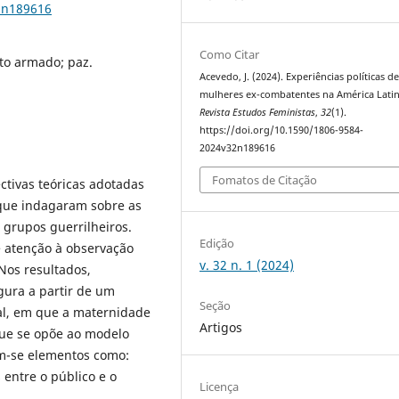
2n189616
Como Citar
ito armado; paz.
Acevedo, J. (2024). Experiências políticas d
mulheres ex-combatentes na América Latin
Revista Estudos Feministas
,
32
(1).
https://doi.org/10.1590/1806-9584-
2024v32n189616
Fomatos de Citação
ctivas teóricas adotadas
 que indagaram sobre as
 grupos guerrilheiros.
Edição
 atenção à observação
v. 32 n. 1 (2024)
 Nos resultados,
gura a partir de um
Seção
al, em que a maternidade
Artigos
que se opõe ao modelo
am-se elementos como:
s entre o público e o
Licença