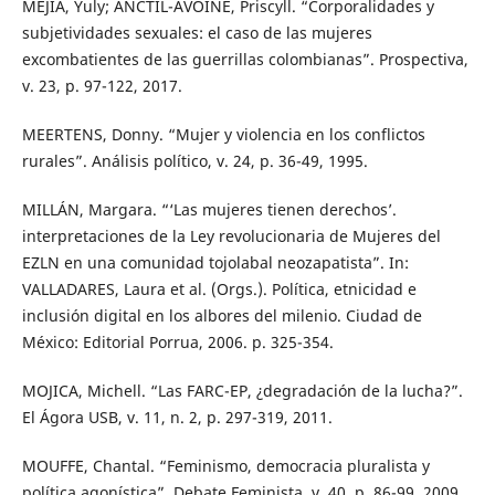
MEJÍA, Yuly; ANCTIL-AVOINE, Priscyll. “Corporalidades y
subjetividades sexuales: el caso de las mujeres
excombatientes de las guerrillas colombianas”. Prospectiva,
v. 23, p. 97-122, 2017.
MEERTENS, Donny. “Mujer y violencia en los conflictos
rurales”. Análisis político, v. 24, p. 36-49, 1995.
MILLÁN, Margara. “‘Las mujeres tienen derechos’.
interpretaciones de la Ley revolucionaria de Mujeres del
EZLN en una comunidad tojolabal neozapatista”. In:
VALLADARES, Laura et al. (Orgs.). Política, etnicidad e
inclusión digital en los albores del milenio. Ciudad de
México: Editorial Porrua, 2006. p. 325-354.
MOJICA, Michell. “Las FARC-EP, ¿degradación de la lucha?”.
El Ágora USB, v. 11, n. 2, p. 297-319, 2011.
MOUFFE, Chantal. “Feminismo, democracia pluralista y
política agonística”. Debate Feminista, v. 40, p. 86-99, 2009.