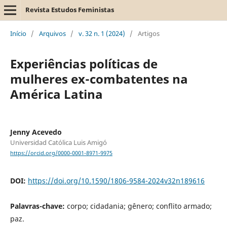
Revista Estudos Feministas
Início
/
Arquivos
/
v. 32 n. 1 (2024)
/
Artigos
Experiências políticas de
mulheres ex-combatentes na
América Latina
Jenny Acevedo
Universidad Católica Luis Amigó
https://orcid.org/0000-0001-8971-9975
DOI:
https://doi.org/10.1590/1806-9584-2024v32n189616
Palavras-chave:
corpo; cidadania; gênero; conflito armado;
paz.