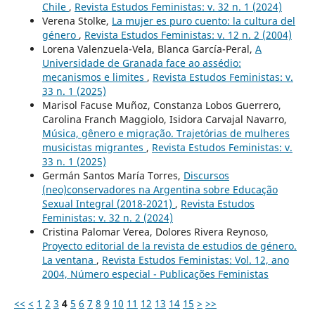
Chile
,
Revista Estudos Feministas: v. 32 n. 1 (2024)
Verena Stolke,
La mujer es puro cuento: la cultura del
género
,
Revista Estudos Feministas: v. 12 n. 2 (2004)
Lorena Valenzuela-Vela, Blanca García-Peral,
A
Universidade de Granada face ao assédio:
mecanismos e limites
,
Revista Estudos Feministas: v.
33 n. 1 (2025)
Marisol Facuse Muñoz, Constanza Lobos Guerrero,
Carolina Franch Maggiolo, Isidora Carvajal Navarro,
Música, gênero e migração. Trajetórias de mulheres
musicistas migrantes
,
Revista Estudos Feministas: v.
33 n. 1 (2025)
Germán Santos María Torres,
Discursos
(neo)conservadores na Argentina sobre Educação
Sexual Integral (2018-2021)
,
Revista Estudos
Feministas: v. 32 n. 2 (2024)
Cristina Palomar Verea, Dolores Rivera Reynoso,
Proyecto editorial de la revista de estudios de género.
La ventana
,
Revista Estudos Feministas: Vol. 12, ano
2004, Número especial - Publicações Feministas
<<
<
1
2
3
4
5
6
7
8
9
10
11
12
13
14
15
>
>>