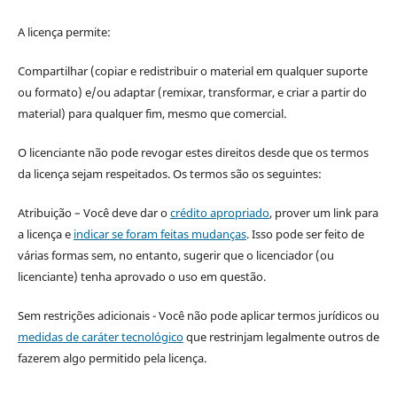
A licença permite:
Compartilhar (copiar e redistribuir o material em qualquer suporte
ou formato) e/ou adaptar (remixar, transformar, e criar a partir do
material) para qualquer fim, mesmo que comercial.
O licenciante não pode revogar estes direitos desde que os termos
da licença sejam respeitados. Os termos são os seguintes:
Atribuição – Você deve dar o
crédito apropriado
, prover um link para
a licença e
indicar se foram feitas mudanças
. Isso pode ser feito de
várias formas sem, no entanto, sugerir que o licenciador (ou
licenciante) tenha aprovado o uso em questão.
Sem restrições adicionais - Você não pode aplicar termos jurídicos ou
medidas de caráter tecnológico
que restrinjam legalmente outros de
fazerem algo permitido pela licença.