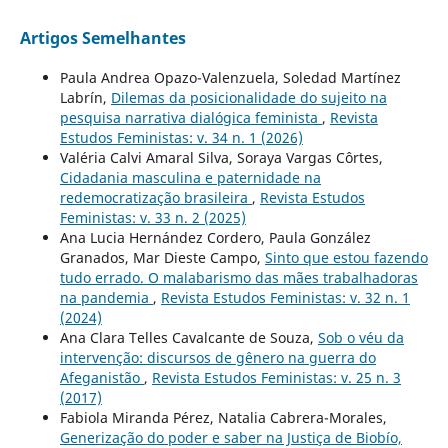
Artigos Semelhantes
Paula Andrea Opazo-Valenzuela, Soledad Martínez
Labrín,
Dilemas da posicionalidade do sujeito na
pesquisa narrativa dialógica feminista
,
Revista
Estudos Feministas: v. 34 n. 1 (2026)
Valéria Calvi Amaral Silva, Soraya Vargas Côrtes,
Cidadania masculina e paternidade na
redemocratização brasileira
,
Revista Estudos
Feministas: v. 33 n. 2 (2025)
Ana Lucia Hernández Cordero, Paula González
Granados, Mar Dieste Campo,
Sinto que estou fazendo
tudo errado. O malabarismo das mães trabalhadoras
na pandemia
,
Revista Estudos Feministas: v. 32 n. 1
(2024)
Ana Clara Telles Cavalcante de Souza,
Sob o véu da
intervenção: discursos de gênero na guerra do
Afeganistão
,
Revista Estudos Feministas: v. 25 n. 3
(2017)
Fabiola Miranda Pérez, Natalia Cabrera-Morales,
Generização do poder e saber na Justiça de Biobío,