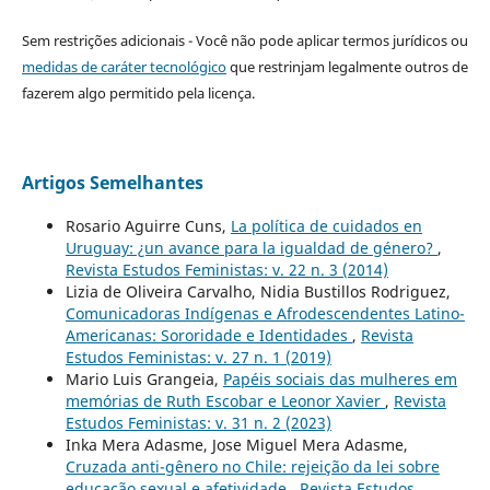
Sem restrições adicionais - Você não pode aplicar termos jurídicos ou
medidas de caráter tecnológico
que restrinjam legalmente outros de
fazerem algo permitido pela licença.
Artigos Semelhantes
Rosario Aguirre Cuns,
La política de cuidados en
Uruguay: ¿un avance para la igualdad de género?
,
Revista Estudos Feministas: v. 22 n. 3 (2014)
Lizia de Oliveira Carvalho, Nidia Bustillos Rodriguez,
Comunicadoras Indígenas e Afrodescendentes Latino-
Americanas: Sororidade e Identidades
,
Revista
Estudos Feministas: v. 27 n. 1 (2019)
Mario Luis Grangeia,
Papéis sociais das mulheres em
memórias de Ruth Escobar e Leonor Xavier
,
Revista
Estudos Feministas: v. 31 n. 2 (2023)
Inka Mera Adasme, Jose Miguel Mera Adasme,
Cruzada anti-gênero no Chile: rejeição da lei sobre
educação sexual e afetividade
,
Revista Estudos