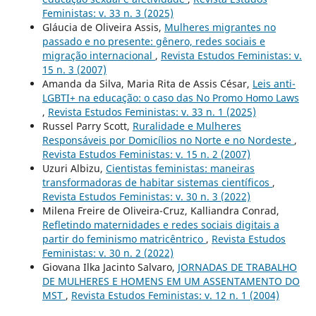
Feministas: v. 33 n. 3 (2025)
Gláucia de Oliveira Assis,
Mulheres migrantes no
passado e no presente: gênero, redes sociais e
migração internacional
,
Revista Estudos Feministas: v.
15 n. 3 (2007)
Amanda da Silva, Maria Rita de Assis César,
Leis anti-
LGBTI+ na educação: o caso das No Promo Homo Laws
,
Revista Estudos Feministas: v. 33 n. 1 (2025)
Russel Parry Scott,
Ruralidade e Mulheres
Responsáveis por Domicílios no Norte e no Nordeste
,
Revista Estudos Feministas: v. 15 n. 2 (2007)
Uzuri Albizu,
Cientistas feministas: maneiras
transformadoras de habitar sistemas científicos
,
Revista Estudos Feministas: v. 30 n. 3 (2022)
Milena Freire de Oliveira-Cruz, Kalliandra Conrad,
Refletindo maternidades e redes sociais digitais a
partir do feminismo matricêntrico
,
Revista Estudos
Feministas: v. 30 n. 2 (2022)
Giovana Ilka Jacinto Salvaro,
JORNADAS DE TRABALHO
DE MULHERES E HOMENS EM UM ASSENTAMENTO DO
MST
,
Revista Estudos Feministas: v. 12 n. 1 (2004)