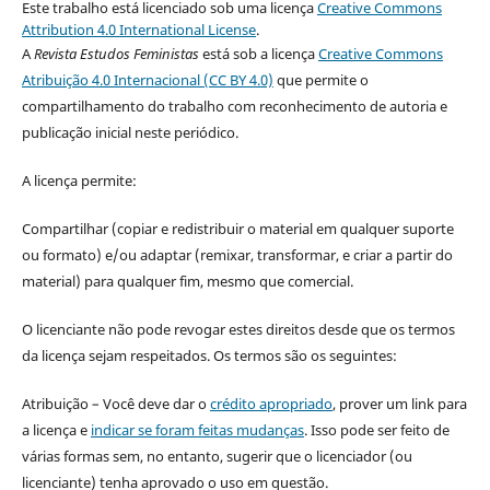
Este trabalho está licenciado sob uma licença
Creative Commons
Attribution 4.0 International License
.
A
Revista Estudos Feministas
está sob a licença
Creative Commons
Atribuição 4.0 Internacional (CC BY 4.0)
que permite o
compartilhamento do trabalho com reconhecimento de autoria e
publicação inicial neste periódico.
A licença permite:
Compartilhar (copiar e redistribuir o material em qualquer suporte
ou formato) e/ou adaptar (remixar, transformar, e criar a partir do
material) para qualquer fim, mesmo que comercial.
O licenciante não pode revogar estes direitos desde que os termos
da licença sejam respeitados. Os termos são os seguintes:
Atribuição – Você deve dar o
crédito apropriado
, prover um link para
a licença e
indicar se foram feitas mudanças
. Isso pode ser feito de
várias formas sem, no entanto, sugerir que o licenciador (ou
licenciante) tenha aprovado o uso em questão.