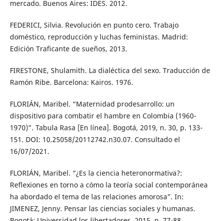
mercado. Buenos Aires: IDES. 2012.
FEDERICI, Silvia. Revolución en punto cero. Trabajo
doméstico, reproducción y luchas feministas. Madrid:
Edición Traficante de sueños, 2013.
FIRESTONE, Shulamith. La dialéctica del sexo. Traducción de
Ramón Ribe. Barcelona: Kairos. 1976.
FLORIÁN, Maribel. “Maternidad prodesarrollo: un
dispositivo para combatir el hambre en Colombia (1960-
1970)”. Tabula Rasa [En línea]. Bogotá, 2019, n. 30, p. 133-
151. DOI: 10.25058/20112742.n30.07. Consultado el
16/07/2021.
FLORIÁN, Maribel. “¿Es la ciencia heteronormativa?:
Reflexiones en torno a cómo la teoría social contemporánea
ha abordado el tema de las relaciones amorosa”. In:
JIMENEZ, Jenny. Pensar las ciencias sociales y humanas.
Bogotá: Universidad los libertadores, 2015. p. 77-88.