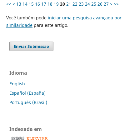
<<
<
13
14
15
16
17
18
19
20
21
22
23
24
25
26
27
>
>>
Você também pode
iniciar uma pesquisa avançada por
similaridade
para este artigo.
Enviar Submissão
Idioma
English
Español (España)
Português (Brasil)
Indexada em