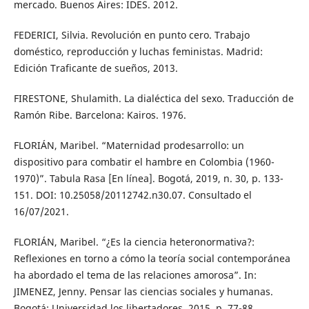
mercado. Buenos Aires: IDES. 2012.
FEDERICI, Silvia. Revolución en punto cero. Trabajo
doméstico, reproducción y luchas feministas. Madrid:
Edición Traficante de sueños, 2013.
FIRESTONE, Shulamith. La dialéctica del sexo. Traducción de
Ramón Ribe. Barcelona: Kairos. 1976.
FLORIÁN, Maribel. “Maternidad prodesarrollo: un
dispositivo para combatir el hambre en Colombia (1960-
1970)”. Tabula Rasa [En línea]. Bogotá, 2019, n. 30, p. 133-
151. DOI: 10.25058/20112742.n30.07. Consultado el
16/07/2021.
FLORIÁN, Maribel. “¿Es la ciencia heteronormativa?:
Reflexiones en torno a cómo la teoría social contemporánea
ha abordado el tema de las relaciones amorosa”. In:
JIMENEZ, Jenny. Pensar las ciencias sociales y humanas.
Bogotá: Universidad los libertadores, 2015. p. 77-88.