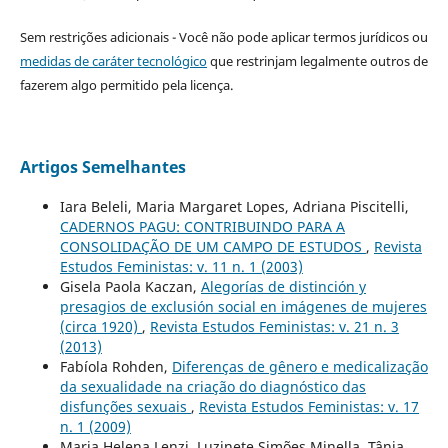
Sem restrições adicionais - Você não pode aplicar termos jurídicos ou
medidas de caráter tecnológico
que restrinjam legalmente outros de
fazerem algo permitido pela licença.
Artigos Semelhantes
Iara Beleli, Maria Margaret Lopes, Adriana Piscitelli,
CADERNOS PAGU: CONTRIBUINDO PARA A
CONSOLIDAÇÃO DE UM CAMPO DE ESTUDOS
,
Revista
Estudos Feministas: v. 11 n. 1 (2003)
Gisela Paola Kaczan,
Alegorías de distinción y
presagios de exclusión social en imágenes de mujeres
(circa 1920)
,
Revista Estudos Feministas: v. 21 n. 3
(2013)
Fabíola Rohden,
Diferenças de gênero e medicalização
da sexualidade na criação do diagnóstico das
disfunções sexuais
,
Revista Estudos Feministas: v. 17
n. 1 (2009)
Maria Helena Lenzi, Luzinete Simões Minella, Tânia