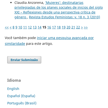
Claudia Anzorena,
‘Mujeres’: destinatarias
privilegiadas de los planes sociales de inicios del siglo
XXI – Reflexiones desde una perspectiva crítica de
género
,
Revista Estudos Feministas: v. 18 n. 3 (2010)
<<
<
8
9
10
11
12
13
14
15
16
17
18
19
20
21
22
>
>>
Você também pode
iniciar uma pesquisa avançada por
similaridade
para este artigo.
Enviar Submissão
Idioma
English
Español (España)
Português (Brasil)