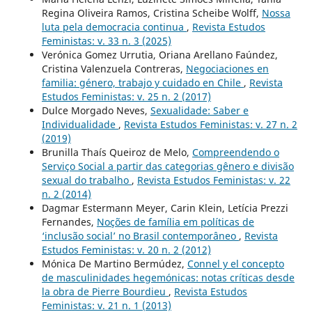
Regina Oliveira Ramos, Cristina Scheibe Wolff,
Nossa
luta pela democracia continua
,
Revista Estudos
Feministas: v. 33 n. 3 (2025)
Verónica Gomez Urrutia, Oriana Arellano Faúndez,
Cristina Valenzuela Contreras,
Negociaciones en
familia: género, trabajo y cuidado en Chile
,
Revista
Estudos Feministas: v. 25 n. 2 (2017)
Dulce Morgado Neves,
Sexualidade: Saber e
Individualidade
,
Revista Estudos Feministas: v. 27 n. 2
(2019)
Brunilla Thaís Queiroz de Melo,
Compreendendo o
Serviço Social a partir das categorias gênero e divisão
sexual do trabalho
,
Revista Estudos Feministas: v. 22
n. 2 (2014)
Dagmar Estermann Meyer, Carin Klein, Letícia Prezzi
Fernandes,
Noções de família em políticas de
‘inclusão social’ no Brasil contemporâneo
,
Revista
Estudos Feministas: v. 20 n. 2 (2012)
Mónica De Martino Bermúdez,
Connel y el concepto
de masculinidades hegemónicas: notas críticas desde
la obra de Pierre Bourdieu
,
Revista Estudos
Feministas: v. 21 n. 1 (2013)