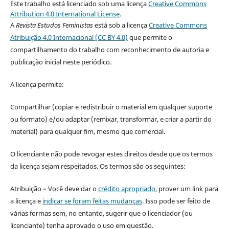
Este trabalho está licenciado sob uma licença
Creative Commons
Attribution 4.0 International License
.
A
Revista Estudos Feministas
está sob a licença
Creative Commons
Atribuição 4.0 Internacional (CC BY 4.0)
que permite o
compartilhamento do trabalho com reconhecimento de autoria e
publicação inicial neste periódico.
A licença permite:
Compartilhar (copiar e redistribuir o material em qualquer suporte
ou formato) e/ou adaptar (remixar, transformar, e criar a partir do
material) para qualquer fim, mesmo que comercial.
O licenciante não pode revogar estes direitos desde que os termos
da licença sejam respeitados. Os termos são os seguintes:
Atribuição – Você deve dar o
crédito apropriado
, prover um link para
a licença e
indicar se foram feitas mudanças
. Isso pode ser feito de
várias formas sem, no entanto, sugerir que o licenciador (ou
licenciante) tenha aprovado o uso em questão.