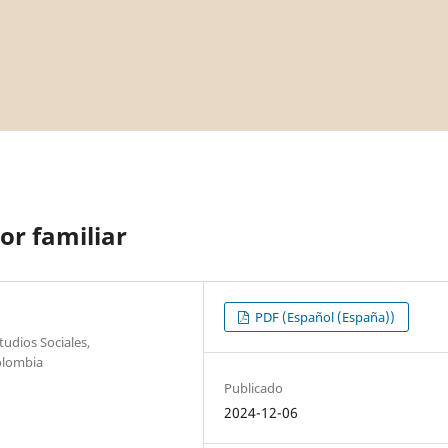
or familiar
PDF (Español (España))
udios Sociales,
olombia
Publicado
2024-12-06