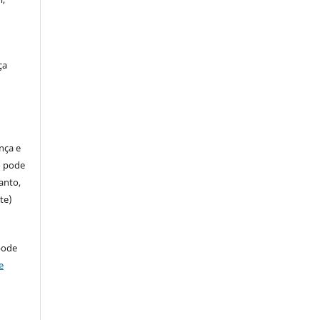
ça
ença e
so pode
anto,
te)
pode
e