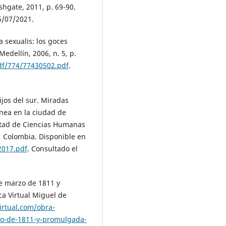
shgate, 2011, p. 69-90.
6/07/2021.
sexualis: los goces
Medellín, 2006, n. 5, p.
df/774/77430502.pdf
.
ijos del sur. Miradas
ánea en la ciudad de
ltad de Ciencias Humanas
, Colombia. Disponible en
2017.pdf
. Consultado el
e marzo de 1811 y
ca Virtual Miguel de
irtual.com/obra-
zo-de-1811-y-promulgada-