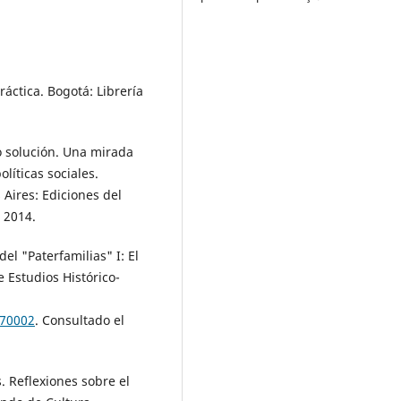
áctica. Bogotá: Librería
 solución. Una mirada
líticas sociales.
Aires: Ediciones del
, 2014.
l "Paterfamilias" I: El
e Estudios Histórico-
170002
. Consultado el
Reflexiones sobre el