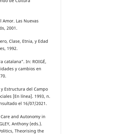
ondo de Cultura
el Amor. Las Nuevas
ós, 2001.
ro, Clase, Etnia, y Edad
es, 1992.
a catalana”. In: ROIGÉ,
nuidades y cambios en
-70.
s y Estructura del Campo
iales [En línea]. 1993, n.
onsultado el 16/07/2021.
e? Care and Autonomy in
GLEY, Anthony (eds.).
olitics, Theorising the