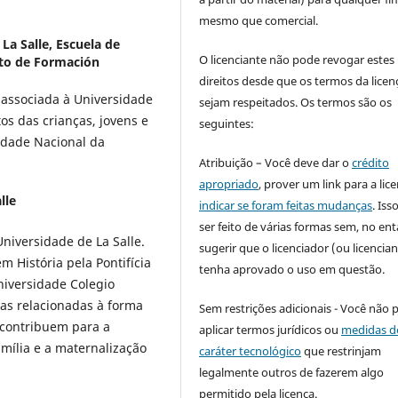
mesmo que comercial.
La Salle, Escuela de
O licenciante não pode revogar estes
to de Formación
direitos desde que os termos da licen
a associada à Universidade
sejam respeitados. Os termos são os
itos das crianças, jovens e
seguintes:
idade Nacional da
Atribuição – Você deve dar o
crédito
apropriado
, prover um link para a lic
lle
indicar se foram feitas mudanças
. Is
ser feito de várias formas sem, no ent
niversidade de La Salle.
sugerir que o licenciador (ou licencian
 História pela Pontifícia
tenha aprovado o uso em questão.
niversidade Colegio
as relacionadas à forma
Sem restrições adicionais - Você não 
 contribuem para a
aplicar termos jurídicos ou
medidas d
mília e a maternalização
caráter tecnológico
que restrinjam
legalmente outros de fazerem algo
permitido pela licença.