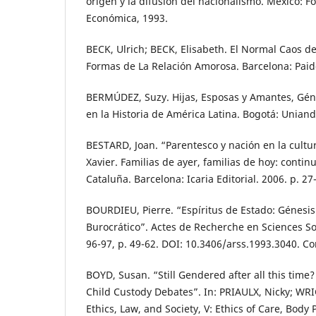
origen y la difusión del nacionalismo. México: F
Económica, 1993.
BECK, Ulrich; BECK, Elisabeth. El Normal Caos d
Formas de La Relación Amorosa. Barcelona: Paid
BERMÚDEZ, Suzy. Hijas, Esposas y Amantes, Géne
en la Historia de América Latina. Bogotá: Uniand
BESTARD, Joan. “Parentesco y nación en la cultur
Xavier. Familias de ayer, familias de hoy: conti
Cataluña. Barcelona: Icaria Editorial. 2006. p. 27
BOURDIEU, Pierre. “Espíritus de Estado: Génesi
Burocrático”. Actes de Recherche en Sciences Soc
96-97, p. 49-62. DOI: 10.3406/arss.1993.3040. C
BOYD, Susan. “Still Gendered after all this tim
Child Custody Debates”. In: PRIAULX, Nicky; WRI
Ethics, Law, and Society, V: Ethics of Care, Body P