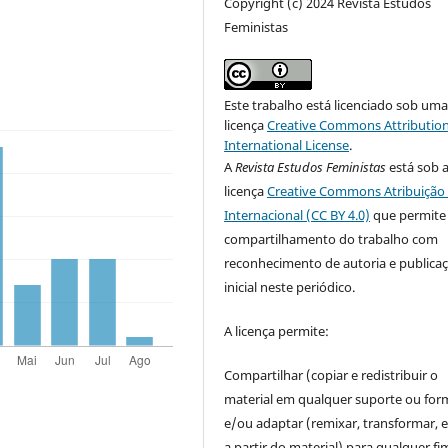
Copyright (c) 2024 Revista Estudos
Feministas
Este trabalho está licenciado sob um
licença
Creative Commons Attribution
International License
.
A
Revista Estudos Feministas
está sob 
licença
Creative Commons Atribuição 
Internacional (CC BY 4.0)
que permite
compartilhamento do trabalho com
reconhecimento de autoria e publica
inicial neste periódico.
A licença permite:
Compartilhar (copiar e redistribuir o
material em qualquer suporte ou for
e/ou adaptar (remixar, transformar, e 
a partir do material) para qualquer fi