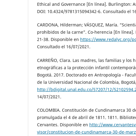
Ethical and Governance [En línea]. Burlington: A
DOI: 10.4324/9781315094342-6. Consultado el 1
CARDONA, Hilderman; VÁSQUEZ, María. “Scientia 
prohibidos de la carne”. Co-herencia [En línea]. 
21-38. Disponible en
https://www.redalyc.org/p
Consultado el 16/07/2021.
CARREÑO, Clara. Las madres, las familias y los h
etnográficas a la protección infantil contempor
Bogotá. 2017. Doctorado en Antropología - Facu
de la Universidad Nacional de Colombia, Bogotá
http://bdigital.unal.edu.co/57207/12/52102594.
14/07/2021.
COLOMBIA. Constitución de Cundinamarca 30 d
promulgada el 4 de abril de 1811. 1811. Bibliote
Cervantes. Disponible en
http://www.cervantesv
visor/constitucion-de-cundinamarca-30-de-mar