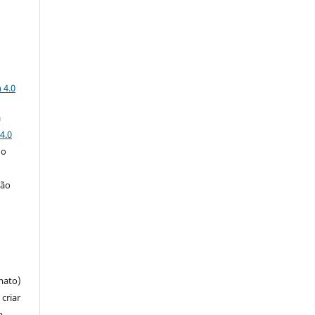
a
 4.0
a
4.0
 o
ção
mato)
criar
m,