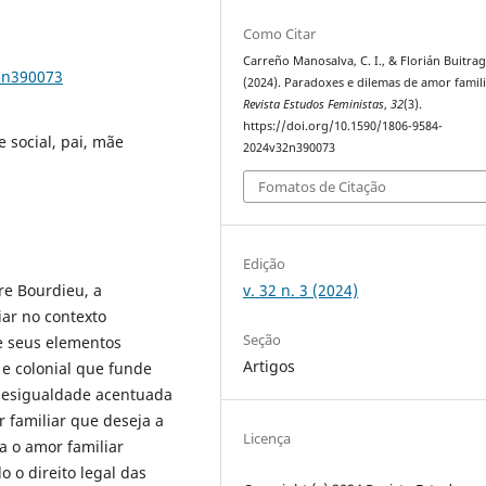
Como Citar
Carreño Manosalva, C. I., & Florián Buitrag
2n390073
(2024). Paradoxes e dilemas de amor famili
Revista Estudos Feministas
,
32
(3).
https://doi.org/10.1590/1806-9584-
 social, pai, mãe
2024v32n390073
Fomatos de Citação
Edição
v. 32 n. 3 (2024)
rre Bourdieu, a
iar no contexto
Seção
de seus elementos
Artigos
 e colonial que funde
 desigualdade acentuada
 familiar que deseja a
Licença
a o amor familiar
o o direito legal das