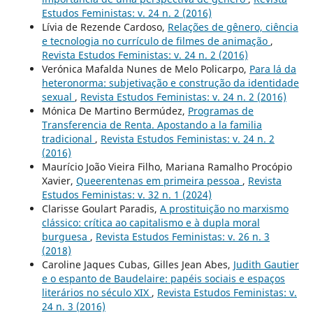
Estudos Feministas: v. 24 n. 2 (2016)
Lívia de Rezende Cardoso,
Relações de gênero, ciência
e tecnologia no currículo de filmes de animação
,
Revista Estudos Feministas: v. 24 n. 2 (2016)
Verónica Mafalda Nunes de Melo Policarpo,
Para lá da
heteronorma: subjetivação e construção da identidade
sexual
,
Revista Estudos Feministas: v. 24 n. 2 (2016)
Mónica De Martino Bermúdez,
Programas de
Transferencia de Renta. Apostando a la familia
tradicional
,
Revista Estudos Feministas: v. 24 n. 2
(2016)
Maurício João Vieira Filho, Mariana Ramalho Procópio
Xavier,
Queerentenas em primeira pessoa
,
Revista
Estudos Feministas: v. 32 n. 1 (2024)
Clarisse Goulart Paradis,
A prostituição no marxismo
clássico: crítica ao capitalismo e à dupla moral
burguesa
,
Revista Estudos Feministas: v. 26 n. 3
(2018)
Caroline Jaques Cubas, Gilles Jean Abes,
Judith Gautier
e o espanto de Baudelaire: papéis sociais e espaços
literários no século XIX
,
Revista Estudos Feministas: v.
24 n. 3 (2016)