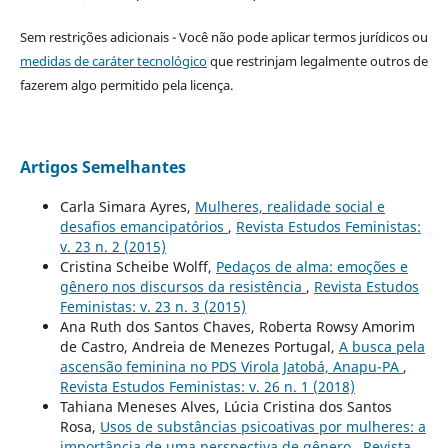
Sem restrições adicionais - Você não pode aplicar termos jurídicos ou
medidas de caráter tecnológico
que restrinjam legalmente outros de
fazerem algo permitido pela licença.
Artigos Semelhantes
Carla Simara Ayres,
Mulheres, realidade social e
desafios emancipatórios
,
Revista Estudos Feministas:
v. 23 n. 2 (2015)
Cristina Scheibe Wolff,
Pedaços de alma: emoções e
gênero nos discursos da resistência
,
Revista Estudos
Feministas: v. 23 n. 3 (2015)
Ana Ruth dos Santos Chaves, Roberta Rowsy Amorim
de Castro, Andreia de Menezes Portugal,
A busca pela
ascensão feminina no PDS Virola Jatobá, Anapu-PA
,
Revista Estudos Feministas: v. 26 n. 1 (2018)
Tahiana Meneses Alves, Lúcia Cristina dos Santos
Rosa,
Usos de substâncias psicoativas por mulheres: a
importância de uma perspectiva de gênero
,
Revista