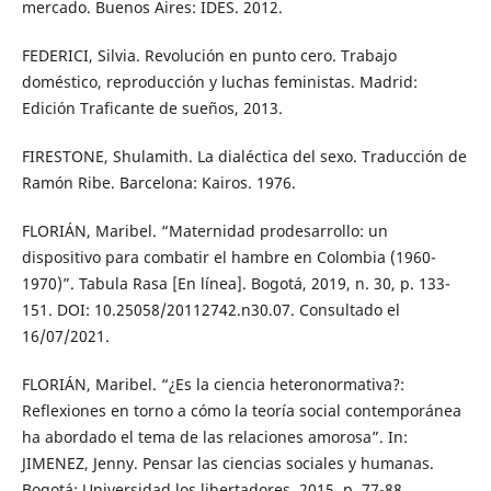
mercado. Buenos Aires: IDES. 2012.
FEDERICI, Silvia. Revolución en punto cero. Trabajo
doméstico, reproducción y luchas feministas. Madrid:
Edición Traficante de sueños, 2013.
FIRESTONE, Shulamith. La dialéctica del sexo. Traducción de
Ramón Ribe. Barcelona: Kairos. 1976.
FLORIÁN, Maribel. “Maternidad prodesarrollo: un
dispositivo para combatir el hambre en Colombia (1960-
1970)”. Tabula Rasa [En línea]. Bogotá, 2019, n. 30, p. 133-
151. DOI: 10.25058/20112742.n30.07. Consultado el
16/07/2021.
FLORIÁN, Maribel. “¿Es la ciencia heteronormativa?:
Reflexiones en torno a cómo la teoría social contemporánea
ha abordado el tema de las relaciones amorosa”. In:
JIMENEZ, Jenny. Pensar las ciencias sociales y humanas.
Bogotá: Universidad los libertadores, 2015. p. 77-88.