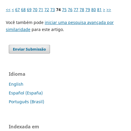
<<
<
67
68
69
70
71
72
73
74
75
76
77
78
79
80
81
>
>>
Você também pode
iniciar uma pesquisa avançada por
similaridade
para este artigo.
Enviar Submissão
Idioma
English
Español (España)
Português (Brasil)
Indexada em