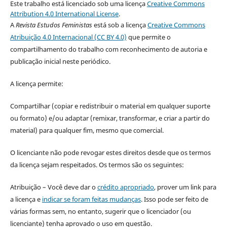
Este trabalho está licenciado sob uma licença
Creative Commons
Attribution 4.0 International License
.
A
Revista Estudos Feministas
está sob a licença
Creative Commons
Atribuição 4.0 Internacional (CC BY 4.0)
que permite o
compartilhamento do trabalho com reconhecimento de autoria e
publicação inicial neste periódico.
A licença permite:
Compartilhar (copiar e redistribuir o material em qualquer suporte
ou formato) e/ou adaptar (remixar, transformar, e criar a partir do
material) para qualquer fim, mesmo que comercial.
O licenciante não pode revogar estes direitos desde que os termos
da licença sejam respeitados. Os termos são os seguintes:
Atribuição – Você deve dar o
crédito apropriado
, prover um link para
a licença e
indicar se foram feitas mudanças
. Isso pode ser feito de
várias formas sem, no entanto, sugerir que o licenciador (ou
licenciante) tenha aprovado o uso em questão.