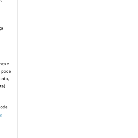
ça
ença e
so pode
anto,
te)
pode
e