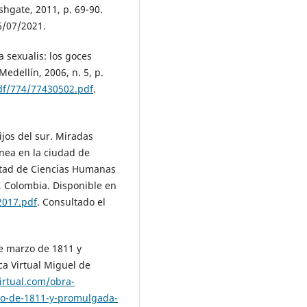
shgate, 2011, p. 69-90.
6/07/2021.
sexualis: los goces
Medellín, 2006, n. 5, p.
df/774/77430502.pdf
.
ijos del sur. Miradas
ánea en la ciudad de
ltad de Ciencias Humanas
, Colombia. Disponible en
2017.pdf
. Consultado el
e marzo de 1811 y
ca Virtual Miguel de
irtual.com/obra-
zo-de-1811-y-promulgada-