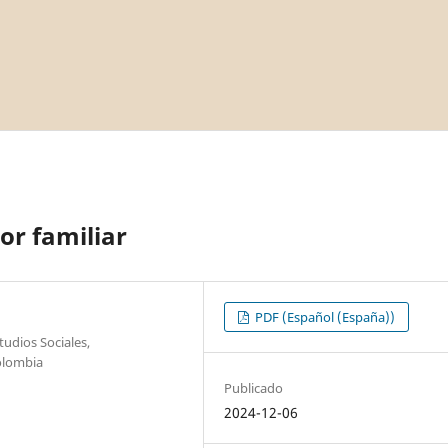
or familiar
PDF (Español (España))
udios Sociales,
olombia
Publicado
2024-12-06