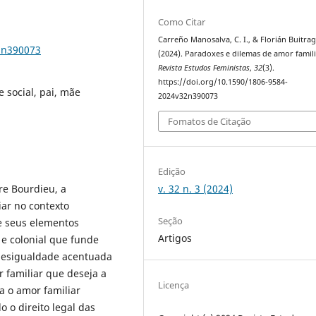
Como Citar
Carreño Manosalva, C. I., & Florián Buitrag
2n390073
(2024). Paradoxes e dilemas de amor famili
Revista Estudos Feministas
,
32
(3).
https://doi.org/10.1590/1806-9584-
 social, pai, mãe
2024v32n390073
Fomatos de Citação
Edição
v. 32 n. 3 (2024)
rre Bourdieu, a
iar no contexto
Seção
de seus elementos
Artigos
 e colonial que funde
 desigualdade acentuada
 familiar que deseja a
Licença
a o amor familiar
o o direito legal das