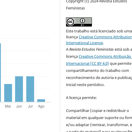
Copyright (c) 2024 Revista Estudos
Feministas
Este trabalho está licenciado sob um
licença
Creative Commons Attribution
International License
.
A
Revista Estudos Feministas
está sob 
licença
Creative Commons Atribuição 
Internacional (CC BY 4.0)
que permite
compartilhamento do trabalho com
reconhecimento de autoria e publica
inicial neste periódico.
A licença permite:
Compartilhar (copiar e redistribuir o
material em qualquer suporte ou for
e/ou adaptar (remixar, transformar, e 
a partir do material) para qualquer fi