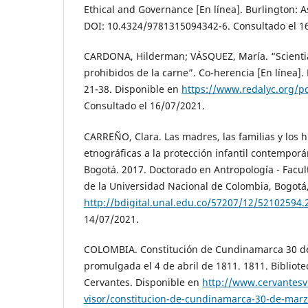
Ethical and Governance [En línea]. Burlington: A
DOI: 10.4324/9781315094342-6. Consultado el 1
CARDONA, Hilderman; VÁSQUEZ, María. “Scientia 
prohibidos de la carne”. Co-herencia [En línea]. 
21-38. Disponible en
https://www.redalyc.org/p
Consultado el 16/07/2021.
CARREÑO, Clara. Las madres, las familias y los h
etnográficas a la protección infantil contempor
Bogotá. 2017. Doctorado en Antropología - Facu
de la Universidad Nacional de Colombia, Bogotá
http://bdigital.unal.edu.co/57207/12/52102594.
14/07/2021.
COLOMBIA. Constitución de Cundinamarca 30 d
promulgada el 4 de abril de 1811. 1811. Bibliote
Cervantes. Disponible en
http://www.cervantesv
visor/constitucion-de-cundinamarca-30-de-mar