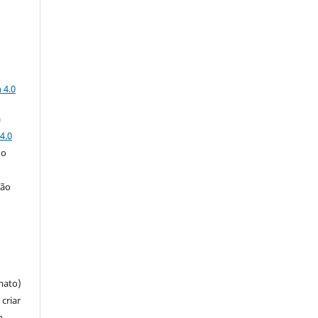
a
 4.0
a
4.0
 o
ção
mato)
criar
m,