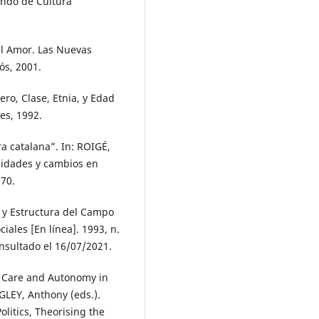
ondo de Cultura
el Amor. Las Nuevas
ós, 2001.
ro, Clase, Etnia, y Edad
es, 1992.
a catalana”. In: ROIGÉ,
nuidades y cambios en
-70.
s y Estructura del Campo
iales [En línea]. 1993, n.
onsultado el 16/07/2021.
e? Care and Autonomy in
GLEY, Anthony (eds.).
olitics, Theorising the