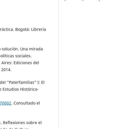
áctica. Bogotá: Librería
 solución. Una mirada
líticas sociales.
Aires: Ediciones del
, 2014.
l "Paterfamilias" I: El
e Estudios Histórico-
170002
. Consultado el
Reflexiones sobre el