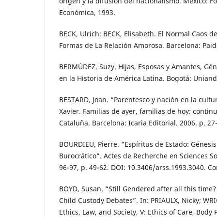
origen y la difusión del nacionalismo. México: F
Económica, 1993.
BECK, Ulrich; BECK, Elisabeth. El Normal Caos d
Formas de La Relación Amorosa. Barcelona: Paid
BERMÚDEZ, Suzy. Hijas, Esposas y Amantes, Géne
en la Historia de América Latina. Bogotá: Uniand
BESTARD, Joan. “Parentesco y nación en la cultur
Xavier. Familias de ayer, familias de hoy: conti
Cataluña. Barcelona: Icaria Editorial. 2006. p. 27
BOURDIEU, Pierre. “Espíritus de Estado: Génesi
Burocrático”. Actes de Recherche en Sciences Soc
96-97, p. 49-62. DOI: 10.3406/arss.1993.3040. C
BOYD, Susan. “Still Gendered after all this tim
Child Custody Debates”. In: PRIAULX, Nicky; WRI
Ethics, Law, and Society, V: Ethics of Care, Body P