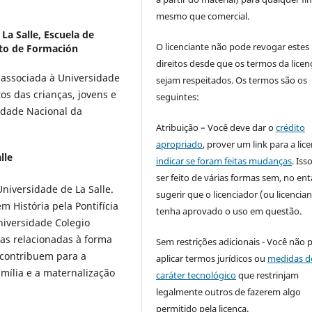
mesmo que comercial.
La Salle, Escuela de
O licenciante não pode revogar estes
to de Formación
direitos desde que os termos da licen
a associada à Universidade
sejam respeitados. Os termos são os
itos das crianças, jovens e
seguintes:
idade Nacional da
Atribuição – Você deve dar o
crédito
apropriado
, prover um link para a lic
lle
indicar se foram feitas mudanças
. Is
ser feito de várias formas sem, no ent
niversidade de La Salle.
sugerir que o licenciador (ou licencian
 História pela Pontifícia
tenha aprovado o uso em questão.
niversidade Colegio
as relacionadas à forma
Sem restrições adicionais - Você não 
 contribuem para a
aplicar termos jurídicos ou
medidas d
mília e a maternalização
caráter tecnológico
que restrinjam
legalmente outros de fazerem algo
permitido pela licença.