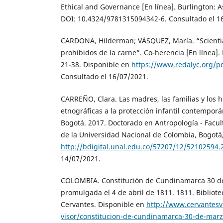
Ethical and Governance [En línea]. Burlington: A
DOI: 10.4324/9781315094342-6. Consultado el 1
CARDONA, Hilderman; VÁSQUEZ, María. “Scientia 
prohibidos de la carne”. Co-herencia [En línea]. 
21-38. Disponible en
https://www.redalyc.org/p
Consultado el 16/07/2021.
CARREÑO, Clara. Las madres, las familias y los h
etnográficas a la protección infantil contempor
Bogotá. 2017. Doctorado en Antropología - Facu
de la Universidad Nacional de Colombia, Bogotá
http://bdigital.unal.edu.co/57207/12/52102594.
14/07/2021.
COLOMBIA. Constitución de Cundinamarca 30 d
promulgada el 4 de abril de 1811. 1811. Bibliote
Cervantes. Disponible en
http://www.cervantesv
visor/constitucion-de-cundinamarca-30-de-mar