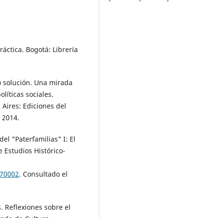
áctica. Bogotá: Librería
 solución. Una mirada
líticas sociales.
Aires: Ediciones del
, 2014.
l "Paterfamilias" I: El
e Estudios Histórico-
170002
. Consultado el
Reflexiones sobre el