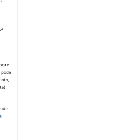
ça
ença e
so pode
anto,
te)
pode
e