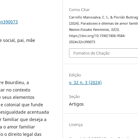
Como Citar
Carreño Manosalva, C. I., & Florián Buitrag
2n390073
(2024). Paradoxes e dilemas de amor famili
Revista Estudos Feministas
,
32
(3).
https://doi.org/10.1590/1806-9584-
 social, pai, mãe
2024v32n390073
Fomatos de Citação
Edição
v. 32 n. 3 (2024)
rre Bourdieu, a
iar no contexto
Seção
de seus elementos
Artigos
 e colonial que funde
 desigualdade acentuada
 familiar que deseja a
Licença
a o amor familiar
o o direito legal das