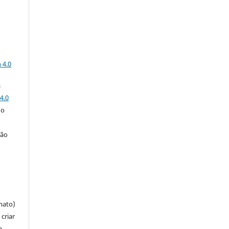
a
 4.0
a
4.0
 o
ção
mato)
criar
m,