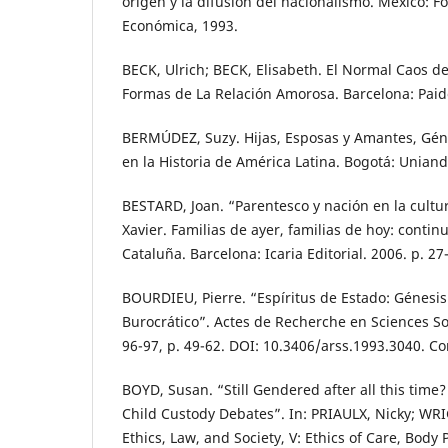
origen y la difusión del nacionalismo. México: F
Económica, 1993.
BECK, Ulrich; BECK, Elisabeth. El Normal Caos d
Formas de La Relación Amorosa. Barcelona: Paid
BERMÚDEZ, Suzy. Hijas, Esposas y Amantes, Géne
en la Historia de América Latina. Bogotá: Uniand
BESTARD, Joan. “Parentesco y nación en la cultur
Xavier. Familias de ayer, familias de hoy: conti
Cataluña. Barcelona: Icaria Editorial. 2006. p. 27
BOURDIEU, Pierre. “Espíritus de Estado: Génesi
Burocrático”. Actes de Recherche en Sciences Soc
96-97, p. 49-62. DOI: 10.3406/arss.1993.3040. C
BOYD, Susan. “Still Gendered after all this tim
Child Custody Debates”. In: PRIAULX, Nicky; WRI
Ethics, Law, and Society, V: Ethics of Care, Body P