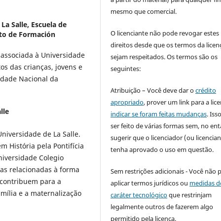
mesmo que comercial.
La Salle, Escuela de
O licenciante não pode revogar estes
to de Formación
direitos desde que os termos da licen
a associada à Universidade
sejam respeitados. Os termos são os
itos das crianças, jovens e
seguintes:
idade Nacional da
Atribuição – Você deve dar o
crédito
apropriado
, prover um link para a lic
lle
indicar se foram feitas mudanças
. Is
ser feito de várias formas sem, no ent
niversidade de La Salle.
sugerir que o licenciador (ou licencian
 História pela Pontifícia
tenha aprovado o uso em questão.
niversidade Colegio
as relacionadas à forma
Sem restrições adicionais - Você não 
 contribuem para a
aplicar termos jurídicos ou
medidas d
mília e a maternalização
caráter tecnológico
que restrinjam
legalmente outros de fazerem algo
permitido pela licença.