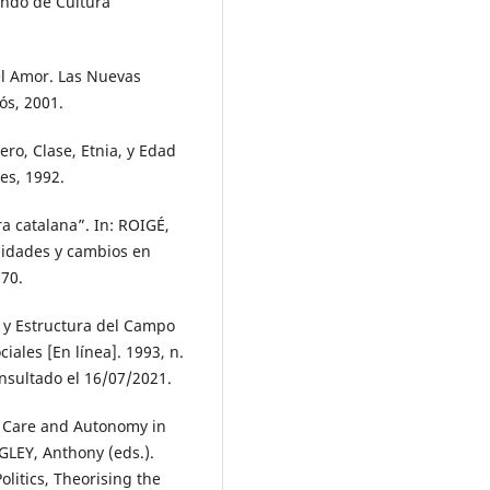
ondo de Cultura
el Amor. Las Nuevas
ós, 2001.
ro, Clase, Etnia, y Edad
es, 1992.
a catalana”. In: ROIGÉ,
nuidades y cambios en
-70.
s y Estructura del Campo
iales [En línea]. 1993, n.
onsultado el 16/07/2021.
e? Care and Autonomy in
GLEY, Anthony (eds.).
olitics, Theorising the