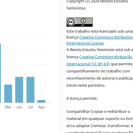
Copyright (c) 2024 Revista Estudos
Feministas
Este trabalho está licenciado sob um
licença
Creative Commons Attribution
International License
.
A
Revista Estudos Feministas
está sob 
licença
Creative Commons Atribuição 
Internacional (CC BY 4.0)
que permite
compartilhamento do trabalho com
reconhecimento de autoria e publica
inicial neste periódico.
A licença permite:
Compartilhar (copiar e redistribuir o
material em qualquer suporte ou for
e/ou adaptar (remixar, transformar, e 
a partir do material) para qualquer fi