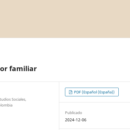
or familiar
PDF (Español (España))
udios Sociales,
olombia
Publicado
2024-12-06