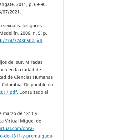
shgate, 2011, p. 69-90.
6/07/2021.
sexualis: los goces
Medellín, 2006, n. 5, p.
df/774/77430502.pdf
.
ijos del sur. Miradas
ánea en la ciudad de
ltad de Ciencias Humanas
, Colombia. Disponible en
2017.pdf
. Consultado el
e marzo de 1811 y
ca Virtual Miguel de
irtual.com/obra-
zo-de-1811-y-promulgada-