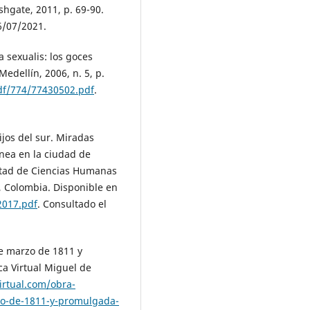
shgate, 2011, p. 69-90.
6/07/2021.
sexualis: los goces
Medellín, 2006, n. 5, p.
df/774/77430502.pdf
.
ijos del sur. Miradas
ánea en la ciudad de
ltad de Ciencias Humanas
, Colombia. Disponible en
2017.pdf
. Consultado el
e marzo de 1811 y
ca Virtual Miguel de
irtual.com/obra-
zo-de-1811-y-promulgada-