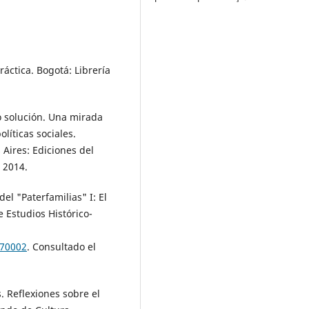
áctica. Bogotá: Librería
 solución. Una mirada
líticas sociales.
Aires: Ediciones del
, 2014.
l "Paterfamilias" I: El
e Estudios Histórico-
170002
. Consultado el
Reflexiones sobre el