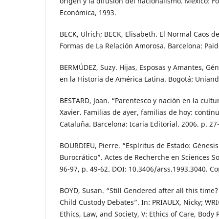
origen y la difusión del nacionalismo. México: F
Económica, 1993.
BECK, Ulrich; BECK, Elisabeth. El Normal Caos d
Formas de La Relación Amorosa. Barcelona: Paid
BERMÚDEZ, Suzy. Hijas, Esposas y Amantes, Géne
en la Historia de América Latina. Bogotá: Uniand
BESTARD, Joan. “Parentesco y nación en la cultur
Xavier. Familias de ayer, familias de hoy: conti
Cataluña. Barcelona: Icaria Editorial. 2006. p. 27
BOURDIEU, Pierre. “Espíritus de Estado: Génesi
Burocrático”. Actes de Recherche en Sciences Soc
96-97, p. 49-62. DOI: 10.3406/arss.1993.3040. C
BOYD, Susan. “Still Gendered after all this tim
Child Custody Debates”. In: PRIAULX, Nicky; WRI
Ethics, Law, and Society, V: Ethics of Care, Body P