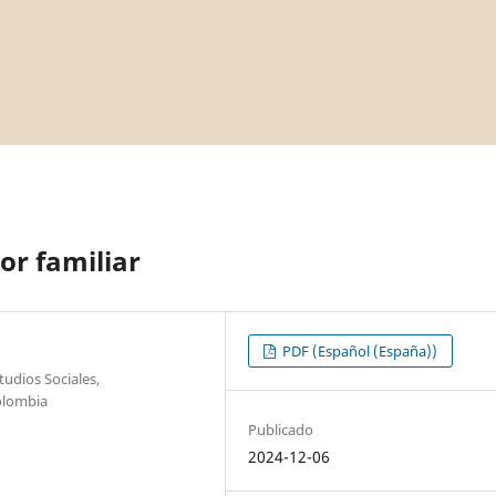
or familiar
PDF (Español (España))
udios Sociales,
olombia
Publicado
2024-12-06