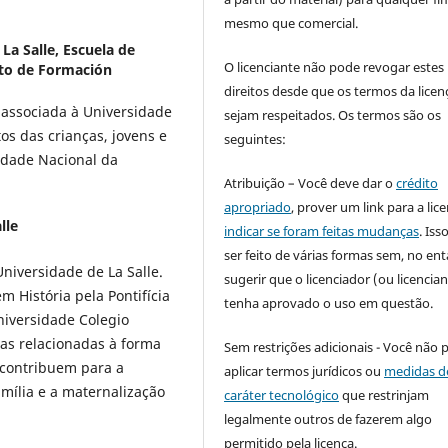
mesmo que comercial.
La Salle, Escuela de
O licenciante não pode revogar estes
to de Formación
direitos desde que os termos da licen
a associada à Universidade
sejam respeitados. Os termos são os
itos das crianças, jovens e
seguintes:
idade Nacional da
Atribuição – Você deve dar o
crédito
apropriado
, prover um link para a lic
lle
indicar se foram feitas mudanças
. Is
ser feito de várias formas sem, no ent
niversidade de La Salle.
sugerir que o licenciador (ou licencian
 História pela Pontifícia
tenha aprovado o uso em questão.
niversidade Colegio
as relacionadas à forma
Sem restrições adicionais - Você não 
 contribuem para a
aplicar termos jurídicos ou
medidas d
mília e a maternalização
caráter tecnológico
que restrinjam
legalmente outros de fazerem algo
permitido pela licença.