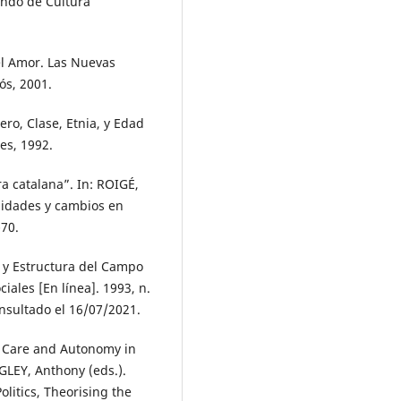
ondo de Cultura
el Amor. Las Nuevas
ós, 2001.
ro, Clase, Etnia, y Edad
es, 1992.
a catalana”. In: ROIGÉ,
nuidades y cambios en
-70.
s y Estructura del Campo
iales [En línea]. 1993, n.
onsultado el 16/07/2021.
e? Care and Autonomy in
GLEY, Anthony (eds.).
olitics, Theorising the