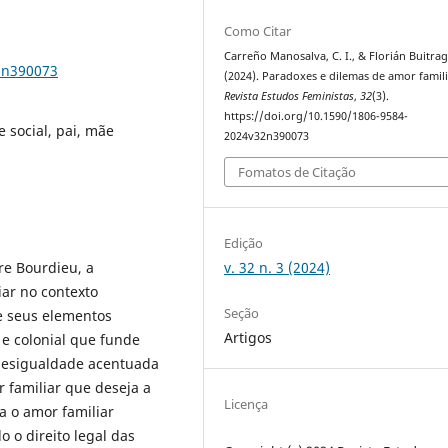
Como Citar
Carreño Manosalva, C. I., & Florián Buitrag
2n390073
(2024). Paradoxes e dilemas de amor famili
Revista Estudos Feministas
,
32
(3).
https://doi.org/10.1590/1806-9584-
 social, pai, mãe
2024v32n390073
Fomatos de Citação
Edição
v. 32 n. 3 (2024)
rre Bourdieu, a
iar no contexto
Seção
de seus elementos
Artigos
 e colonial que funde
 desigualdade acentuada
 familiar que deseja a
Licença
a o amor familiar
o o direito legal das