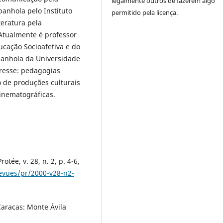
legalmente outros de fazerem algo
panhola pelo Instituto
permitido pela licença.
teratura pela
 Atualmente é professor
ação Socioafetiva e do
anhola da Universidade
eresse: pedagogias
so de produções culturais
inematográficas.
tée, v. 28, n. 2, p. 4-6,
revues/pr/2000-v28-n2-
Caracas: Monte Ávila