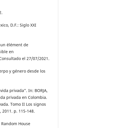
2.
co, D.F.: Siglo XXI
: un élément de
nible en
 Consultado el 27/07/2021.
erpo y género desde los
vida privada”. In: BORJA,
vida privada en Colombia.
vada. Tomo II Los signos
, 2011. p. 115-148.
á: Random House