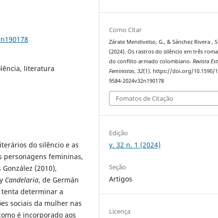
Como Citar
2n190178
Zárate Mendivelso, G., & Sánchez Rivera , S.
(2024). Os rastros do silêncio em três rom
do conflito armado colombiano.
Revista Es
lência, literatura
Feministas
,
32
(1). https://doi.org/10.1590/
9584-2024v32n190178
Fomatos de Citação
Edição
v. 32 n. 1 (2024)
iterários do silêncio e as
s personagens femininas,
Seção
 González (2010),
Artigos
 y
Candelaria
, de Germán
e tenta determinar a
ões sociais da mulher nas
Licença
como é incorporado aos