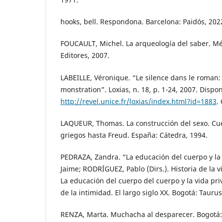
hooks, bell. Respondona. Barcelona: Paidós, 202
FOUCAULT, Michel. La arqueología del saber. Méxi
Editores, 2007.
LABEILLE, Véronique. “Le silence dans le roman
monstration”. Loxias, n. 18, p. 1-24, 2007. Dispo
http://revel.unice.fr/loxias/index.html?id=1883
.
LAQUEUR, Thomas. La construcción del sexo. Cu
griegos hasta Freud. España: Cátedra, 1994.
PEDRAZA, Zandra. “La educación del cuerpo y la 
Jaime; RODRÍGUEZ, Pablo (Dirs.). Historia de la 
La educación del cuerpo del cuerpo y la vida pri
de la intimidad. El largo siglo XX. Bogotá: Taurus
RENZA, Marta. Muchacha al desparecer. Bogot