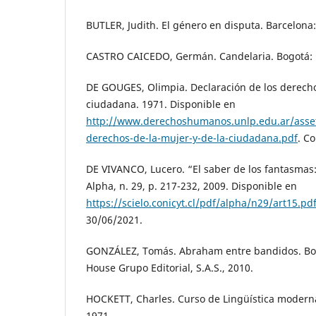
BUTLER, Judith. El género en disputa. Barcelona:
CASTRO CAICEDO, Germán. Candelaria. Bogotá: P
DE GOUGES, Olimpia. Declaración de los derecho
ciudadana. 1971. Disponible en
http://www.derechoshumanos.unlp.edu.ar/asset
derechos-de-la-mujer-y-de-la-ciudadana.pdf
. C
DE VIVANCO, Lucero. “El saber de los fantasmas: 
Alpha, n. 29, p. 217-232, 2009. Disponible en
https://scielo.conicyt.cl/pdf/alpha/n29/art15.pd
30/06/2021.
GONZÁLEZ, Tomás. Abraham entre bandidos. B
House Grupo Editorial, S.A.S., 2010.
HOCKETT, Charles. Curso de Lingüística modern
1971.