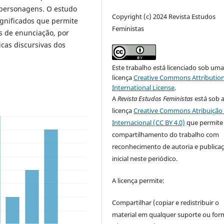
 personagens. O estudo
Copyright (c) 2024 Revista Estudos
ignificados que permite
Feministas
s de enunciação, por
cas discursivas dos
Este trabalho está licenciado sob um
licença
Creative Commons Attribution
International License
.
A
Revista Estudos Feministas
está sob 
licença
Creative Commons Atribuição 
Internacional (CC BY 4.0)
que permite
compartilhamento do trabalho com
reconhecimento de autoria e publica
inicial neste periódico.
A licença permite:
Compartilhar (copiar e redistribuir o
material em qualquer suporte ou for