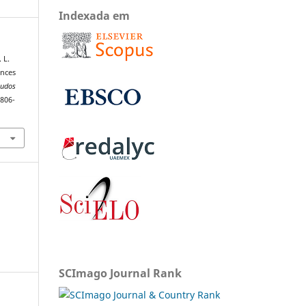
Indexada em
 L.
ances
tudos
1806-
SCImago Journal Rank