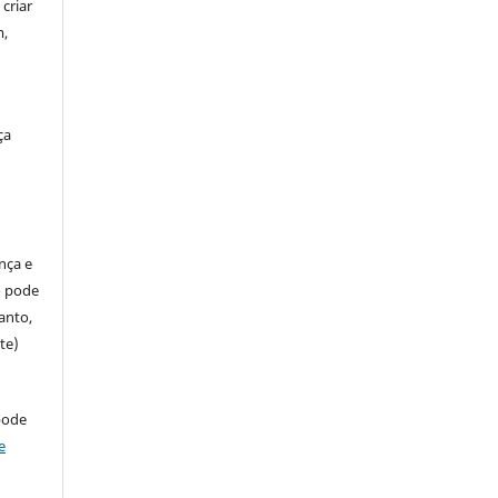
criar
m,
ça
ença e
so pode
anto,
te)
pode
e