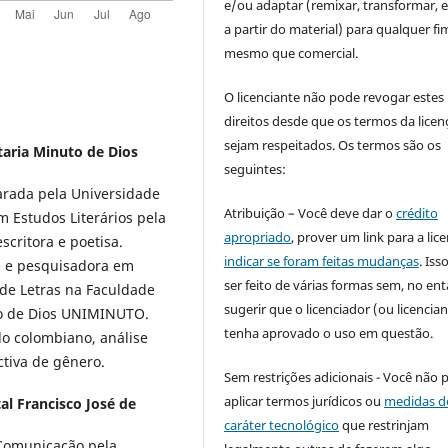
e/ou adaptar (remixar, transformar, e 
a partir do material) para qualquer fi
mesmo que comercial.
O licenciante não pode revogar estes
direitos desde que os termos da licen
sejam respeitados. Os termos são os
taria Minuto de Dios
seguintes:
parada pela Universidade
Atribuição – Você deve dar o
crédito
 Estudos Literários pela
apropriado
, prover um link para a lic
scritora e poetisa.
indicar se foram feitas mudanças
. Is
a e pesquisadora em
ser feito de várias formas sem, no ent
 de Letras na Faculdade
sugerir que o licenciador (ou licencian
to de Dios UNIMINUTO.
tenha aprovado o uso em questão.
do colombiano, análise
ctiva de gênero.
Sem restrições adicionais - Você não 
aplicar termos jurídicos ou
medidas d
tal Francisco José de
caráter tecnológico
que restrinjam
 Comunicação pela