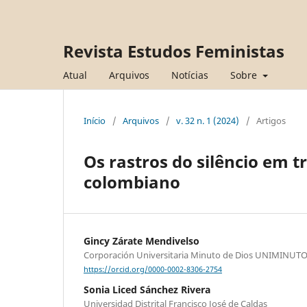
Revista Estudos Feministas
Atual
Arquivos
Notícias
Sobre
Início
/
Arquivos
/
v. 32 n. 1 (2024)
/
Artigos
Os rastros do silêncio em 
colombiano
Gincy Zárate Mendivelso
Corporación Universitaria Minuto de Dios UNIMINUT
https://orcid.org/0000-0002-8306-2754
Sonia Liced Sánchez Rivera
Universidad Distrital Francisco José de Caldas