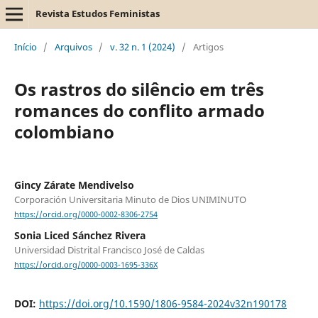
Revista Estudos Feministas
Início
/
Arquivos
/
v. 32 n. 1 (2024)
/
Artigos
Os rastros do silêncio em três
romances do conflito armado
colombiano
Gincy Zárate Mendivelso
Corporación Universitaria Minuto de Dios UNIMINUTO
https://orcid.org/0000-0002-8306-2754
Sonia Liced Sánchez Rivera
Universidad Distrital Francisco José de Caldas
https://orcid.org/0000-0003-1695-336X
DOI:
https://doi.org/10.1590/1806-9584-2024v32n190178