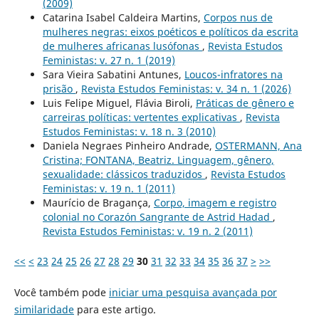
(2009)
Catarina Isabel Caldeira Martins,
Corpos nus de
mulheres negras: eixos poéticos e políticos da escrita
de mulheres africanas lusófonas
,
Revista Estudos
Feministas: v. 27 n. 1 (2019)
Sara Vieira Sabatini Antunes,
Loucos-infratores na
prisão
,
Revista Estudos Feministas: v. 34 n. 1 (2026)
Luis Felipe Miguel, Flávia Biroli,
Práticas de gênero e
carreiras políticas: vertentes explicativas
,
Revista
Estudos Feministas: v. 18 n. 3 (2010)
Daniela Negraes Pinheiro Andrade,
OSTERMANN, Ana
Cristina; FONTANA, Beatriz. Linguagem, gênero,
sexualidade: clássicos traduzidos
,
Revista Estudos
Feministas: v. 19 n. 1 (2011)
Maurício de Bragança,
Corpo, imagem e registro
colonial no Corazón Sangrante de Astrid Hadad
,
Revista Estudos Feministas: v. 19 n. 2 (2011)
<<
<
23
24
25
26
27
28
29
30
31
32
33
34
35
36
37
>
>>
Você também pode
iniciar uma pesquisa avançada por
similaridade
para este artigo.