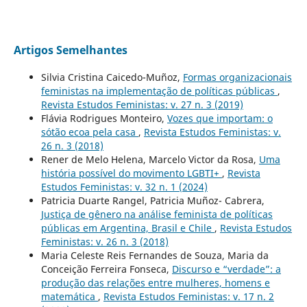
Artigos Semelhantes
Silvia Cristina Caicedo-Muñoz,
Formas organizacionais
feministas na implementação de políticas públicas
,
Revista Estudos Feministas: v. 27 n. 3 (2019)
Flávia Rodrigues Monteiro,
Vozes que importam: o
sótão ecoa pela casa
,
Revista Estudos Feministas: v.
26 n. 3 (2018)
Rener de Melo Helena, Marcelo Victor da Rosa,
Uma
história possível do movimento LGBTI+
,
Revista
Estudos Feministas: v. 32 n. 1 (2024)
Patricia Duarte Rangel, Patricia Muñoz- Cabrera,
Justiça de gênero na análise feminista de políticas
públicas em Argentina, Brasil e Chile
,
Revista Estudos
Feministas: v. 26 n. 3 (2018)
Maria Celeste Reis Fernandes de Souza, Maria da
Conceição Ferreira Fonseca,
Discurso e “verdade”: a
produção das relações entre mulheres, homens e
matemática
,
Revista Estudos Feministas: v. 17 n. 2