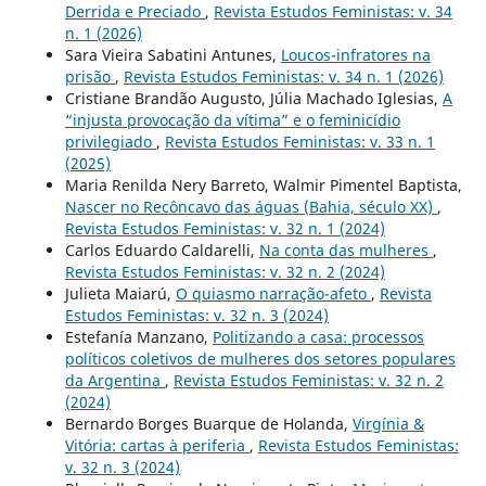
Derrida e Preciado
,
Revista Estudos Feministas: v. 34
n. 1 (2026)
Sara Vieira Sabatini Antunes,
Loucos-infratores na
prisão
,
Revista Estudos Feministas: v. 34 n. 1 (2026)
Cristiane Brandão Augusto, Júlia Machado Iglesias,
A
“injusta provocação da vítima” e o feminicídio
privilegiado
,
Revista Estudos Feministas: v. 33 n. 1
(2025)
Maria Renilda Nery Barreto, Walmir Pimentel Baptista,
Nascer no Recôncavo das águas (Bahia, século XX)
,
Revista Estudos Feministas: v. 32 n. 1 (2024)
Carlos Eduardo Caldarelli,
Na conta das mulheres
,
Revista Estudos Feministas: v. 32 n. 2 (2024)
Julieta Maiarú,
O quiasmo narração-afeto
,
Revista
Estudos Feministas: v. 32 n. 3 (2024)
Estefanía Manzano,
Politizando a casa: processos
políticos coletivos de mulheres dos setores populares
da Argentina
,
Revista Estudos Feministas: v. 32 n. 2
(2024)
Bernardo Borges Buarque de Holanda,
Virgínia &
Vitória: cartas à periferia
,
Revista Estudos Feministas:
v. 32 n. 3 (2024)