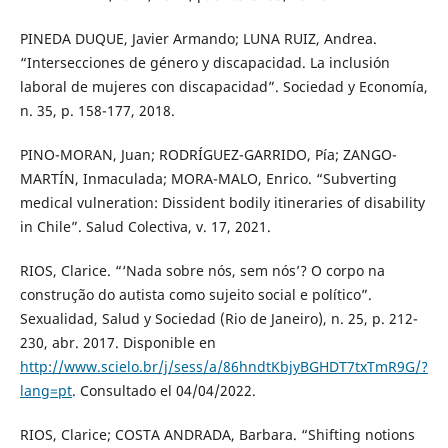
PINEDA DUQUE, Javier Armando; LUNA RUIZ, Andrea.
“Intersecciones de género y discapacidad. La inclusión
laboral de mujeres con discapacidad”. Sociedad y Economía,
n. 35, p. 158-177, 2018.
PINO-MORAN, Juan; RODRÍGUEZ-GARRIDO, Pía; ZANGO-
MARTÍN, Inmaculada; MORA-MALO, Enrico. “Subverting
medical vulneration: Dissident bodily itineraries of disability
in Chile”. Salud Colectiva, v. 17, 2021.
RIOS, Clarice. “‘Nada sobre nós, sem nós’? O corpo na
construção do autista como sujeito social e político”.
Sexualidad, Salud y Sociedad (Rio de Janeiro), n. 25, p. 212-
230, abr. 2017. Disponible en
http://www.scielo.br/j/sess/a/86hndtKbjyBGHDT7txTmR9G/?
lang=pt
. Consultado el 04/04/2022.
RIOS, Clarice; COSTA ANDRADA, Barbara. “Shifting notions