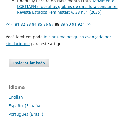
Rhanielly Pereira do Nascimento Pinto,
Movimento
LGBTIAPN+: desafios globais de uma luta constante
,
Revista Estudos Feministas: v. 33 n. 1 (2025)
<<
<
81
82
83
84
85
86
87
88
89
90
91
92
>
>>
Você também pode
iniciar uma pesquisa avançada por
similaridade
para este artigo.
Enviar Submissão
Idioma
English
Español (España)
Português (Brasil)