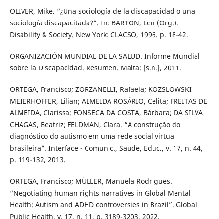
OLIVER, Mike. “¿Una sociología de la discapacidad o una
sociología discapacitada?”. In: BARTON, Len (Org.).
Disability & Society. New York: CLACSO, 1996. p. 18-42.
ORGANIZACIÓN MUNDIAL DE LA SALUD. Informe Mundial
sobre la Discapacidad. Resumen. Malta: [s.n.], 2011.
ORTEGA, Francisco; ZORZANELLI, Rafaela; KOZSLOWSKI
MEIERHOFFER, Lilian; ALMEIDA ROSÁRIO, Celita; FREITAS DE
ALMEIDA, Clarissa; FONSECA DA COSTA, Bárbara; DA SILVA
CHAGAS, Beatriz; FELDMAN, Clara. “A construção do
diagnóstico do autismo em uma rede social virtual
brasileira”. Interface - Comunic., Saude, Educ., v. 17, n. 44,
p. 119-132, 2013.
ORTEGA, Francisco; MÜLLER, Manuela Rodrigues.
“Negotiating human rights narratives in Global Mental
Health: Autism and ADHD controversies in Brazil”. Global
Public Health, v. 17, n. 11, p. 3189-3203, 2022.