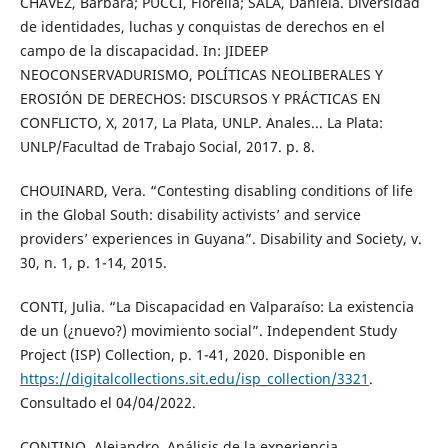
CHÁVEZ, Bárbara; PUCCI, Fiorella; SALA, Daniela. Diversidad
de identidades, luchas y conquistas de derechos en el
campo de la discapacidad. In: JIDEEP
NEOCONSERVADURISMO, POLÍTICAS NEOLIBERALES Y
EROSIÓN DE DERECHOS: DISCURSOS Y PRÁCTICAS EN
CONFLICTO, X, 2017, La Plata, UNLP. Anales... La Plata:
UNLP/Facultad de Trabajo Social, 2017. p. 8.
CHOUINARD, Vera. “Contesting disabling conditions of life
in the Global South: disability activists’ and service
providers’ experiences in Guyana”. Disability and Society, v.
30, n. 1, p. 1-14, 2015.
CONTI, Julia. “La Discapacidad en Valparaíso: La existencia
de un (¿nuevo?) movimiento social”. Independent Study
Project (ISP) Collection, p. 1-41, 2020. Disponible en
https://digitalcollections.sit.edu/isp_collection/3321
.
Consultado el 04/04/2022.
CONTINO, Alejandro. Análisis de la experiencia