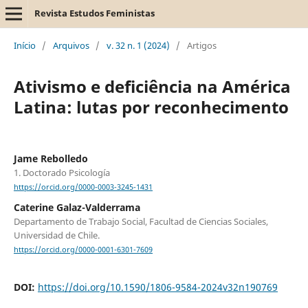
Revista Estudos Feministas
Início
/
Arquivos
/
v. 32 n. 1 (2024)
/
Artigos
Ativismo e deficiência na América
Latina: lutas por reconhecimento
Jame Rebolledo
1. Doctorado Psicología
https://orcid.org/0000-0003-3245-1431
Caterine Galaz-Valderrama
Departamento de Trabajo Social, Facultad de Ciencias Sociales,
Universidad de Chile.
https://orcid.org/0000-0001-6301-7609
DOI:
https://doi.org/10.1590/1806-9584-2024v32n190769