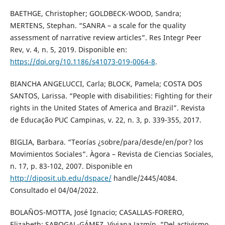
BAETHGE, Christopher; GOLDBECK-WOOD, Sandra;
MERTENS, Stephan. “SANRA – a scale for the quality
assessment of narrative review articles”. Res Integr Peer
Rev, v. 4, n. 5, 2019. Disponible en:
https://doi.org/10.1186/s41073-019-0064-8
.
BIANCHA ANGELUCCI, Carla; BLOCK, Pamela; COSTA DOS
SANTOS, Larissa. “People with disabilities: Fighting for their
rights in the United States of America and Brazil”. Revista
de Educação PUC Campinas, v. 22, n. 3, p. 339-355, 2017.
BIGLIA, Barbara. “Teorías ¿sobre/para/desde/en/por? los
Movimientos Sociales”. Àgora – Revista de Ciencias Sociales,
n. 17, p. 83-102, 2007. Disponible en
http://diposit.ub.edu/dspace/
handle/2445/4084.
Consultado el 04/04/2022.
BOLAÑOS-MOTTA, José Ignacio; CASALLAS-FORERO,
Elizabeth; SABOGAL-GÁMEZ, Viviana Jazmín. “Del activismo