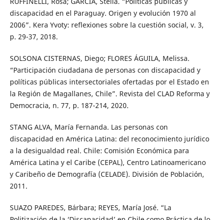
RUFFINELLI, Rosa; GARCÍA, Stella. “Políticas públicas y
discapacidad en el Paraguay. Origen y evolución 1970 al
2006”. Kera Yvoty: reflexiones sobre la cuestión social, v. 3,
p. 29-37, 2018.
SOLSONA CISTERNAS, Diego; FLORES ÁGUILA, Melissa.
“Participación ciudadana de personas con discapacidad y
políticas públicas intersectoriales ofertadas por el Estado en
la Región de Magallanes, Chile”. Revista del CLAD Reforma y
Democracia, n. 77, p. 187-214, 2020.
STANG ALVA, María Fernanda. Las personas con
discapacidad en América Latina: del reconocimiento jurídico
a la desigualdad real. Chile: Comisión Económica para
América Latina y el Caribe (CEPAL), Centro Latinoamericano
y Caribeño de Demografía (CELADE). División de Población,
2011.
SUAZO PAREDES, Bárbara; REYES, María José. “La
Politización de la ‘Discapacidad’ en Chile como Práctica de lo