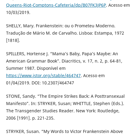
Queens-Riot-Comptons-Cafeteria/dp/B07FK3JP6P
. Acesso em
10/03/2019.
SHELLY, Mary. Frankenstein: ou o Prometeu Moderno.
Tradução de Mário M. de Carvalho. Lisboa: Estampa, 1972
[1818].
SPILLERS, Hortense J. “Mama’s Baby, Papa’s Maybe: An
American Grammar Book”. Diacritics, v. 17, n. 2, p. 64-81,
Summer 1987. Disponível em
https://www.jstor.org/stable/464747
. Acesso em
01/04/2019. DOI: 10.2307/464747
STONE, Sandy. “The Empire Strikes Back: A Posttransexual
Manifesto”. In: STRYKER, Susan; WHITTLE, Stephen (Eds.).
The Transgender Studies Reader. New York: Routledge,
2006 [1991]. p. 221-235.
STRYKER, Susan. “My Words to Victor Frankenstein Above