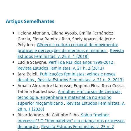
Artigos Semelhantes
Helena Altmann, Eliana Ayoub, Emília Fernández
Garcia, Elena Ramírez Rico, Soely Aparecida Jorge
Polydoro,
Gênero e cultura corporal de movimento:
práticas e percepções de meninas e meninos
,
Revista
Estudos Feministas: v. 26 n. 1 (2018)
Lucila Scavone,
Perfil da REF dos anos 1999-2012
,
Revista Estudos Feministas: v. 21 n. 2 (2013)
Iara Beleli,
Publicações feministas: velhos e novos
desafios
,
Revista Estudos Feministas: v. 21 n. 2 (2013)
Amalia Alexandre Uamusse, Eugenia Flora Rosa Cossa,
Tatiana Kouleshova,
A mulher em cursos de ciências,
tecnologia, engenharia e matemática no ensino
superior moçambicano
,
Revista Estudos Feministas: v.
28 n. 1 (2020)
Ricardo Andrade Coitinho Filho,
Sob o “melhor
interesse”! O “homoafetivo” e a criança nos processos
de adoção
,
Revista Estudos Feministas: v. 25 n. 2