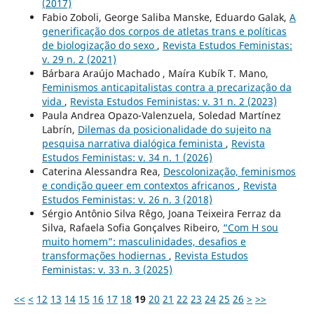
(2017)
Fabio Zoboli, George Saliba Manske, Eduardo Galak,
A
generificação dos corpos de atletas trans e políticas
de biologização do sexo
,
Revista Estudos Feministas:
v. 29 n. 2 (2021)
Bárbara Araújo Machado , Maíra Kubík T. Mano,
Feminismos anticapitalistas contra a precarização da
vida
,
Revista Estudos Feministas: v. 31 n. 2 (2023)
Paula Andrea Opazo-Valenzuela, Soledad Martínez
Labrín,
Dilemas da posicionalidade do sujeito na
pesquisa narrativa dialógica feminista
,
Revista
Estudos Feministas: v. 34 n. 1 (2026)
Caterina Alessandra Rea,
Descolonização, feminismos
e condição queer em contextos africanos
,
Revista
Estudos Feministas: v. 26 n. 3 (2018)
Sérgio Antônio Silva Rêgo, Joana Teixeira Ferraz da
Silva, Rafaela Sofia Gonçalves Ribeiro,
“Com H sou
muito homem”: masculinidades, desafios e
transformações hodiernas
,
Revista Estudos
Feministas: v. 33 n. 3 (2025)
<<
<
12
13
14
15
16
17
18
19
20
21
22
23
24
25
26
>
>>