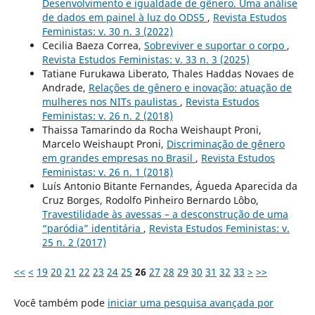
Desenvolvimento e igualdade de gênero. Uma análise
de dados em painel à luz do ODS5
,
Revista Estudos
Feministas: v. 30 n. 3 (2022)
Cecilia Baeza Correa,
Sobreviver e suportar o corpo
,
Revista Estudos Feministas: v. 33 n. 3 (2025)
Tatiane Furukawa Liberato, Thales Haddas Novaes de
Andrade,
Relações de gênero e inovação: atuação de
mulheres nos NITs paulistas
,
Revista Estudos
Feministas: v. 26 n. 2 (2018)
Thaissa Tamarindo da Rocha Weishaupt Proni,
Marcelo Weishaupt Proni,
Discriminação de gênero
em grandes empresas no Brasil
,
Revista Estudos
Feministas: v. 26 n. 1 (2018)
Luís Antonio Bitante Fernandes, Águeda Aparecida da
Cruz Borges, Rodolfo Pinheiro Bernardo Lôbo,
Travestilidade às avessas – a desconstrução de uma
“paródia” identitária
,
Revista Estudos Feministas: v.
25 n. 2 (2017)
<<
<
19
20
21
22
23
24
25
26
27
28
29
30
31
32
33
>
>>
Você também pode
iniciar uma pesquisa avançada por