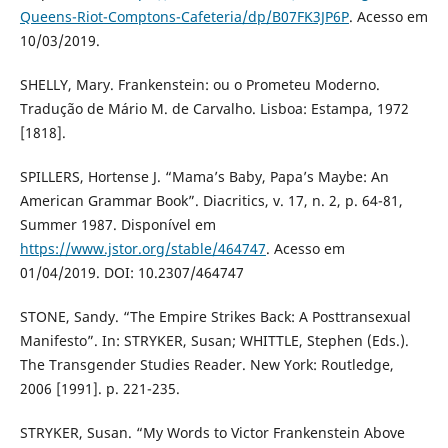
Queens-Riot-Comptons-Cafeteria/dp/B07FK3JP6P
. Acesso em
10/03/2019.
SHELLY, Mary. Frankenstein: ou o Prometeu Moderno.
Tradução de Mário M. de Carvalho. Lisboa: Estampa, 1972
[1818].
SPILLERS, Hortense J. “Mama’s Baby, Papa’s Maybe: An
American Grammar Book”. Diacritics, v. 17, n. 2, p. 64-81,
Summer 1987. Disponível em
https://www.jstor.org/stable/464747
. Acesso em
01/04/2019. DOI: 10.2307/464747
STONE, Sandy. “The Empire Strikes Back: A Posttransexual
Manifesto”. In: STRYKER, Susan; WHITTLE, Stephen (Eds.).
The Transgender Studies Reader. New York: Routledge,
2006 [1991]. p. 221-235.
STRYKER, Susan. “My Words to Victor Frankenstein Above