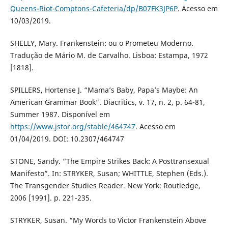
Queens-Riot-Comptons-Cafeteria/dp/B07FK3JP6P
. Acesso em
10/03/2019.
SHELLY, Mary. Frankenstein: ou o Prometeu Moderno.
Tradução de Mário M. de Carvalho. Lisboa: Estampa, 1972
[1818].
SPILLERS, Hortense J. “Mama’s Baby, Papa’s Maybe: An
American Grammar Book”. Diacritics, v. 17, n. 2, p. 64-81,
Summer 1987. Disponível em
https://www.jstor.org/stable/464747
. Acesso em
01/04/2019. DOI: 10.2307/464747
STONE, Sandy. “The Empire Strikes Back: A Posttransexual
Manifesto”. In: STRYKER, Susan; WHITTLE, Stephen (Eds.).
The Transgender Studies Reader. New York: Routledge,
2006 [1991]. p. 221-235.
STRYKER, Susan. “My Words to Victor Frankenstein Above