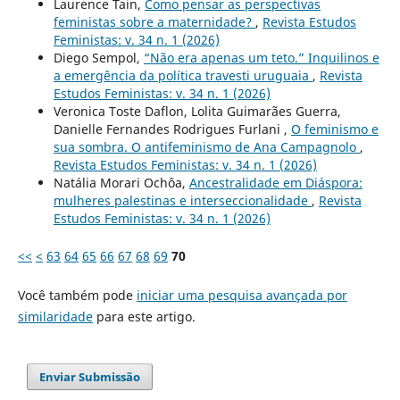
Laurence Tain,
Como pensar as perspectivas
feministas sobre a maternidade?
,
Revista Estudos
Feministas: v. 34 n. 1 (2026)
Diego Sempol,
“Não era apenas um teto.” Inquilinos e
a emergência da política travesti uruguaia
,
Revista
Estudos Feministas: v. 34 n. 1 (2026)
Veronica Toste Daflon, Lolita Guimarães Guerra,
Danielle Fernandes Rodrigues Furlani ,
O feminismo e
sua sombra. O antifeminismo de Ana Campagnolo
,
Revista Estudos Feministas: v. 34 n. 1 (2026)
Natália Morari Ochôa,
Ancestralidade em Diáspora:
mulheres palestinas e interseccionalidade
,
Revista
Estudos Feministas: v. 34 n. 1 (2026)
<<
<
63
64
65
66
67
68
69
70
Você também pode
iniciar uma pesquisa avançada por
similaridade
para este artigo.
Enviar Submissão