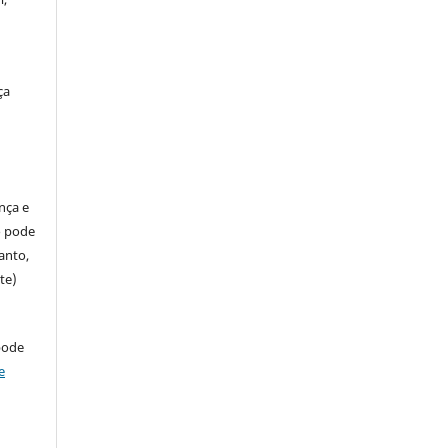
ça
ença e
so pode
anto,
te)
pode
e