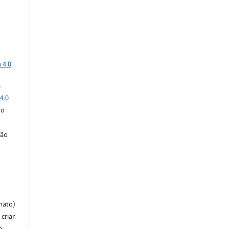
a
 4.0
a
4.0
 o
ção
mato)
criar
m,