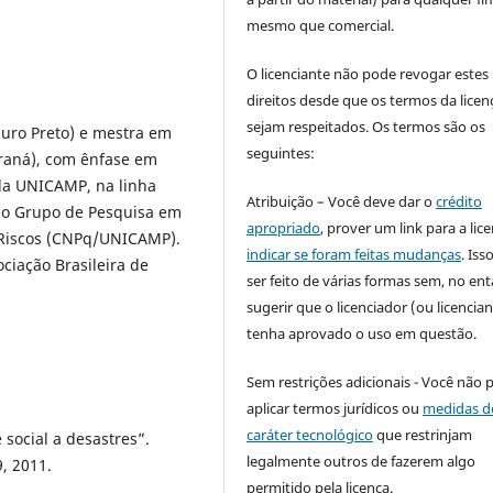
mesmo que comercial.
O licenciante não pode revogar estes
direitos desde que os termos da licen
sejam respeitados. Os termos são os
Ouro Preto) e mestra em
seguintes:
araná), com ênfase em
la UNICAMP, na linha
Atribuição – Você deve dar o
crédito
a o Grupo de Pesquisa em
apropriado
, prover um link para a lic
 Riscos (CNPq/UNICAMP).
indicar se foram feitas mudanças
. Is
ciação Brasileira de
ser feito de várias formas sem, no ent
sugerir que o licenciador (ou licencian
tenha aprovado o uso em questão.
Sem restrições adicionais - Você não 
aplicar termos jurídicos ou
medidas d
caráter tecnológico
que restrinjam
social a desastres”.
legalmente outros de fazerem algo
9, 2011.
permitido pela licença.