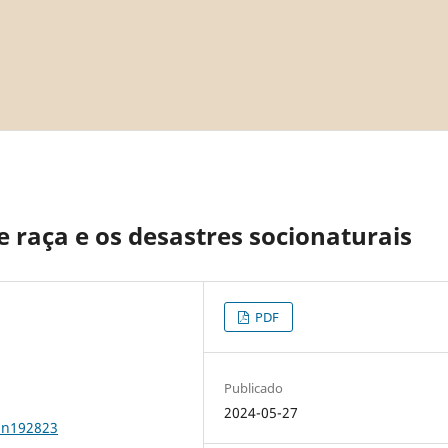
e raça e os desastres socionaturais
PDF
Publicado
2024-05-27
2n192823