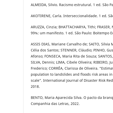
ALMEIDA, Silvio. Racismo estrutural. 1 ed. São Pa
AKOTIRENE, Carla. Interseccionalidade. 1 ed. São
ARUZZA, Cinzia; BHATTACHARYA, Tithi; FRASER, 
99%: um manifesto. 1 ed. São Paulo: Boitempo Ed
ASSIS DIAS, Mariane Carvalho de; SAITO, Silvia 
Célia dos Santos; STENNER, Cláudio; PINHO, Gu
Afonso; FONSECA, Maria Rita de Souza; SANTOS, 
SILVA, Dennis; LIMA, Cibele Oliveira; RIBEIRO, 
Frederico; CORRÊA, Clarissa de Oliveira. “Estima
population to landslides and floods risk areas in
scale”. International Journal of Disaster Risk Red
2018.
BENTO, Maria Aparecida Silva. O pacto da branqu
Companhia das Letras, 2022.