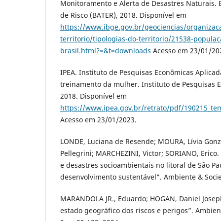
Monitoramento e Alerta de Desastres Naturais. Ba
de Risco (BATER), 2018. Disponível em
https://www.ibge.gov.br/geociencias/organizac
territorio/tipologias-do-territorio/21538-popula
brasil.html?=&t=downloads
Acesso em 23/01/20
IPEA. Instituto de Pesquisas Econômicas Aplicad
treinamento da mulher. Instituto de Pesquisas 
2018. Disponível em
https://www.ipea.gov.br/retrato/pdf/190215_t
Acesso em 23/01/2023.
LONDE, Luciana de Resende; MOURA, Lívia Gon
Pellegrini; MARCHEZINI, Victor; SORIANO, Erico.
e desastres socioambientais no litoral de São Pa
desenvolvimento sustentável”. Ambiente & Socied
MARANDOLA JR., Eduardo; HOGAN, Daniel Joseph
estado geográfico dos riscos e perigos”. Ambient