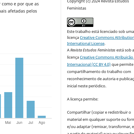
Copyright (c) 2024 Revista Estudos
 como e por que as
Feministas
ais afetadas pelos
Este trabalho está licenciado sob um
licença
Creative Commons Attribution
International License
.
A
Revista Estudos Feministas
está sob 
licença
Creative Commons Atribuição 
Internacional (CC BY 4.0)
que permite
compartilhamento do trabalho com
reconhecimento de autoria e publica
inicial neste periódico.
A licença permite:
Compartilhar (copiar e redistribuir o
material em qualquer suporte ou for
e/ou adaptar (remixar, transformar, e 
a partir do material) para qualquer fi