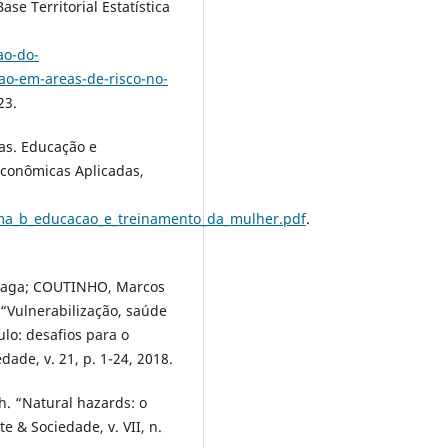
se Territorial Estatística
ao-do-
cao-em-areas-de-risco-no-
23.
as. Educação e
Econômicas Aplicadas,
ema_b_educacao_e_treinamento_da_mulher.pdf
.
zaga; COUTINHO, Marcos
 “Vulnerabilização, saúde
ulo: desafios para o
ade, v. 21, p. 1-24, 2018.
. “Natural hazards: o
e & Sociedade, v. VII, n.