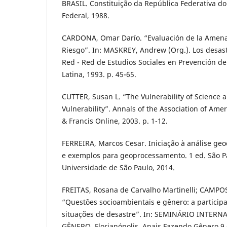
BRASIL. Constituição da República Federativa do 
Federal, 1988.
CARDONA, Omar Darío. “Evaluación de la Amenaza
Riesgo”. In: MASKREY, Andrew (Org.). Los desast
Red - Red de Estudios Sociales en Prevención d
Latina, 1993. p. 45-65.
CUTTER, Susan L. “The Vulnerability of Science a
Vulnerability”. Annals of the Association of Ame
& Francis Online, 2003. p. 1-12.
FERREIRA, Marcos Cesar. Iniciação à análise geoe
e exemplos para geoprocessamento. 1 ed. São Pa
Universidade de São Paulo, 2014.
FREITAS, Rosana de Carvalho Martinelli; CAMPOS
“Questões socioambientais e gênero: a partici
situações de desastre”. In: SEMINÁRIO INTER
GÊNERO, Florianópolis. Anais Fazendo Gênero 9 