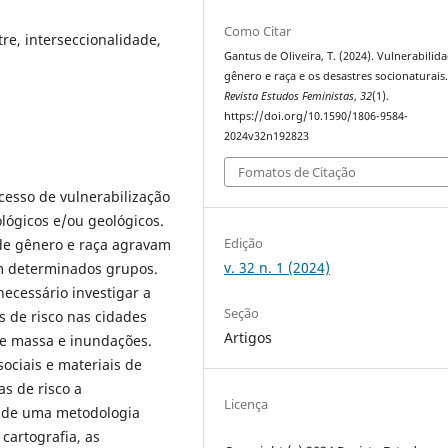
Como Citar
tre, interseccionalidade,
Gantus de Oliveira, T. (2024). Vulnerabilid
gênero e raça e os desastres socionaturais
Revista Estudos Feministas
,
32
(1).
https://doi.org/10.1590/1806-9584-
2024v32n192823
Fomatos de Citação
cesso de vulnerabilização
ógicos e/ou geológicos.
Edição
de gênero e raça agravam
v. 32 n. 1 (2024)
em determinados grupos.
necessário investigar a
Seção
s de risco nas cidades
Artigos
e massa e inundações.
sociais e materiais de
s de risco a
Licença
r de uma metodologia
 cartografia, as