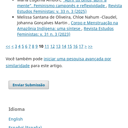
mente”. Feminismo camponês e reflexividade
,
Revista
Estudos Feministas: v. 33 n. 3 (2025)
Melissa Santana de Oliveira, Chloe Nahum -Claudel,
Johanna Gonçalves Martin ,
Corpo e Menstruação na
Amazônia Indígena: uma síntese
,
Revista Estudos
Feministas: v. 31 n. 3 (2023)
<<
<
3
4
5
6
7
8
9
10
11
12
13
14
15
16
17
>
>>
Você também pode
iniciar uma pesquisa avançada por
similaridade
para este artigo.
Enviar Submissão
Idioma
English
Español (España)