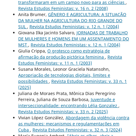
transformaram em um campo novo para as ciências
,
Revista Estudos Feministas: v. 16 n. 2 (2008)
Anita Brumer,
GÊNERO E AGRICULTURA: A SITUAÇÃO
DA MULHER NA AGRICULTURA DO RIO GRANDE DO
SUL
,
Revista Estudos Feministas: v. 12 n. 1 (2004)
Giovana Ilka Jacinto Salvaro,
JORNADAS DE TRABALHO
DE MULHERES E HOMENS EM UM ASSENTAMENTO DO
MST
,
Revista Estudos Feministas: v. 12 n. 1 (2004)
Giulia Crippa,
O grotesco como estratégia de
afirmação da produção pictórica feminina
,
Revista
Estudos Feministas: v. 11 n. 1 (2003)
Susana Morales, Leonor Graciela Natansohn,
Apropriação de tecnologias digitais, limites e
possibilidades
,
Revista Estudos Feministas: v. 33 n. 1
(2025)
Juliana de Moraes Prata, Mônica Dias Peregrino
Ferreira, Juliana de Souza Barbosa,
Juventude e
interseccionalidade: encontrando Lélia Gonzalez
,
Revista Estudos Feministas: v. 33 n. 2 (2025)
Vivian López González,
Abordagem da violência contra
as mulheres: mecanismos e regulamentações em
Cuba
,
Revista Estudos Feministas: v. 32 n. 3 (2024)
María Eugenia Ambort,
“Abrir os olhos, abrir a