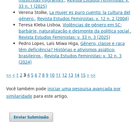
33 n. 1 (2025)
Verena Stolke,
La mujer es puro cuento: la cultura del
género
,
Revista Estudos Feministas: v. 12 n. 2 (2004)
Teresa Kleba Lisboa,
Violências de gênero em SC:
barbárie, naturalização e desmonte da política social
,
Revista Estudos Feministas: v. 33 n. 3 (2025)
Pedro Lopes, Laís Miwa Higa,
Gênero, classe e raça
têm deficiência? Histórias e ativismos asiático-
brasileiros
,
Revista Estudos Feministas: v. 32 n. 3
(2024)
<<
<
1
2
3
4
5
6
7
8
9
10
11
12
13
14
15
>
>>
Você também pode
iniciar uma pesquisa avançada por
similaridade
para este artigo.
Enviar Submissão