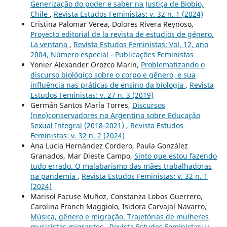
Generização do poder e saber na Justiça de Biobío,
Chile
,
Revista Estudos Feministas: v. 32 n. 1 (2024)
Cristina Palomar Verea, Dolores Rivera Reynoso,
Proyecto editorial de la revista de estudios de género.
La ventana
,
Revista Estudos Feministas: Vol. 12, ano
2004, Número especial - Publicações Feministas
Yonier Alexander Orozco Marin,
Problematizando o
discurso biológico sobre o corpo e gênero, e sua
influência nas práticas de ensino da biologia
,
Revista
Estudos Feministas: v. 27 n. 3 (2019)
Germán Santos María Torres,
Discursos
(neo)conservadores na Argentina sobre Educação
Sexual Integral (2018-2021)
,
Revista Estudos
Feministas: v. 32 n. 2 (2024)
Ana Lucia Hernández Cordero, Paula González
Granados, Mar Dieste Campo,
Sinto que estou fazendo
tudo errado. O malabarismo das mães trabalhadoras
na pandemia
,
Revista Estudos Feministas: v. 32 n. 1
(2024)
Marisol Facuse Muñoz, Constanza Lobos Guerrero,
Carolina Franch Maggiolo, Isidora Carvajal Navarro,
Música, gênero e migração. Trajetórias de mulheres
musicistas migrantes
,
Revista Estudos Feministas: v.