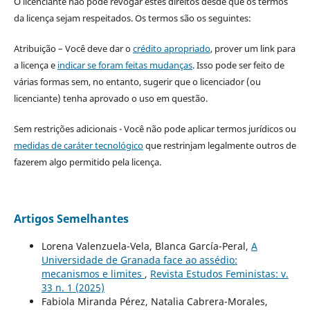
O licenciante não pode revogar estes direitos desde que os termos
da licença sejam respeitados. Os termos são os seguintes:
Atribuição – Você deve dar o
crédito apropriado
, prover um link para
a licença e
indicar se foram feitas mudanças
. Isso pode ser feito de
várias formas sem, no entanto, sugerir que o licenciador (ou
licenciante) tenha aprovado o uso em questão.
Sem restrições adicionais - Você não pode aplicar termos jurídicos ou
medidas de caráter tecnológico
que restrinjam legalmente outros de
fazerem algo permitido pela licença.
Artigos Semelhantes
Lorena Valenzuela-Vela, Blanca García-Peral,
A
Universidade de Granada face ao assédio:
mecanismos e limites
,
Revista Estudos Feministas: v.
33 n. 1 (2025)
Fabiola Miranda Pérez, Natalia Cabrera-Morales,