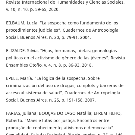
Revista Internacional de Humanidades y Ciencias Sociales,
v. 10, n. 10, p. 59-65, 2020.
EILBAUM, Lucía. “La sospecha como fundamento de los
procedimientos judiciales”. Cuadernos de Antropología
Social, Buenos Aires, n. 20, p. 79-91, 2004.
ELIZALDE, Silvia. “Hijas, hermanas, nietas: genealogías
políticas en el activismo de género de las jóvenes”. Revista
Ensambles Otoño, v. 4, n. 8, p. 86-93, 2018.
EPELE, María. “La lógica de la sospecha. Sobre
criminalización del uso de drogas, complots y barreras de
acceso al sistema de salud”. Cuadernos de Antropología
Social, Buenos Aires, n. 25, p. 151-158, 2007.
FARIAS, Juliana; BOUÇAS DO LAGO Natália; EFREM FILHO,
Roberto. “Mães e lutas por justiça. Encontros entre
produção de conhecimento, ativismos e democracia”.
Sexualidad, Salud y Sociedad, Rio de Janeiro, n. 36, p. 146-