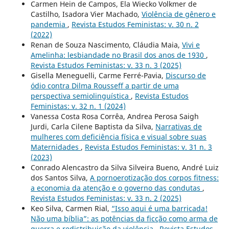
Carmen Hein de Campos, Ela Wiecko Volkmer de
Castilho, Isadora Vier Machado,
Violência de gênero e
pandemia
,
Revista Estudos Feministas: v. 30 n. 2
(2022)
Renan de Souza Nascimento, Cláudia Maia,
Vivi e
Amelinha: lesbiandade no Brasil dos anos de 1930
,
Revista Estudos Feministas: v. 33 n. 3 (2025)
Gisella Meneguelli, Carme Ferré-Pavia,
Discurso de
ódio contra Dilma Rousseff a partir de uma
perspectiva semiolinguística
,
Revista Estudos
Feministas: v. 32 n. 1 (2024)
Vanessa Costa Rosa Corrêa, Andrea Perosa Saigh
Jurdi, Carla Cilene Baptista da Silva,
Narrativas de
mulheres com deficiência física e visual sobre suas
Maternidades
,
Revista Estudos Feministas: v. 31 n. 3
(2023)
Conrado Alencastro da Silva Silveira Bueno, André Luiz
dos Santos Silva,
A pornoerotização dos corpos fitness:
a economia da atenção e o governo das condutas
,
Revista Estudos Feministas: v. 33 n. 2 (2025)
Keo Silva, Carmen Rial,
“Isso aqui é uma barricada!
Não uma bíblia”: as potências da ficção como arma de
guerra e redistribuição da violência
,
Revista Estudos