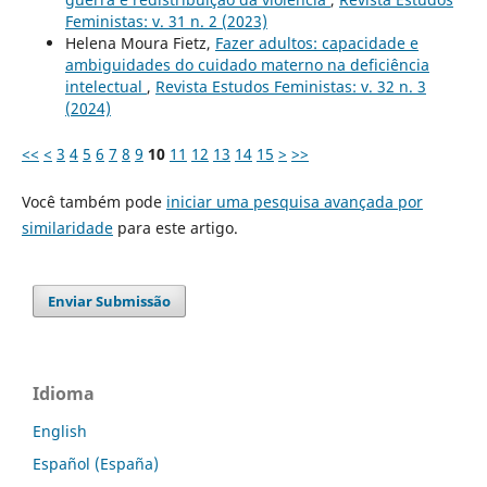
Feministas: v. 31 n. 2 (2023)
Helena Moura Fietz,
Fazer adultos: capacidade e
ambiguidades do cuidado materno na deficiência
intelectual
,
Revista Estudos Feministas: v. 32 n. 3
(2024)
<<
<
3
4
5
6
7
8
9
10
11
12
13
14
15
>
>>
Você também pode
iniciar uma pesquisa avançada por
similaridade
para este artigo.
Enviar Submissão
Idioma
English
Español (España)