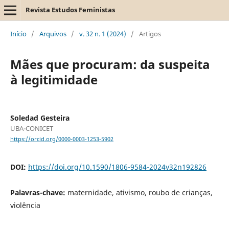
Revista Estudos Feministas
Início
/
Arquivos
/
v. 32 n. 1 (2024)
/
Artigos
Mães que procuram: da suspeita
à legitimidade
Soledad Gesteira
UBA-CONICET
https://orcid.org/0000-0003-1253-5902
DOI:
https://doi.org/10.1590/1806-9584-2024v32n192826
Palavras-chave:
maternidade, ativismo, roubo de crianças,
violência