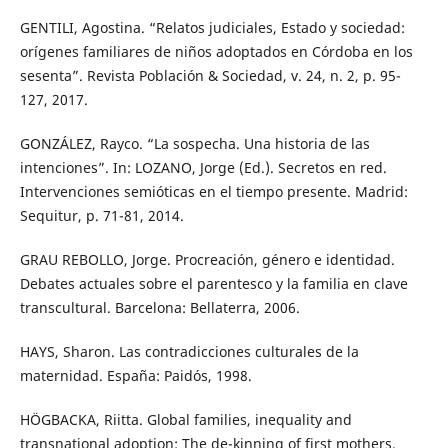
GENTILI, Agostina. “Relatos judiciales, Estado y sociedad:
orígenes familiares de niños adoptados en Córdoba en los
sesenta”. Revista Población & Sociedad, v. 24, n. 2, p. 95-
127, 2017.
GONZÁLEZ, Rayco. “La sospecha. Una historia de las
intenciones”. In: LOZANO, Jorge (Ed.). Secretos en red.
Intervenciones semióticas en el tiempo presente. Madrid:
Sequitur, p. 71-81, 2014.
GRAU REBOLLO, Jorge. Procreación, género e identidad.
Debates actuales sobre el parentesco y la familia en clave
transcultural. Barcelona: Bellaterra, 2006.
HAYS, Sharon. Las contradicciones culturales de la
maternidad. España: Paidós, 1998.
HÖGBACKA, Riitta. Global families, inequality and
transnational adoption: The de-kinning of first mothers.