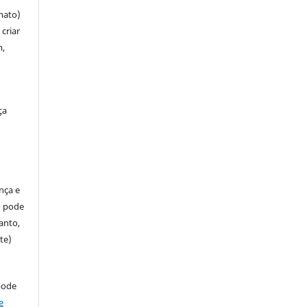
mato)
criar
m,
ça
ença e
so pode
anto,
te)
pode
e