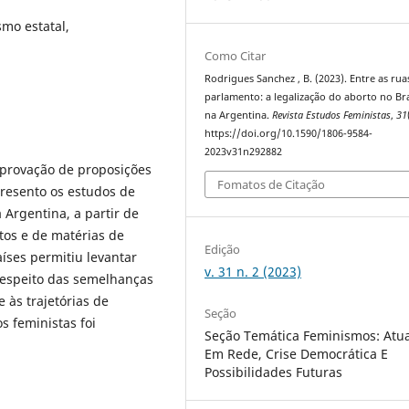
mo estatal,
Como Citar
Rodrigues Sanchez , B. (2023). Entre as rua
parlamento: a legalização do aborto no Bra
na Argentina.
Revista Estudos Feministas
,
31
https://doi.org/10.1590/1806-9584-
2023v31n292882
provação de proposições
Fomatos de Citação
presento os estudos de
 Argentina, a partir de
tos e de matérias de
Edição
aíses permitiu levantar
v. 31 n. 2 (2023)
 despeito das semelhanças
 às trajetórias de
Seção
s feministas foi
Seção Temática Feminismos: Atu
Em Rede, Crise Democrática E
Possibilidades Futuras