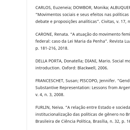
CARLOS, Euzeneia; DOWBOR, Monika; ALBUQUER
“Movimentos sociais e seus efeitos nas políticas
debate e proposições analíticas”. Civitas, v. 17, n
CARONE, Renata. “A atuação do movimento femin
federal: caso da Lei Maria da Penha”. Revista Lu
p. 181-216, 2018.
DELLA PORTA, Donatella; DIANI, Mario. Social m
introduction. Oxford: Blackwell, 2006.
FRANCESCHET, Susan; PISCOPO, Jennifer. “Gen
Substantive Representation: Lessons from Argent
v. 4, n. 3, 2008.
FURLIN, Neiva. “A relação entre Estado e socie
institucionalização das políticas de gênero no Bra
Brasileira de Ciência Política, Brasília, n. 32, p. 