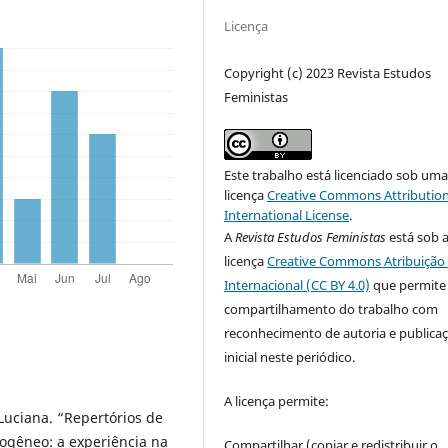
Licença
Copyright (c) 2023 Revista Estudos
Feministas
Este trabalho está licenciado sob um
licença
Creative Commons Attribution
International License
.
A
Revista Estudos Feministas
está sob 
licença
Creative Commons Atribuição 
Internacional (CC BY 4.0)
que permite
compartilhamento do trabalho com
reconhecimento de autoria e publica
inicial neste periódico.
A licença permite:
uciana. “Repertórios de
ogêneo: a experiência na
Compartilhar (copiar e redistribuir o