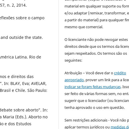
57, n. 2, 2014.
material em qualquer suporte ou for
e/ou adaptar (remixar, transformar, e 
reflexões sobre o campo
a partir do material) para qualquer fi
mesmo que comercial.
nd outside the state.
O licenciante não pode revogar estes
direitos desde que os termos da licen
sejam respeitados. Os termos são os
mérica Latina. Rio de
seguintes:
Atribuição – Você deve dar o
crédito
os e direitos das
apropriado
, prover um link para a lic
”. In: BLAY, Eva; AVELAR,
indicar se foram feitas mudanças
. Is
rasil e Chile. São Paulo:
ser feito de várias formas sem, no ent
sugerir que o licenciador (ou licencian
tenha aprovado o uso em questão.
ebate sobre aborto”. In:
 Maria (Eds.). Aborto no
Sem restrições adicionais - Você não 
ão e dos Estudos
aplicar termos jurídicos ou
medidas d