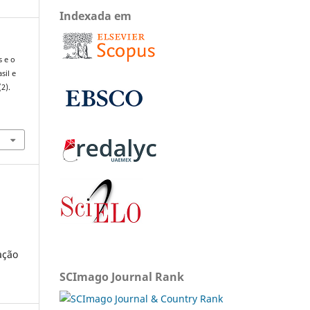
Indexada em
s e o
sil e
(2).
ação
SCImago Journal Rank