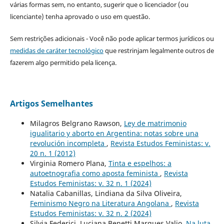
várias formas sem, no entanto, sugerir que o licenciador (ou
licenciante) tenha aprovado o uso em questão.
Sem restrições adicionais - Você não pode aplicar termos jurídicos ou
medidas de caráter tecnológico
que restrinjam legalmente outros de
fazerem algo permitido pela licença.
Artigos Semelhantes
Milagros Belgrano Rawson,
Ley de matrimonio
igualitario y aborto en Argentina: notas sobre una
revolución incompleta
,
Revista Estudos Feministas: v.
20 n. 1 (2012)
Virginia Romero Plana,
Tinta e espelhos: a
autoetnografia como aposta feminista
,
Revista
Estudos Feministas: v. 32 n. 1 (2024)
Natalia Cabanillas, Lindiana da Silva Oliveira,
Feminismo Negro na Literatura Angolana
,
Revista
Estudos Feministas: v. 32 n. 2 (2024)
Silvia Federici, Luciana Benetti Marques Valio,
Na luta