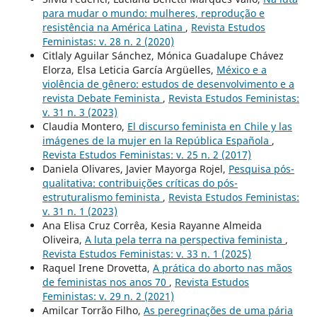
para mudar o mundo: mulheres, reprodução e
resistência na América Latina
,
Revista Estudos
Feministas: v. 28 n. 2 (2020)
Citlaly Aguilar Sánchez, Mónica Guadalupe Chávez
Elorza, Elsa Leticia García Argüelles,
México e a
violência de gênero: estudos de desenvolvimento e a
revista Debate Feminista
,
Revista Estudos Feministas:
v. 31 n. 3 (2023)
Claudia Montero,
El discurso feminista en Chile y las
imágenes de la mujer en la República Española
,
Revista Estudos Feministas: v. 25 n. 2 (2017)
Daniela Olivares, Javier Mayorga Rojel,
Pesquisa pós-
qualitativa: contribuições críticas do pós-
estruturalismo feminista
,
Revista Estudos Feministas:
v. 31 n. 1 (2023)
Ana Elisa Cruz Corrêa, Kesia Rayanne Almeida
Oliveira,
A luta pela terra na perspectiva feminista
,
Revista Estudos Feministas: v. 33 n. 1 (2025)
Raquel Irene Drovetta,
A prática do aborto nas mãos
de feministas nos anos 70
,
Revista Estudos
Feministas: v. 29 n. 2 (2021)
Amilcar Torrão Filho,
As peregrinações de uma pária