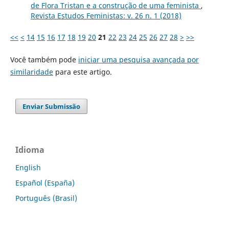
de Flora Tristan e a construção de uma feminista
,
Revista Estudos Feministas: v. 26 n. 1 (2018)
<<
<
14
15
16
17
18
19
20
21
22
23
24
25
26
27
28
>
>>
Você também pode
iniciar uma pesquisa avançada por
similaridade
para este artigo.
Enviar Submissão
Idioma
English
Español (España)
Português (Brasil)