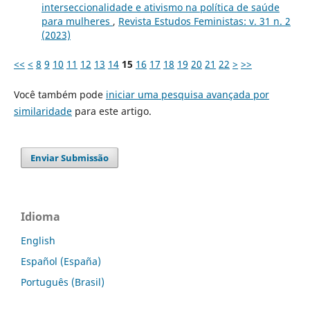
interseccionalidade e ativismo na política de saúde
para mulheres
,
Revista Estudos Feministas: v. 31 n. 2
(2023)
<<
<
8
9
10
11
12
13
14
15
16
17
18
19
20
21
22
>
>>
Você também pode
iniciar uma pesquisa avançada por
similaridade
para este artigo.
Enviar Submissão
Idioma
English
Español (España)
Português (Brasil)