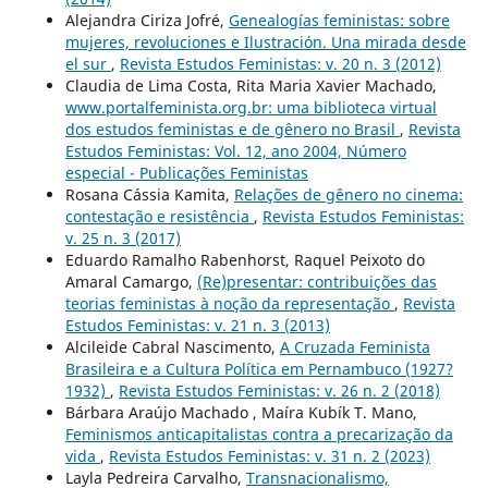
Alejandra Ciriza Jofré,
Genealogías feministas: sobre
mujeres, revoluciones e Ilustración. Una mirada desde
el sur
,
Revista Estudos Feministas: v. 20 n. 3 (2012)
Claudia de Lima Costa, Rita Maria Xavier Machado,
www.portalfeminista.org.br: uma biblioteca virtual
dos estudos feministas e de gênero no Brasil
,
Revista
Estudos Feministas: Vol. 12, ano 2004, Número
especial - Publicações Feministas
Rosana Cássia Kamita,
Relações de gênero no cinema:
contestação e resistência
,
Revista Estudos Feministas:
v. 25 n. 3 (2017)
Eduardo Ramalho Rabenhorst, Raquel Peixoto do
Amaral Camargo,
(Re)presentar: contribuições das
teorias feministas à noção da representação
,
Revista
Estudos Feministas: v. 21 n. 3 (2013)
Alcileide Cabral Nascimento,
A Cruzada Feminista
Brasileira e a Cultura Política em Pernambuco (1927?
1932)
,
Revista Estudos Feministas: v. 26 n. 2 (2018)
Bárbara Araújo Machado , Maíra Kubík T. Mano,
Feminismos anticapitalistas contra a precarização da
vida
,
Revista Estudos Feministas: v. 31 n. 2 (2023)
Layla Pedreira Carvalho,
Transnacionalismo,