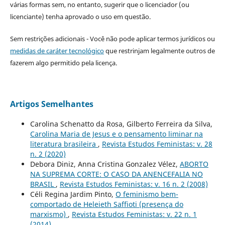
várias formas sem, no entanto, sugerir que o licenciador (ou
licenciante) tenha aprovado o uso em questão.
Sem restrições adicionais - Você não pode aplicar termos jurídicos ou
medidas de caráter tecnológico
que restrinjam legalmente outros de
fazerem algo permitido pela licença.
Artigos Semelhantes
Carolina Schenatto da Rosa, Gilberto Ferreira da Silva,
Carolina Maria de Jesus e o pensamento liminar na
literatura brasileira
,
Revista Estudos Feministas: v. 28
n. 2 (2020)
Debora Diniz, Anna Cristina Gonzalez Vélez,
ABORTO
NA SUPREMA CORTE: O CASO DA ANENCEFALIA NO
BRASIL
,
Revista Estudos Feministas: v. 16 n. 2 (2008)
Céli Regina Jardim Pinto,
O feminismo bem-
comportado de Heleieth Saffioti (presença do
marxismo)
,
Revista Estudos Feministas: v. 22 n. 1
(2014)