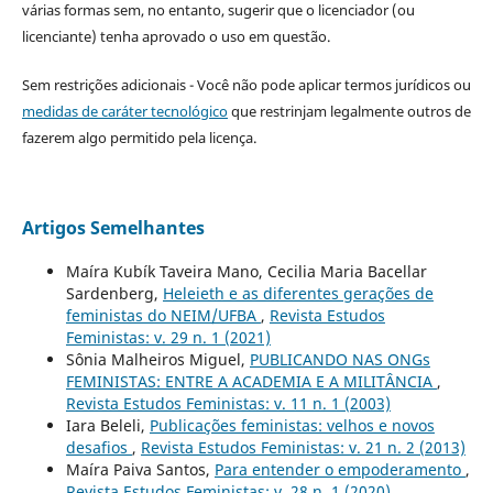
várias formas sem, no entanto, sugerir que o licenciador (ou
licenciante) tenha aprovado o uso em questão.
Sem restrições adicionais - Você não pode aplicar termos jurídicos ou
medidas de caráter tecnológico
que restrinjam legalmente outros de
fazerem algo permitido pela licença.
Artigos Semelhantes
Maíra Kubík Taveira Mano, Cecilia Maria Bacellar
Sardenberg,
Heleieth e as diferentes gerações de
feministas do NEIM/UFBA
,
Revista Estudos
Feministas: v. 29 n. 1 (2021)
Sônia Malheiros Miguel,
PUBLICANDO NAS ONGs
FEMINISTAS: ENTRE A ACADEMIA E A MILITÂNCIA
,
Revista Estudos Feministas: v. 11 n. 1 (2003)
Iara Beleli,
Publicações feministas: velhos e novos
desafios
,
Revista Estudos Feministas: v. 21 n. 2 (2013)
Maíra Paiva Santos,
Para entender o empoderamento
,
Revista Estudos Feministas: v. 28 n. 1 (2020)