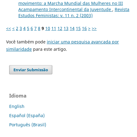
movimento: a Marcha Mundial das Mulheres no III
Acampamento Intercontinental da Juventude
,
Revista
Estudos Feministas: v. 11 n. 2 (2003)
<<
<
2
3
4
5
6
7
8
9
10
11
12
13
14
15
16
>
>>
Você também pode
iniciar uma pesquisa avançada por
similaridade
para este artigo.
Enviar Submissão
Idioma
English
Español (España)
Português (Brasil)