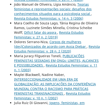
João Manuel de Oliveira, Lígia Amâncio,
Teorias
feministas e representações sociais: desafios dos
conhecimentos situados para a psicologia social
,
Revista Estudos Feministas: v. 14 n. 3 (2006)
Mara Coelho de Souza Lago, Tânia Regina de Oliveira
Ramos, Luzinete Simões Minella, Cristina Scheibe
Wolff,
Difícil falar do agora
,
Revista Estudos
Feministas: v. 27 n. 2 (2019)
Dolores Serrano-Niza,
Corpos de mulheres
(des)Colonizados de acordo com Assia Djebar
,
Revista
Estudos Feministas: v. 28 n. 2 (2020)
Maria Juracy Filgueiras Toneli,
PUBLICAÇÕES
FEMINISTAS SEDIADAS EM ONGs: LIMITES, ALCANCES
E POSSIBILIDADES
,
Revista Estudos Feministas: v. 11
n. 1 (2003)
Maylei Blackwell, Nadine Naber,
INTERSECCIONALIDADE EM UMA ERA DE
GLOBALIZAÇÃO: AS IMPLICAÇÕES DA CONFERÊNCIA
MUNDIAL CONTRA O RACISMO PARA PRÁTICAS
FEMINISTAS TRANSNACIONAIS
,
Revista Estudos
Feministas: v. 10 n. 1 (2002)
Julia Ruiz Di Giovanni,
Jovens, feministas, em