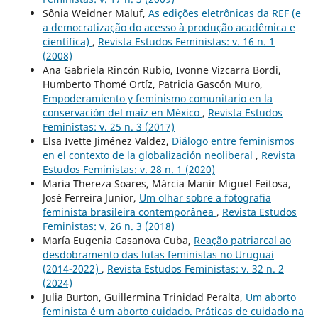
Sônia Weidner Maluf,
As edições eletrônicas da REF (e
a democratização do acesso à produção acadêmica e
científica)
,
Revista Estudos Feministas: v. 16 n. 1
(2008)
Ana Gabriela Rincón Rubio, Ivonne Vizcarra Bordi,
Humberto Thomé Ortíz, Patricia Gascón Muro,
Empoderamiento y feminismo comunitario en la
conservación del maíz en México
,
Revista Estudos
Feministas: v. 25 n. 3 (2017)
Elsa Ivette Jiménez Valdez,
Diálogo entre feminismos
en el contexto de la globalización neoliberal
,
Revista
Estudos Feministas: v. 28 n. 1 (2020)
Maria Thereza Soares, Márcia Manir Miguel Feitosa,
José Ferreira Junior,
Um olhar sobre a fotografia
feminista brasileira contemporânea
,
Revista Estudos
Feministas: v. 26 n. 3 (2018)
María Eugenia Casanova Cuba,
Reação patriarcal ao
desdobramento das lutas feministas no Uruguai
(2014-2022)
,
Revista Estudos Feministas: v. 32 n. 2
(2024)
Julia Burton, Guillermina Trinidad Peralta,
Um aborto
feminista é um aborto cuidado. Práticas de cuidado na