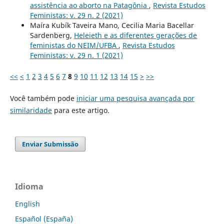
assistência ao aborto na Patagônia
,
Revista Estudos
Feministas: v. 29 n. 2 (2021)
Maíra Kubík Taveira Mano, Cecilia Maria Bacellar
Sardenberg,
Heleieth e as diferentes gerações de
feministas do NEIM/UFBA
,
Revista Estudos
Feministas: v. 29 n. 1 (2021)
<<
<
1
2
3
4
5
6
7
8
9
10
11
12
13
14
15
>
>>
Você também pode
iniciar uma pesquisa avançada por
similaridade
para este artigo.
Enviar Submissão
Idioma
English
Español (España)